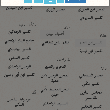
تفسير الآلوسي
جمع الأقوال
تفسير ابن عثيمين
تفسير ابن الجوزي
تفسير الرازي
تفسير الماوردي
مركَّزة العبارة
أخرى
تفسير الجلالين
أضواء البيان
منتقاة
جامع البيان للإيجي
تفسير ابن القيم
نظم الدرر للبقاعي
تفسير البيضاوي
تفسير ابن تيمية
تفسير النسفي
لغة وبلاغة
الوجيز للواحدي
التحرير والتنوير
عامّة
تفسير ابن أبي زمنين
تفسير السمعاني
المحرر الوجيز لابن
عطية
تفسير مكّي
البحر المحيط لأبي
آثار
محاسن التأويل
حيان
للقاسمي
موسوعة التفسير
البسيط للواحدي
المأثور
تفسير الثعالبي