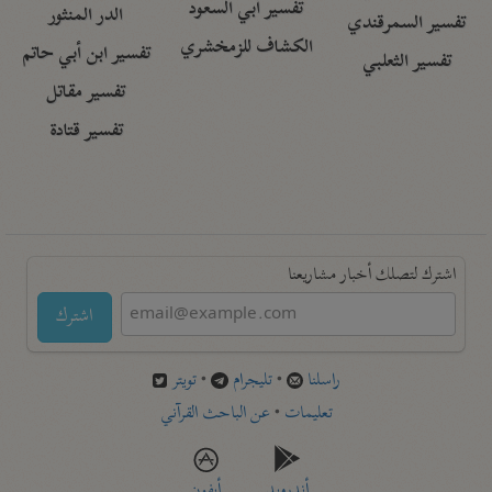
تفسير أبي السعود
الدر المنثور
تفسير السمرقندي
الكشاف للزمخشري
تفسير ابن أبي حاتم
تفسير الثعلبي
تفسير مقاتل
تفسير قتادة
اشترك لتصلك أخبار مشاريعنا
اشترك
راسلنا
•
تليجرام
•
تويتر
تعليمات
•
عن الباحث القرآني
أندرويد
أيفون