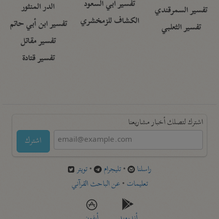
تفسير أبي السعود
الدر المنثور
تفسير السمرقندي
الكشاف للزمخشري
تفسير ابن أبي حاتم
تفسير الثعلبي
تفسير مقاتل
تفسير قتادة
اشترك لتصلك أخبار مشاريعنا
اشترك
راسلنا
•
تليجرام
•
تويتر
تعليمات
•
عن الباحث القرآني
أندرويد
أيفون