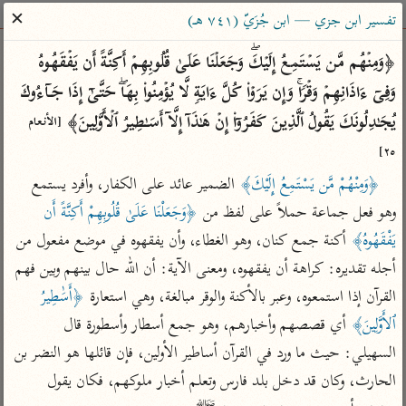
ساهم معنا في نشر القرآن والعلم الشرعي
✕
تفسير ابن جزي — ابن جُزَيّ (٧٤١ هـ)
الباحث القرآني
﴿وَمِنۡهُم مَّن یَسۡتَمِعُ إِلَیۡكَۖ وَجَعَلۡنَا عَلَىٰ قُلُوبِهِمۡ أَكِنَّةً أَن یَفۡقَهُوهُ 
وَفِیۤ ءَاذَانِهِمۡ وَقۡرࣰاۚ وَإِن یَرَوۡا۟ كُلَّ ءَایَةࣲ لَّا یُؤۡمِنُوا۟ بِهَاۖ حَتَّىٰۤ إِذَا جَاۤءُوكَ 
بحث
تفسير
علوم
مصاحف
معاجم
یُجَـٰدِلُونَكَ یَقُولُ ٱلَّذِینَ كَفَرُوۤا۟ إِنۡ هَـٰذَاۤ إِلَّاۤ أَسَـٰطِیرُ ٱلۡأَوَّلِینَ﴾ 
[الأنعام 
٢٥]
﴿وَمِنْهُمْ مَّن يَسْتَمِعُ إِلَيْكَ﴾
 الضمير عائد على الكفار، وأفرد يستمع 
Type 2 or more characters for results.
وهو فعل جماعة حملاً على لفظ من 
﴿وَجَعَلْنَا عَلَىٰ قُلُوبِهِمْ أَكِنَّةً أَن 
Type 1 or more
أمّهات
عامّة
معاصرة
يَفْقَهُوهُ﴾
 أكنة جمع كنان، وهو الغطاء، وأن يفقهوه في موضع مفعول من 
characters for results.
تفسير الطبري
فتح البيان للقنوجي
الميسر
أجله تقديره: كراهة أن يفقهوه، ومعنى الآية: أن الله حال بينهم وبين فهم 
تفسير ابن كثير
فتح القدير للشوكاني
المختصر في
القرآن إذا استمعوه، وعبر بالأكنة والوقر مبالغة، وهي استعارة 
﴿أَسَٰطِيرُ 
التفسير
تفسير القرطبي
تفسير ابن جزي
ٱلأَوَّلِينَ﴾
 أي قصصهم وأخبارهم، وهو جمع أسطار وأسطورة قال 
تفسير السعدي
تفسير البغوي
السهيلي: حيث ما ورد في القرآن أساطير الأولين، فإن قائلها هو النضر بن 
أيسر التفاسير
الحارث، وكان قد دخل بلد فارس وتعلم أخبار ملوكهم، فكان يقول 
موسوعات
القرآن – تدبر وعمل