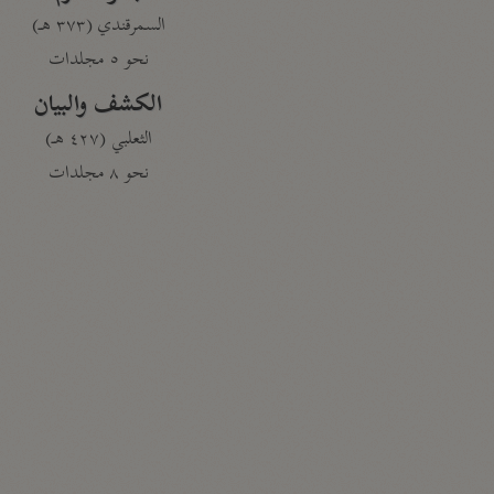
السمرقندي (٣٧٣ هـ)
نحو ٥ مجلدات
الكشف والبيان
الثعلبي (٤٢٧ هـ)
نحو ٨ مجلدات