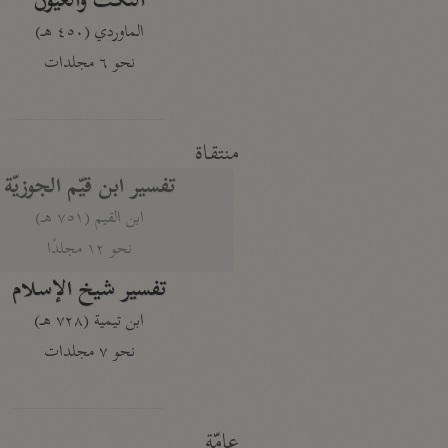
النكت والعيون
الماوردي (٤٥٠ هـ)
نحو ٦ مجلدات
منتقاة
تفسير ابن قيّم الجوزيّة
ابن القيم (٧٥١ هـ)
نحو ١٢ مجلدًا
تفسير شيخ الإسلام
ابن تيمية (٧٢٨ هـ)
نحو ٧ مجلدات
عامّة