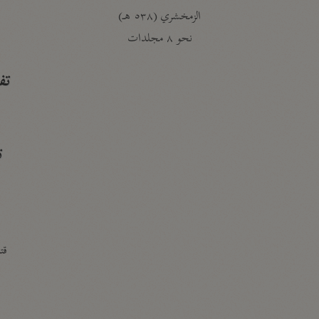
الزمخشري (٥٣٨ هـ)
ج
نحو ٨ مجلدات
تف
ت
قتا