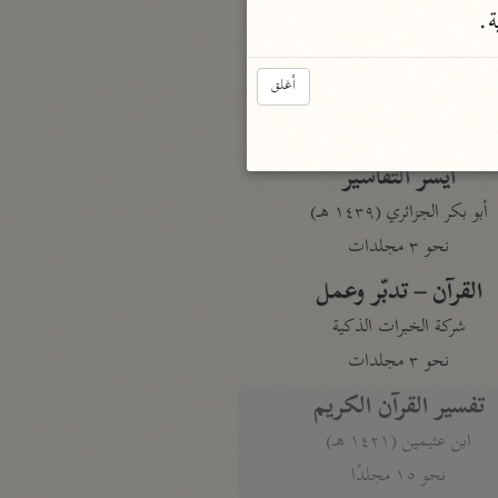
ة.
نحو مجلد
تيسير الكريم الرحمن
أغلق
السعدي (١٣٧٦ هـ)
نحو ٤ مجلدات
أيسر التفاسير
أبو بكر الجزائري (١٤٣٩ هـ)
نحو ٣ مجلدات
القرآن – تدبّر وعمل
شركة الخبرات الذكية
نحو ٣ مجلدات
تفسير القرآن الكريم
ابن عثيمين (١٤٢١ هـ)
نحو ١٥ مجلدًا