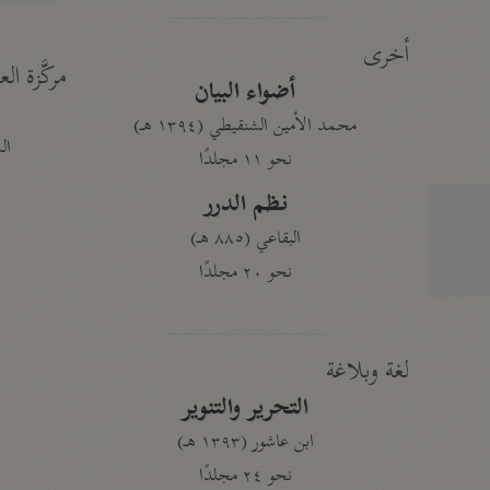
أخرى
مركَّزة الع
أضواء البيان
محمد الأمين الشنقيطي (١٣٩٤ هـ)
الم
نحو ١١ مجلدًا
نظم الدرر
البقاعي (٨٨٥ هـ)
نحو ٢٠ مجلدًا
لغة وبلاغة
التحرير والتنوير
ابن عاشور (١٣٩٣ هـ)
نحو ٢٤ مجلدًا