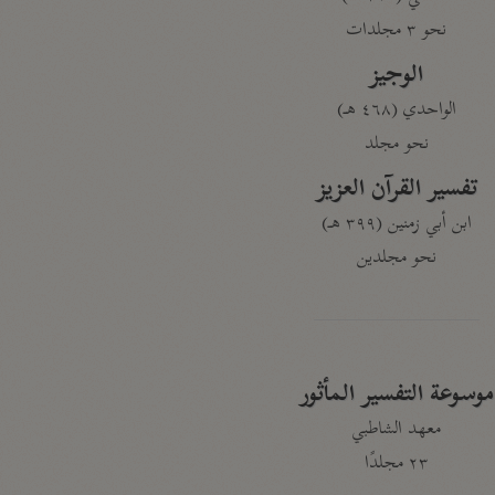
نحو ٣ مجلدات
الوجيز
الواحدي (٤٦٨ هـ)
نحو مجلد
تفسير القرآن العزيز
ابن أبي زمنين (٣٩٩ هـ)
نحو مجلدين
موسوعة التفسير المأثور
معهد الشاطبي
٢٣ مجلدًا