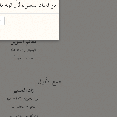
من فساد المعنى، لأن قوله ما
نحو ١٩ مجلدًا
الجامع لأحكام القرآن
→
القرطبي (٦٧١ هـ)
نحو ٢٤ مجلدًا
معالم التنزيل
البغوي (٥١٦ هـ)
نحو ١١ مجلدًا
جمع الأقوال
زاد المسير
ابن الجوزي (٥٩٧ هـ)
نحو ٥ مجلدات