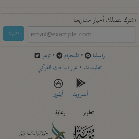
اشترك لتصلك أخبار مشاريعنا
اشترك
راسلنا
•
تليجرام
•
تويتر
تعليمات
•
عن الباحث القرآني
أندرويد
أيفون
تطوير
رعاية