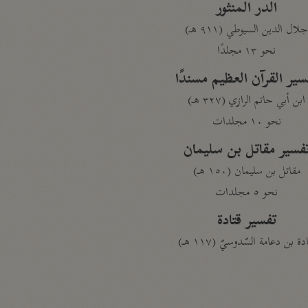
الدر المنثور
لال الدين السيوطي (٩١١ هـ)
نحو ١٣ مجلدًا
سير القرآن العظيم مسندًا
ابن أبي حاتم الرازي (٣٢٧ هـ)
نحو ١٠ مجلدات
فسير مقاتل بن سليمان
مقاتل بن سليمان (١٥٠ هـ)
نحو ٥ مجلدات
تفسير قتادة
دة بن دعامة السّدوسيّ (١١٧ هـ)