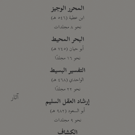
المحرر الوجيز
ابن عطية (٥٤٦ هـ)
نحو ٨ مجلدات
البحر المحيط
أبو حيان (٧٤٥ هـ)
نحو ١٦ مجلدًا
التفسير البسيط
الواحدي (٤٦٨ هـ)
نحو ٢٢ مجلدًا
آثار
إرشاد العقل السليم
أبو السعود (٩٨٢ هـ)
نحو ٩ مجلدات
الكشاف