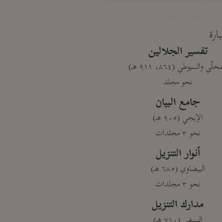
بارة
تفسير الجلالين
حلّي والسيوطي (٨٦٤، ٩١١ هـ)
نحو مجلد
جامع البيان
الإيجي (٩٠٥ هـ)
نحو ٣ مجلدات
أنوار التنزيل
البيضاوي (٦٨٥ هـ)
نحو ٣ مجلدات
مدارك التنزيل
النسفي (٧١٠ هـ)