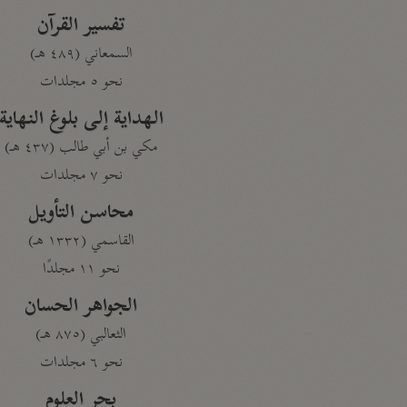
تفسير القرآن
السمعاني (٤٨٩ هـ)
نحو ٥ مجلدات
الهداية إلى بلوغ النهاية
مكي بن أبي طالب (٤٣٧ هـ)
نحو ٧ مجلدات
محاسن التأويل
القاسمي (١٣٣٢ هـ)
نحو ١١ مجلدًا
الجواهر الحسان
الثعالبي (٨٧٥ هـ)
نحو ٦ مجلدات
بحر العلوم