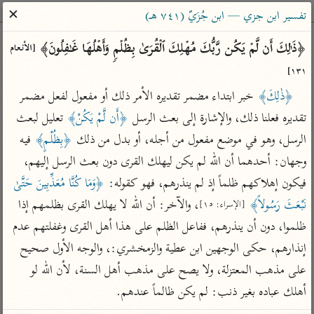
ساهم معنا في نشر القرآن والعلم الشرعي
✕
تفسير ابن جزي — ابن جُزَيّ (٧٤١ هـ)
الباحث القرآني
﴿ذَ ٰ⁠لِكَ أَن لَّمۡ یَكُن رَّبُّكَ مُهۡلِكَ ٱلۡقُرَىٰ بِظُلۡمࣲ وَأَهۡلُهَا غَـٰفِلُونَ﴾ 
[الأنعام 
١٣١]
بحث
تفسير
علوم
مصاحف
معاجم
﴿ذٰلِكَ﴾
 خبر ابتداء مضمر تقديره الأمر ذلك أو مفعول لفعل مضمر 
تقديره فعلنا ذلك، والإشارة إلى بعث الرسل 
﴿أَن لَّمْ يَكُنْ﴾
 تعليل لبعث 
الرسل، وهو في موضع مفعول من أجله، أو بدل من ذلك 
﴿بِظُلْمٍ﴾
 فيه 
Type 2 or more characters for results.
وجهان: أحدهما أن الله لم يكن ليهلك القرى دون بعث الرسل إليهم، 
Type 1 or more
أمّهات
عامّة
معاصرة
فيكون إهلاكهم ظلماً إذ لم ينذرهم، فهو كقوله: 
﴿وَمَا كُنَّا مُعَذِّبِينَ حَتَّىٰ 
characters for results.
تفسير الطبري
فتح البيان للقنوجي
الميسر
نَبْعَثَ رَسُولاً﴾
، والآخر: أن الله لا يهلك القرى بظلمهم إذا 
[الإسراء: ١٥]
تفسير ابن كثير
فتح القدير للشوكاني
المختصر في
ظلموا، دون أن ينذرهم، ففاعل الظلم على هذا أهل القرى وغفلتهم عدم 
التفسير
تفسير القرطبي
تفسير ابن جزي
إنذارهم، حكى الوجهين ابن عطية والزمخشري:، والوجه الأول صحيح 
تفسير السعدي
على مذهب المعتزلة، ولا يصح على مذهب أهل السنة، لأن الله لو 
تفسير البغوي
أيسر التفاسير
أهلك عباده بغير ذنب: لم يكن ظالماً عندهم.
موسوعات
القرآن – تدبر وعمل