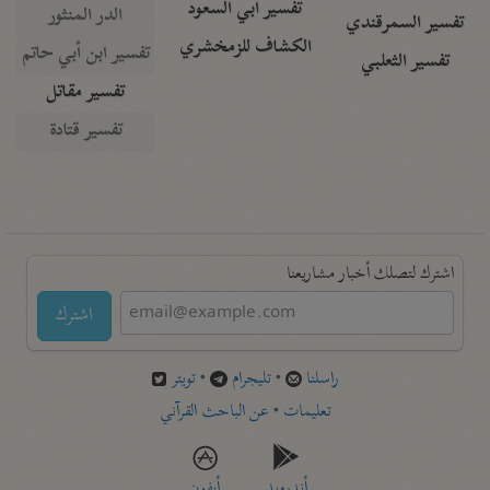
تفسير أبي السعود
الدر المنثور
تفسير السمرقندي
الكشاف للزمخشري
تفسير ابن أبي حاتم
تفسير الثعلبي
تفسير مقاتل
تفسير قتادة
اشترك لتصلك أخبار مشاريعنا
اشترك
راسلنا
•
تليجرام
•
تويتر
تعليمات
•
عن الباحث القرآني
أندرويد
أيفون