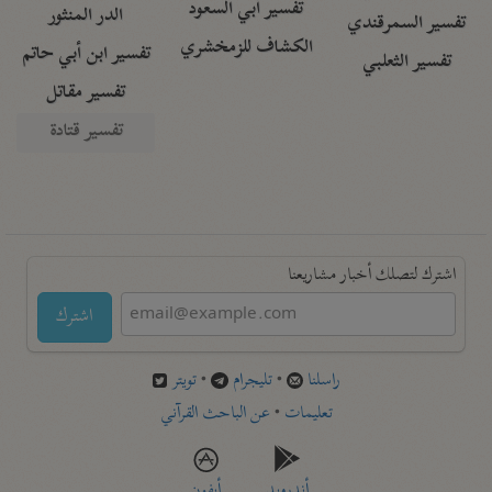
تفسير أبي السعود
الدر المنثور
تفسير السمرقندي
الكشاف للزمخشري
تفسير ابن أبي حاتم
تفسير الثعلبي
تفسير مقاتل
تفسير قتادة
اشترك لتصلك أخبار مشاريعنا
اشترك
راسلنا
•
تليجرام
•
تويتر
تعليمات
•
عن الباحث القرآني
أندرويد
أيفون