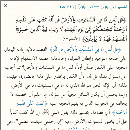
ساهم معنا في نشر القرآن والعلم الشرعي
✕
تفسير ابن جزي — ابن جُزَيّ (٧٤١ هـ)
الباحث القرآني
﴿قُل لِّمَن مَّا فِی ٱلسَّمَـٰوَ ٰ⁠تِ وَٱلۡأَرۡضِۖ قُل لِّلَّهِۚ كَتَبَ عَلَىٰ نَفۡسِهِ 
ٱلرَّحۡمَةَۚ لَیَجۡمَعَنَّكُمۡ إِلَىٰ یَوۡمِ ٱلۡقِیَـٰمَةِ لَا رَیۡبَ فِیهِۚ ٱلَّذِینَ خَسِرُوۤا۟ 
بحث
تفسير
علوم
مصاحف
معاجم
أَنفُسَهُمۡ فَهُمۡ لَا یُؤۡمِنُونَ﴾ 
[الأنعام ١٢]
﴿قُل لِّمَن مَّا فِي ٱلسَّمَٰوَٰتِ وَٱلأَرْضِ قُل للَّهِ﴾
 القصد بالآية إقامة البرهان 
على صحة التوحيد وإبطال الشرك، وجاء ذلك بصفة الاستفهام لإقامة 
Type 2 or more characters for results.
الحجة على الكفار فسأل أولاً، لمن ما في السمٰوات والأرض؟ ثم أجاب 
Type 1 or more
أمّهات
عامّة
معاصرة
عن السؤال بقوله قل لله، لأن الكفار يوافقون على ذلك بالضرورة، فيثبت 
characters for results.
تفسير الطبري
فتح البيان للقنوجي
الميسر
بذلك أن الإله الحق هو الله الذي له ما في السمٰوات وما في الأرض، 
تفسير ابن كثير
فتح القدير للشوكاني
المختصر في
وإنما يحسن أن يكون السائل مجيباً عن سؤاله، إذا علم أن خصمه لا 
التفسير
تفسير القرطبي
تفسير ابن جزي
يخالفه في الجواب الذي به يقيم الحجة عليه 
﴿كَتَبَ عَلَىٰ نَفْسِهِ 
تفسير السعدي
ٱلرَّحْمَةَ﴾
 أي قضاها، وتفسير ذلك بقول النبي ﷺ: إن الله كتب كتاباً 
تفسير البغوي
أيسر التفاسير
قبل أن يخلق السمٰوات والأرض، وفيه "إن رحمتي سبقت غضبي"، وفي 
موسوعات
القرآن – تدبر وعمل