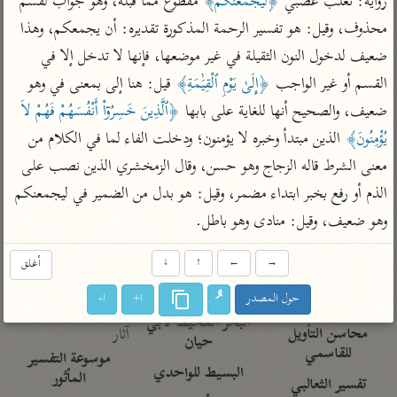
رواية: تغلب غضبي 
﴿لَيَجْمَعَنَّكُمْ﴾
 مقطوع مما قبله، وهو جواب لقسم 
تفسير الآلوسي
جمع الأقوال
تفسير ابن عثيمين
محذوف، وقيل: هو تفسير الرحمة المذكورة تقديره: أن يجمعكم، وهذا 
تفسير ابن الجوزي
تفسير الرازي
ضعيف لدخول النون الثقيلة في غير موضعها، فإنها لا تدخل إلا في 
تفسير الماوردي
القسم أو غير الواجب 
﴿إِلَىٰ يَوْمِ ٱلْقِيَٰمَةِ﴾
 قيل: هنا إلى بمعنى في وهو 
مركَّزة العبارة
أخرى
ضعيف، والصحيح أنها للغاية على بابها 
﴿ٱلَّذِينَ خَسِرُوۤاْ أَنْفُسَهُمْ فَهُمْ لاَ 
تفسير الجلالين
أضواء البيان
منتقاة
يُؤْمِنُونَ﴾
 الذين مبتدأ وخبره لا يؤمنون؛ ودخلت الفاء لما في الكلام من 
جامع البيان للإيجي
تفسير ابن القيم
نظم الدرر للبقاعي
معنى الشرط قاله الزجاج وهو حسن، وقال الزمخشري الذين نصب على 
تفسير البيضاوي
تفسير ابن تيمية
الذم أو رفع بخبر ابتداء مضمر، وقيل: هو بدل من الضمير في ليجمعنكم 
تفسير النسفي
لغة وبلاغة
وهو ضعيف، وقيل: منادى وهو باطل.
الوجيز للواحدي
التحرير والتنوير
عامّة
→
←
↑
↓
أغلق
تفسير ابن أبي زمنين
تفسير السمعاني
المحرر الوجيز لابن
عطية
حول المصدر
ا+
ا-
تفسير مكّي
البحر المحيط لأبي
آثار
محاسن التأويل
حيان
للقاسمي
موسوعة التفسير
البسيط للواحدي
المأثور
تفسير الثعالبي