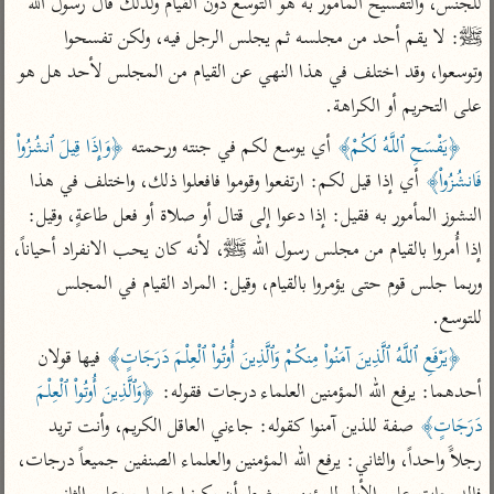
للجنس، والتفسيح المأمور به هو التوسع دون القيام ولذلك قال رسول الله 
تفسير الآلوسي
جمع الأقوال
تفسير ابن عثيمين
ﷺ: لا يقم أحد من مجلسه ثم يجلس الرجل فيه، ولكن تفسحوا 
تفسير ابن الجوزي
تفسير الرازي
وتوسعوا، وقد اختلف في هذا النهي عن القيام من المجلس لأحد هل هو 
تفسير الماوردي
على التحريم أو الكراهة.
مركَّزة العبارة
أخرى
تفسير الجلالين
﴿يَفْسَحِ ٱللَّهُ لَكُمْ﴾
 أي يوسع لكم في جنته ورحمته 
﴿وَإِذَا قِيلَ ٱنشُزُواْ 
أضواء البيان
منتقاة
فَانشُزُواْ﴾
 أي إذا قيل لكم: ارتفعوا وقوموا فافعلوا ذلك، واختلف في هذا 
جامع البيان للإيجي
تفسير ابن القيم
نظم الدرر للبقاعي
النشوز المأمور به فقيل: إذا دعوا إلى قتال أو صلاة أو فعل طاعةٍ، وقيل: 
تفسير البيضاوي
تفسير ابن تيمية
إذا أُمروا بالقيام من مجلس رسول الله ﷺ، لأنه كان يحب الانفراد أحياناً، 
تفسير النسفي
لغة وبلاغة
وربما جلس قوم حتى يؤمروا بالقيام، وقيل: المراد القيام في المجلس 
الوجيز للواحدي
التحرير والتنوير
عامّة
للتوسع.

تفسير ابن أبي زمنين
تفسير السمعاني
المحرر الوجيز لابن
﴿يَرْفَعِ ٱللَّهُ ٱلَّذِينَ آمَنُواْ مِنكُمْ وَٱلَّذِينَ أُوتُواْ ٱلْعِلْمَ دَرَجَاتٍ﴾
 فيها قولان 
عطية
تفسير مكّي
أحدهما: يرفع الله المؤمنين العلماء درجات فقوله: 
﴿وَٱلَّذِينَ أُوتُواْ ٱلْعِلْمَ 
البحر المحيط لأبي
آثار
محاسن التأويل
دَرَجَاتٍ﴾
 صفة للذين آمنوا كقوله: جاءني العاقل الكريم، وأنت تريد 
حيان
للقاسمي
موسوعة التفسير
رجلاًَ واحداً، والثاني: يرفع الله المؤمنين والعلماء الصنفين جميعاً درجات، 
البسيط للواحدي
المأثور
تفسير الثعالبي