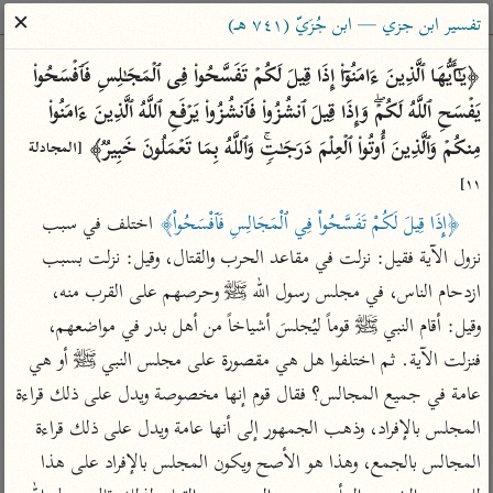
ساهم معنا في نشر القرآن والعلم الشرعي
✕
تفسير ابن جزي — ابن جُزَيّ (٧٤١ هـ)
الباحث القرآني
﴿یَـٰۤأَیُّهَا ٱلَّذِینَ ءَامَنُوۤا۟ إِذَا قِیلَ لَكُمۡ تَفَسَّحُوا۟ فِی ٱلۡمَجَـٰلِسِ فَٱفۡسَحُوا۟ 
یَفۡسَحِ ٱللَّهُ لَكُمۡۖ وَإِذَا قِیلَ ٱنشُزُوا۟ فَٱنشُزُوا۟ یَرۡفَعِ ٱللَّهُ ٱلَّذِینَ ءَامَنُوا۟ 
بحث
تفسير
علوم
مصاحف
معاجم
مِنكُمۡ وَٱلَّذِینَ أُوتُوا۟ ٱلۡعِلۡمَ دَرَجَـٰتࣲۚ وَٱللَّهُ بِمَا تَعۡمَلُونَ خَبِیرࣱ﴾ 
[المجادلة 
١١]
﴿إِذَا قِيلَ لَكُمْ تَفَسَّحُواْ فِي ٱلْمَجَالِسِ فَٱفْسَحُواْ﴾
 اختلف في سبب 
Type 2 or more characters for results.
نزول الآية فقيل: نزلت في مقاعد الحرب والقتال، وقيل: نزلت بسبب 
Type 1 or more
أمّهات
عامّة
معاصرة
ازدحام الناس، في مجلس رسول الله ﷺ وحرصهم على القرب منه، 
characters for results.
تفسير الطبري
فتح البيان للقنوجي
الميسر
وقيل: أقام النبي ﷺ قوماً ليُجلسَ أشياخاً من أهل بدر في مواضعهم، 
تفسير ابن كثير
فتح القدير للشوكاني
المختصر في
فنزلت الآية. ثم اختلفوا هل هي مقصورة على مجلس النبي ﷺ أو هي 
التفسير
تفسير القرطبي
تفسير ابن جزي
عامة في جميع المجالس؟ فقال قوم إنها مخصوصة ويدل على ذلك قراءة 
تفسير السعدي
تفسير البغوي
المجلس بالإفراد، وذهب الجمهور إلى أنها عامة ويدل على ذلك قراءة 
أيسر التفاسير
المجالس بالجمع، وهذا هو الأصح ويكون المجلس بالإفراد على هذا 
موسوعات
القرآن – تدبر وعمل