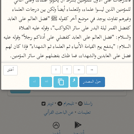
فالدرجات على الأول للمؤمنين بشرط أن يكونوا علماء، وعلى الثاني 
تفسير أبي السعود
الدر المنثور
تفسير السمرقندي
للمؤمنين الذين ليسوا علماء، وللعلماء أيضاً ولكن بين درجات العلماء 
الكشاف للزمخشري
تفسير ابن أبي حاتم
تفسير الثعلبي
وغيرهم تفاوت يوجد في موضع آخر كقوله ﷺ "فضل العالم على العابد 
تفسير مقاتل
كفضل القمر ليلة البدر على سائر الكواكب"، وقوله عليه الصلاة 
تفسير قتادة
والسلام: "فضل العالم على العابد كفضلي على أدناكم رجلاً" وقوله عليه 
السلام: "يشفع يوم القيامة الأنبياء ثم العلماء ثم الشهداء" فإذا كان لهم 
فضل على العابدين والشهداء، فما ظنك بفضلهم على سائر المؤمنين.
→
←
↑
↓
أغلق
اشترك لتصلك أخبار مشاريعنا
حول المصدر
ا+
ا-
اشترك
راسلنا
•
تليجرام
•
تويتر
تعليمات
•
عن الباحث القرآني
أندرويد
أيفون