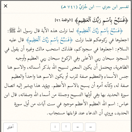
ساهم معنا في نشر القرآن والعلم الشرعي
✕
تفسير ابن جزي — ابن جُزَيّ (٧٤١ هـ)
الباحث القرآني
﴿فَسَبِّحۡ بِٱسۡمِ رَبِّكَ ٱلۡعَظِیمِ﴾ 
[الواقعة ٩٦]
﴿فَسَبِّحْ بِٱسْمِ رَبِّكَ ٱلْعَظِيمِ﴾
 لما نزلت هذه الآية قال رسول الله ﷺ: 
بحث
تفسير
علوم
مصاحف
معاجم
اجعلوها في ركوعكم فلما نزلت 
﴿فَسَبِّحْ بِٱسْمِ رَبِّكَ ٱلْعَظِيمِ﴾
 قال عليه 
السلام: اجعلوها في سجودكم، فلذلك استحب مالك وغيره أن يقول في 
السجود سبحان ربي الأعلى وفي الركوع سبحان ربي العظيم وأوجبه 
Type 2 or more characters for results.
الظاهرية، ويحتمل أن يكون المعنى تسبيح الله بذكر أسمائه، والاسم هنا 
Type 1 or more
أمّهات
عامّة
معاصرة
جنس الأسماء والتعظيم صفة للرب أو يكون الاسم هنا واحداً والعظيم 
characters for results.
تفسير الطبري
فتح البيان للقنوجي
الميسر
صفة له، وكأنه أمره أن يسبح بالاسم الأعظم. ويؤيد هذا ويشير إليه اتصال 
تفسير ابن كثير
فتح القدير للشوكاني
المختصر في
سورة الحديد بها وفي أولها التسبيح وجملة من أسماء الله وصفاته، قال ابن 
التفسير
عباس: اسم الله العظيم الأعظم موجود في ست آيات من أول سورة 
تفسير القرطبي
تفسير ابن جزي
تفسير السعدي
الحديد، وروي أن الدعاء عند قراءتها مستجاب.
تفسير البغوي
أيسر التفاسير
موسوعات
→
←
↑
↓
أغلق
القرآن – تدبر وعمل