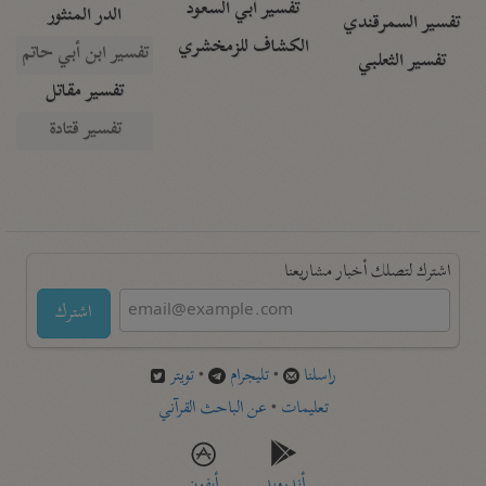
تفسير أبي السعود
الدر المنثور
تفسير السمرقندي
الكشاف للزمخشري
تفسير ابن أبي حاتم
تفسير الثعلبي
تفسير مقاتل
تفسير قتادة
اشترك لتصلك أخبار مشاريعنا
اشترك
راسلنا
•
تليجرام
•
تويتر
تعليمات
•
عن الباحث القرآني
أندرويد
أيفون