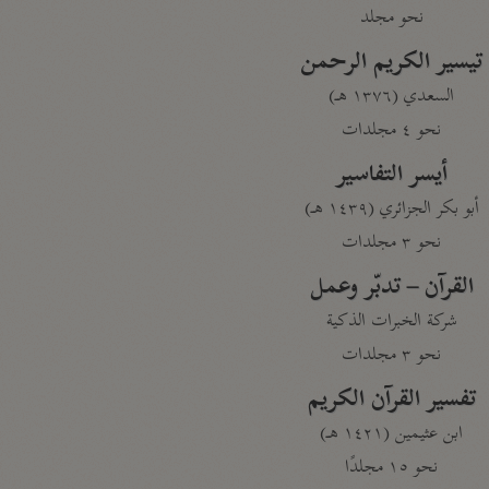
نحو مجلد
تيسير الكريم الرحمن
السعدي (١٣٧٦ هـ)
نحو ٤ مجلدات
أيسر التفاسير
أبو بكر الجزائري (١٤٣٩ هـ)
نحو ٣ مجلدات
القرآن – تدبّر وعمل
شركة الخبرات الذكية
نحو ٣ مجلدات
تفسير القرآن الكريم
ابن عثيمين (١٤٢١ هـ)
نحو ١٥ مجلدًا