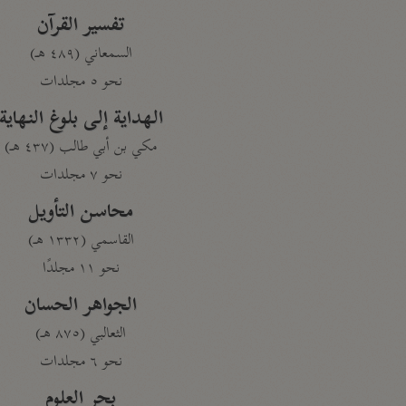
تفسير القرآن
السمعاني (٤٨٩ هـ)
نحو ٥ مجلدات
الهداية إلى بلوغ النهاية
مكي بن أبي طالب (٤٣٧ هـ)
نحو ٧ مجلدات
محاسن التأويل
القاسمي (١٣٣٢ هـ)
نحو ١١ مجلدًا
الجواهر الحسان
الثعالبي (٨٧٥ هـ)
نحو ٦ مجلدات
بحر العلوم