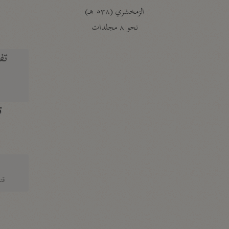
الزمخشري (٥٣٨ هـ)
ج
نحو ٨ مجلدات
تف
ت
قتا