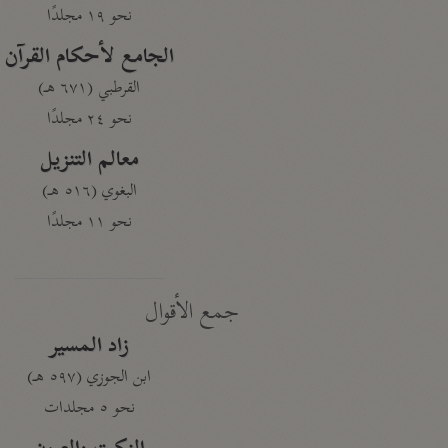
نحو ١٩ مجلدًا
الجامع لأحكام القرآن
القرطبي (٦٧١ هـ)
نحو ٢٤ مجلدًا
معالم التنزيل
البغوي (٥١٦ هـ)
نحو ١١ مجلدًا
جمع الأقوال
زاد المسير
ابن الجوزي (٥٩٧ هـ)
نحو ٥ مجلدات