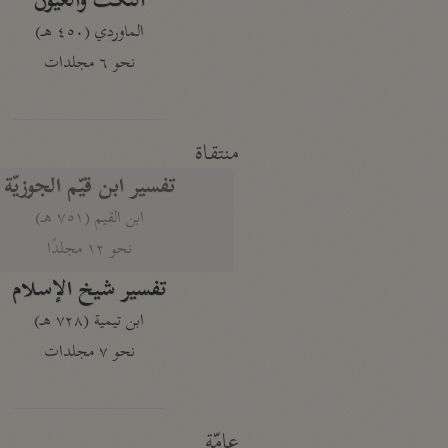
النكت والعيون
الماوردي (٤٥٠ هـ)
نحو ٦ مجلدات
منتقاة
تفسير ابن قيّم الجوزيّة
ابن القيم (٧٥١ هـ)
نحو ١٢ مجلدًا
تفسير شيخ الإسلام
ابن تيمية (٧٢٨ هـ)
نحو ٧ مجلدات
عامّة