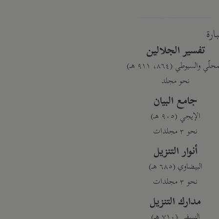
بارة
تفسير الجلالين
حلّي والسيوطي (٨٦٤، ٩١١ هـ)
نحو مجلد
جامع البيان
الإيجي (٩٠٥ هـ)
نحو ٣ مجلدات
أنوار التنزيل
البيضاوي (٦٨٥ هـ)
نحو ٣ مجلدات
مدارك التنزيل
النسفي (٧١٠ هـ)