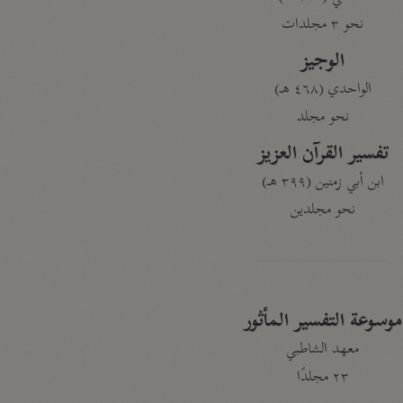
نحو ٣ مجلدات
الوجيز
الواحدي (٤٦٨ هـ)
نحو مجلد
تفسير القرآن العزيز
ابن أبي زمنين (٣٩٩ هـ)
نحو مجلدين
موسوعة التفسير المأثور
معهد الشاطبي
٢٣ مجلدًا