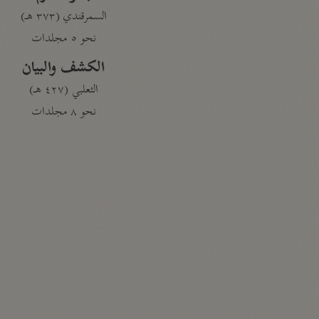
السمرقندي (٣٧٣ هـ)
نحو ٥ مجلدات
الكشف والبيان
الثعلبي (٤٢٧ هـ)
نحو ٨ مجلدات