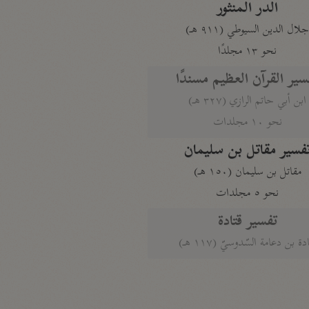
الدر المنثور
لال الدين السيوطي (٩١١ هـ)
نحو ١٣ مجلدًا
سير القرآن العظيم مسندًا
ابن أبي حاتم الرازي (٣٢٧ هـ)
نحو ١٠ مجلدات
فسير مقاتل بن سليمان
مقاتل بن سليمان (١٥٠ هـ)
نحو ٥ مجلدات
تفسير قتادة
دة بن دعامة السّدوسيّ (١١٧ هـ)