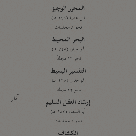
المحرر الوجيز
ابن عطية (٥٤٦ هـ)
نحو ٨ مجلدات
البحر المحيط
أبو حيان (٧٤٥ هـ)
نحو ١٦ مجلدًا
التفسير البسيط
الواحدي (٤٦٨ هـ)
نحو ٢٢ مجلدًا
آثار
إرشاد العقل السليم
أبو السعود (٩٨٢ هـ)
نحو ٩ مجلدات
الكشاف