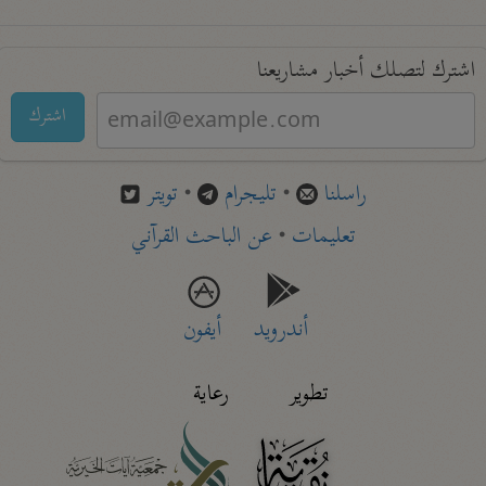
اشترك لتصلك أخبار مشاريعنا
اشترك
راسلنا
•
تليجرام
•
تويتر
تعليمات
•
عن الباحث القرآني
أندرويد
أيفون
تطوير
رعاية