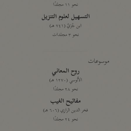
نحو ١١ مجلدًا
التسهيل لعلوم التنزيل
ابن جُزَيّ (٧٤١ هـ)
نحو ٣ مجلدات
موسوعات
روح المعاني
الآلوسي (١٢٧٠ هـ)
نحو ٢٨ مجلدًا
مفاتيح الغيب
فخر الدين الرازي (٦٠٦ هـ)
نحو ٢٤ مجلدًا