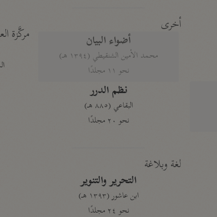
أخرى
مركَّزة الع
أضواء البيان
محمد الأمين الشنقيطي (١٣٩٤ هـ)
الم
نحو ١١ مجلدًا
نظم الدرر
البقاعي (٨٨٥ هـ)
نحو ٢٠ مجلدًا
لغة وبلاغة
التحرير والتنوير
ابن عاشور (١٣٩٣ هـ)
نحو ٢٤ مجلدًا