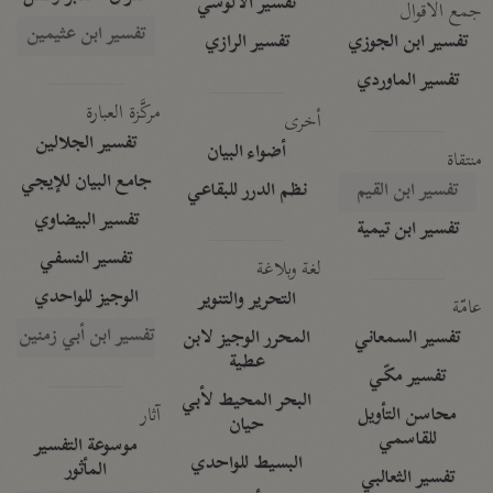
تفسير الآلوسي
جمع الأقوال
تفسير ابن عثيمين
تفسير ابن الجوزي
تفسير الرازي
تفسير الماوردي
مركَّزة العبارة
أخرى
تفسير الجلالين
أضواء البيان
منتقاة
جامع البيان للإيجي
تفسير ابن القيم
نظم الدرر للبقاعي
تفسير البيضاوي
تفسير ابن تيمية
تفسير النسفي
لغة وبلاغة
الوجيز للواحدي
التحرير والتنوير
عامّة
تفسير ابن أبي زمنين
تفسير السمعاني
المحرر الوجيز لابن
عطية
تفسير مكّي
البحر المحيط لأبي
آثار
محاسن التأويل
حيان
للقاسمي
موسوعة التفسير
البسيط للواحدي
المأثور
تفسير الثعالبي