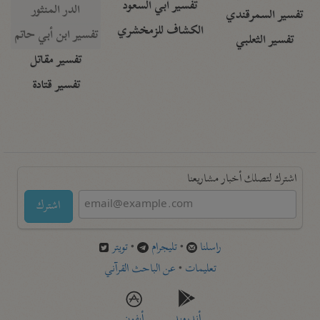
تفسير أبي السعود
الدر المنثور
تفسير السمرقندي
الكشاف للزمخشري
تفسير ابن أبي حاتم
تفسير الثعلبي
تفسير مقاتل
تفسير قتادة
اشترك لتصلك أخبار مشاريعنا
اشترك
راسلنا
•
تليجرام
•
تويتر
تعليمات
•
عن الباحث القرآني
أندرويد
أيفون