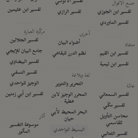
تفسير الآلوسي
جمع الأقوال
تفسير ابن عثيمين
تفسير ابن الجوزي
تفسير الرازي
تفسير الماوردي
مركَّزة العبارة
أخرى
تفسير الجلالين
أضواء البيان
منتقاة
جامع البيان للإيجي
تفسير ابن القيم
نظم الدرر للبقاعي
تفسير البيضاوي
تفسير ابن تيمية
تفسير النسفي
لغة وبلاغة
الوجيز للواحدي
التحرير والتنوير
عامّة
تفسير ابن أبي زمنين
تفسير السمعاني
المحرر الوجيز لابن
عطية
تفسير مكّي
البحر المحيط لأبي
آثار
محاسن التأويل
حيان
للقاسمي
موسوعة التفسير
البسيط للواحدي
المأثور
تفسير الثعالبي