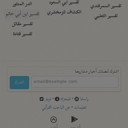
تفسير أبي السعود
الدر المنثور
تفسير السمرقندي
الكشاف للزمخشري
تفسير ابن أبي حاتم
تفسير الثعلبي
تفسير مقاتل
تفسير قتادة
اشترك لتصلك أخبار مشاريعنا
اشترك
راسلنا
•
تليجرام
•
تويتر
تعليمات
•
عن الباحث القرآني
أندرويد
أيفون