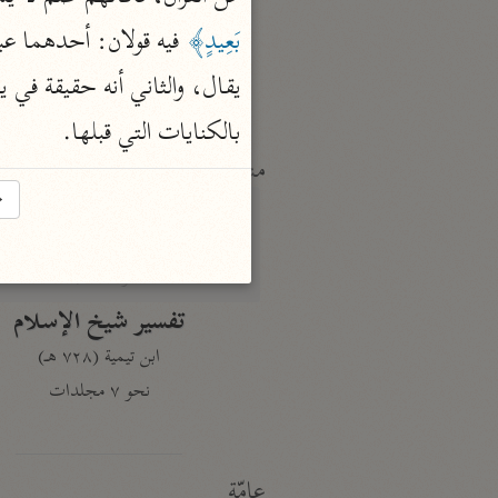
النكت والعيون
الماوردي (٤٥٠ هـ)
بَعِيدٍ﴾
نحو ٦ مجلدات
بالكنايات التي قبلها.
منتقاة
→
تفسير ابن قيّم الجوزيّة
ابن القيم (٧٥١ هـ)
نحو ١٢ مجلدًا
تفسير شيخ الإسلام
ابن تيمية (٧٢٨ هـ)
نحو ٧ مجلدات
عامّة