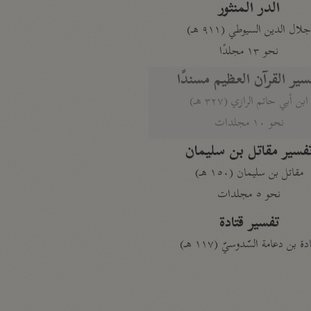
الدر المنثور
لال الدين السيوطي (٩١١ هـ)
نحو ١٣ مجلدًا
سير القرآن العظيم مسندًا
ابن أبي حاتم الرازي (٣٢٧ هـ)
نحو ١٠ مجلدات
فسير مقاتل بن سليمان
مقاتل بن سليمان (١٥٠ هـ)
نحو ٥ مجلدات
تفسير قتادة
دة بن دعامة السّدوسيّ (١١٧ هـ)