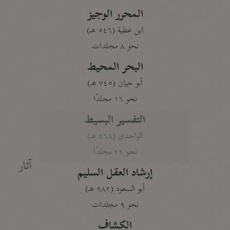
المحرر الوجيز
ابن عطية (٥٤٦ هـ)
نحو ٨ مجلدات
البحر المحيط
أبو حيان (٧٤٥ هـ)
نحو ١٦ مجلدًا
التفسير البسيط
الواحدي (٤٦٨ هـ)
نحو ٢٢ مجلدًا
آثار
إرشاد العقل السليم
أبو السعود (٩٨٢ هـ)
نحو ٩ مجلدات
الكشاف