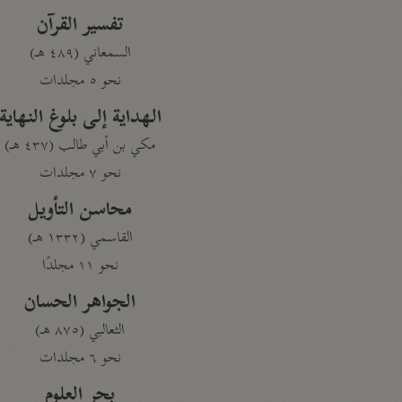
تفسير القرآن
السمعاني (٤٨٩ هـ)
نحو ٥ مجلدات
الهداية إلى بلوغ النهاية
مكي بن أبي طالب (٤٣٧ هـ)
نحو ٧ مجلدات
محاسن التأويل
القاسمي (١٣٣٢ هـ)
نحو ١١ مجلدًا
الجواهر الحسان
الثعالبي (٨٧٥ هـ)
نحو ٦ مجلدات
بحر العلوم