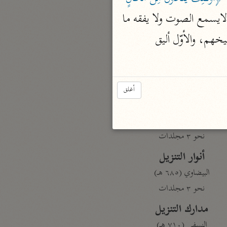
 فيه قولان: أحدهما عبارة عن قلة فهمهم فشبههم بمن ينادي من مكان بعيد فهو لايسمع الصوت ولا يفقه ما 
بارة
يقال، والثاني أنه حقيقة في يوم القيامة أي ينادون من مكان بعيد ليسمعوا أهل الموقف توبيخهم، والأوّل أليق 
تفسير الجلالين
حلّي والسيوطي (٨٦٤، ٩١١ هـ)
نحو مجلد
أغلق
جامع البيان
الإيجي (٩٠٥ هـ)
نحو ٣ مجلدات
أنوار التنزيل
البيضاوي (٦٨٥ هـ)
نحو ٣ مجلدات
مدارك التنزيل
النسفي (٧١٠ هـ)