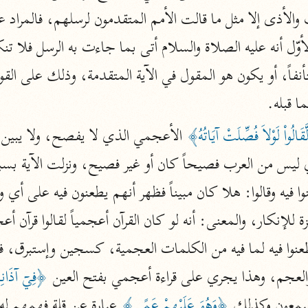
نحو ١١ مجلدًا
التسهيل لعلوم التنزيل
أوّل أنه عليه الصلاة والسلام أتى بما جاءت به الرسل فلا تنك
ابن جُزَيّ (٧٤١ هـ)
نحو ٣ مجلدات
ا قبله.
َّقَالُواْ لَوْلاَ فُصِّلَتْ آيَاتُهُ﴾
موسوعات
روح المعاني
الآلوسي (١٢٧٠ هـ)
وا فيه وقالوا: هلا كان مبيناً فظهر أنهم يطعنون فيه على أي 
نحو ٢٨ مجلدًا
مفاتيح الغيب
فخر الدين الرازي (٦٠٦ هـ)
لعجم، وهذا يجري على قراءة أعجمي بفتح العين 
﴿فِيۤ آذَانِه
نحو ٢٤ مجلدًا
سمعون وكذلك 
﴿وَهُوَ عَلَيْهِمْ عَمًى﴾
 عبارة عن قلة فهمهم له 