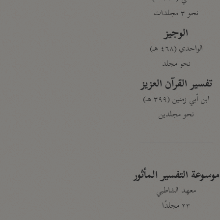
نحو ٣ مجلدات
الوجيز
الواحدي (٤٦٨ هـ)
نحو مجلد
تفسير القرآن العزيز
ابن أبي زمنين (٣٩٩ هـ)
نحو مجلدين
موسوعة التفسير المأثور
معهد الشاطبي
٢٣ مجلدًا