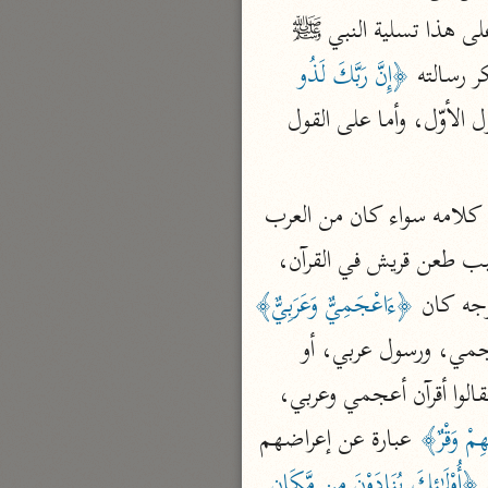
نحو مجلد
يقول لك الكفار من التكذيب والأذى إلا مثل ما قالت الأمم المتقدمون لرسلهم، فالمراد على هذا تسلية النبي ﷺ 
تيسير الكريم الرحمن
ر رسالته 
﴿إِنَّ رَبَّكَ لَذُو 
السعدي (١٣٧٦ هـ)
 يحتمل أن يكون مستأنفاً، أو يكون هو المقول في الآية المتقدمة، وذلك على القول الأوّل، وأما على القول 
نحو ٤ مجلدات
أيسر التفاسير
أبو بكر الجزائري (١٤٣٩ هـ)
 الأعجمي الذي لا يفصح، ولا يبين كلامه سواء كان من العرب 
نحو ٣ مجلدات
أو من العجم، والعجمي الذي ليس من العرب فصيحاً كان أو غير فصيح، ونزلت الآية بسبب طعن قريش في القرآن، 
القرآن – تدبّر وعمل
وجه كان 
﴿ءَاعْجَمِيٌّ وَعَرَبِيٌّ﴾
شركة الخبرات الذكية
هذا من تمام كلامهم، والهمزة للإنكار، والمعنى: أنه لو كان القرآن أعجمياً لقالوا قرآن أعجمي، ورسول عربي، أو 
نحو ٣ مجلدات
مرسل إليه عربي، وقيل: إنما طعنوا فيه لما فيه من الكلمات العجمية، كسجين وإستبرق، فقالوا أقرآن أعجمي وعربي، 
تفسير القرآن الكريم
ابن عثيمين (١٤٢١ هـ)
ِمْ وَقْرٌ﴾
 عبارة عن إعراضهم 
نحو ١٥ مجلدًا
﴿أُوْلَـٰئِكَ يُنَادَوْنَ مِن مَّكَانٍ 