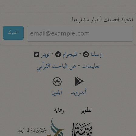
اشترك لتصلك أخبار مشاريعنا
اشترك
راسلنا
•
تليجرام
•
تويتر
تعليمات
•
عن الباحث القرآني
أندرويد
أيفون
تطوير
رعاية