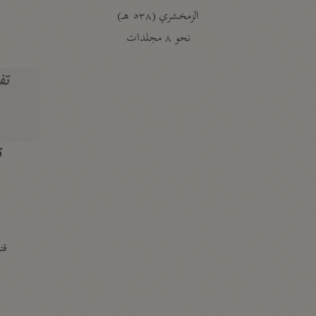
الزمخشري (٥٣٨ هـ)
ج
نحو ٨ مجلدات
تف
ت
قتا