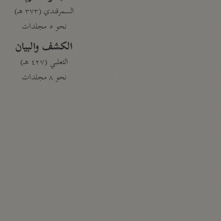
السمرقندي (٣٧٣ هـ)
نحو ٥ مجلدات
الكشف والبيان
الثعلبي (٤٢٧ هـ)
نحو ٨ مجلدات