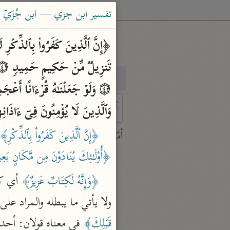
تفسير ابن جزي — ابن جُزَيّ (٧٤١ هـ
بحث
تفسير
وَٱلَّذِینَ لَا یُؤۡمِنُونَ فِیۤ ءَاذَانِهِم
 characters for results.
﴿إِنَّ ٱلَّذِينَ كَفَرُواْ بِٱلذِّكْرِ﴾
أمّهات
جامع البيان
﴿أُوْلَـٰئِكَ يُنَادَوْنَ مِن مَّكَانٍ بَ
ابن جرير الطبري (٣١٠ هـ)
﴿وَإِنَّهُ لَكِتَابٌ عَزِيزٌ﴾
 أي كر
نحو ٢٨ مجلدًا
ولا يأتي ما يبطله والمراد عل
تفسير القرآن العظيم
قَبْلِكَ﴾
ابن كثير (٧٧٤ هـ)