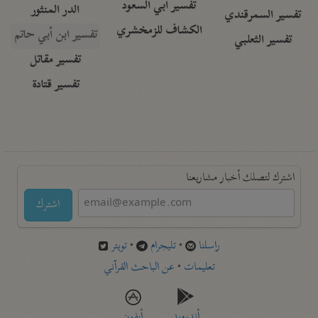
تفسير أبي السعود
الدر المنثور
تفسير السمرقندي
الكشاف للزمخشري
تفسير ابن أبي حاتم
تفسير الثعلبي
تفسير مقاتل
تفسير قتادة
اشترك لتصلك أخبار مشاريعنا
اشترك
راسلنا
•
تليجرام
•
تويتر
تعليمات
•
عن الباحث القرآني
أندرويد
أيفون