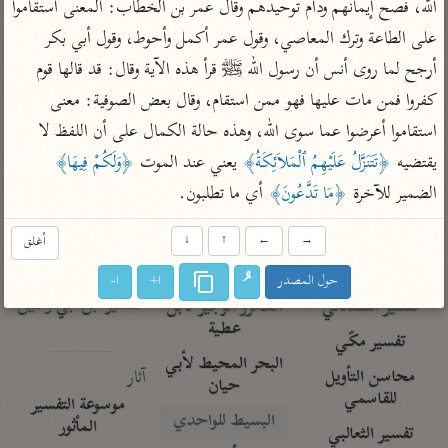
تفسير الآلوسي
الله، فصح إيمانهم ودام توحيدهم وقال عمر بن الخطاب: المعنى استقاموا 
جمع الأقوال
تفسير ابن عثيمين
على الطاعة وترك المعاصي، وقول عمر أكمل وأحوط، وقول أبي بكر 
تفسير ابن الجوزي
تفسير الرازي
أرجح لما روى أنس أن رسول الله ﷺ قرأ هذه الآية وقال: قد قالها قوم 
تفسير الماوردي
كفروا فمن مات عليها فهو ممن استقام، وقال بعض الصوفية: معنى 
مركَّزة العبارة
أخرى
تفسير الجلالين
استقاموا أعرضوا عما سوى الله، وهذه حالة الكمال على أن اللفظ لا 
أضواء البيان
منتقاة
يقتضيه 
﴿تَتَنَزَّلُ عَلَيْهِمُ ٱلْمَلاَئِكَةُ﴾
 يعني عند الموت 
﴿وَلَكُمْ فِيهَا﴾
جامع البيان للإيجي
تفسير ابن القيم
نظم الدرر للبقاعي
الضمير للآخرة 
﴿مَا تَدَّعُونَ﴾
 أي ما تطلبون.
تفسير البيضاوي
تفسير ابن تيمية
تفسير النسفي
لغة وبلاغة
→
←
↑
↓
أغلق
الوجيز للواحدي
التحرير والتنوير
عامّة
حول المصدر
ا+
ا-
تفسير ابن أبي زمنين
تفسير السمعاني
المحرر الوجيز لابن
عطية
تفسير مكّي
البحر المحيط لأبي
آثار
محاسن التأويل
حيان
للقاسمي
موسوعة التفسير
البسيط للواحدي
المأثور
تفسير الثعالبي