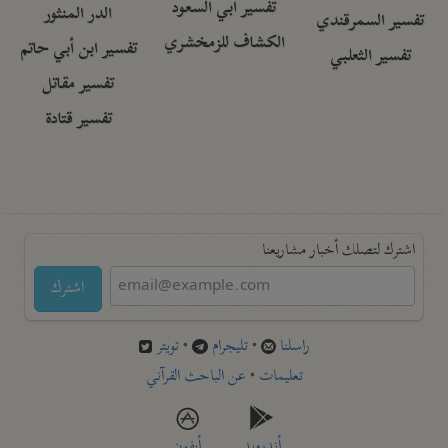
تفسير أبي السعود
الدر المنثور
تفسير السمرقندي
الكشاف للزمخشري
تفسير ابن أبي حاتم
تفسير الثعلبي
تفسير مقاتل
تفسير قتادة
اشترك لتصلك أخبار مشاريعنا
اشترك
راسلنا
•
تليجرام
•
تويتر
تعليمات
•
عن الباحث القرآني
أندرويد
أيفون