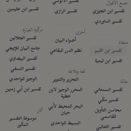
تفسير الآلوسي
جمع الأقوال
تفسير ابن عثيمين
تفسير ابن الجوزي
تفسير الرازي
تفسير الماوردي
مركَّزة العبارة
أخرى
تفسير الجلالين
أضواء البيان
منتقاة
جامع البيان للإيجي
تفسير ابن القيم
نظم الدرر للبقاعي
تفسير البيضاوي
تفسير ابن تيمية
تفسير النسفي
لغة وبلاغة
الوجيز للواحدي
التحرير والتنوير
عامّة
تفسير ابن أبي زمنين
تفسير السمعاني
المحرر الوجيز لابن
عطية
تفسير مكّي
البحر المحيط لأبي
آثار
محاسن التأويل
حيان
للقاسمي
موسوعة التفسير
البسيط للواحدي
المأثور
تفسير الثعالبي