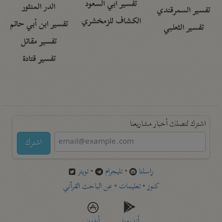
تفسير أبي السعود
الدر المنثور
تفسير السمرقندي
الكشاف للزمخشري
تفسير ابن أبي حاتم
تفسير الثعلبي
تفسير مقاتل
تفسير قتادة
اشترك لتصلك أخبار مشاريعنا
اشترك
راسلنا
•
تليجرام
•
تويتر
كنوز
•
تعليمات
•
عن الباحث القرآني
أندرويد
أيفون