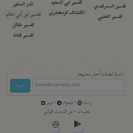
تفسير أبي السعود
الدر المنثور
تفسير السمرقندي
الكشاف للزمخشري
تفسير ابن أبي حاتم
تفسير الثعلبي
تفسير مقاتل
تفسير قتادة
اشترك لتصلك أخبار مشاريعنا
اشترك
راسلنا
•
تليجرام
•
تويتر
تعليمات
•
عن الباحث القرآني
أندرويد
أيفون