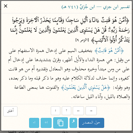
ساهم معنا في نشر القرآن والعلم الشرعي
✕
تفسير ابن جزي — ابن جُزَيّ (٧٤١ هـ)
الباحث القرآني
﴿أَمَّنۡ هُوَ قَـٰنِتٌ ءَانَاۤءَ ٱلَّیۡلِ سَاجِدࣰا وَقَاۤىِٕمࣰا یَحۡذَرُ ٱلۡـَٔاخِرَةَ وَیَرۡجُوا۟ 
رَحۡمَةَ رَبِّهِۦۗ قُلۡ هَلۡ یَسۡتَوِی ٱلَّذِینَ یَعۡلَمُونَ وَٱلَّذِینَ لَا یَعۡلَمُونَۗ إِنَّمَا 
بحث
تفسير
علوم
مصاحف
معاجم
یَتَذَكَّرُ أُو۟لُوا۟ ٱلۡأَلۡبَـٰبِ﴾ 
[الزمر ٩]
﴿أَمَّنْ هُوَ قَانِتٌ﴾
 بتخفيف الميم على إدخال همزة الاستفهام على 
من وقيل: هي همزة النداء والأول أظهر، وقرئ بتشديدها على إدخال أم 
Type 2 or more characters for results.
على من ومن مبتدأ وخبره محذوف وهو المعادل وتقديره أم من هو قانت 
Type 1 or more
أمّهات
عامّة
معاصرة
كغيره، وإنما حذف لدلالة الكلام عليه وهو ما ذكر قبله وما ذكر بعده، 
characters for results.
تفسير الطبري
فتح البيان للقنوجي
الميسر
وهو وقوله: 
﴿هَلْ يَسْتَوِي ٱلَّذِينَ يَعْلَمُونَ﴾
 والقنوت هنا بمعنى الطاعة 
تفسير ابن كثير
فتح القدير للشوكاني
المختصر في
والصلاة بالليل، وآناء الليل ساعاته.
التفسير
تفسير القرطبي
تفسير ابن جزي
تفسير السعدي
→
←
↑
↓
أغلق
تفسير البغوي
أيسر التفاسير
حول المصدر
ا+
ا-
موسوعات
القرآن – تدبر وعمل