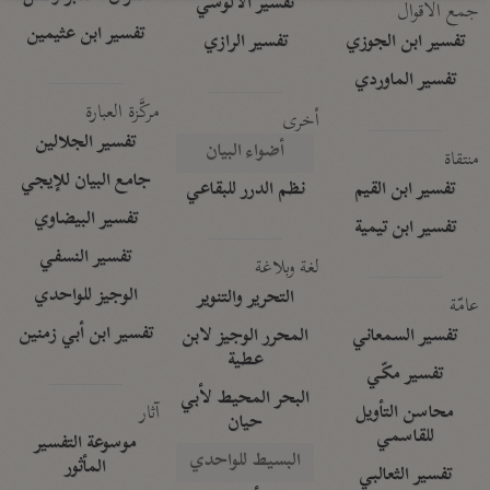
تفسير الآلوسي
جمع الأقوال
تفسير ابن عثيمين
تفسير ابن الجوزي
تفسير الرازي
تفسير الماوردي
مركَّزة العبارة
أخرى
تفسير الجلالين
أضواء البيان
منتقاة
جامع البيان للإيجي
تفسير ابن القيم
نظم الدرر للبقاعي
تفسير البيضاوي
تفسير ابن تيمية
تفسير النسفي
لغة وبلاغة
الوجيز للواحدي
التحرير والتنوير
عامّة
تفسير ابن أبي زمنين
تفسير السمعاني
المحرر الوجيز لابن
عطية
تفسير مكّي
البحر المحيط لأبي
آثار
محاسن التأويل
حيان
للقاسمي
موسوعة التفسير
البسيط للواحدي
المأثور
تفسير الثعالبي