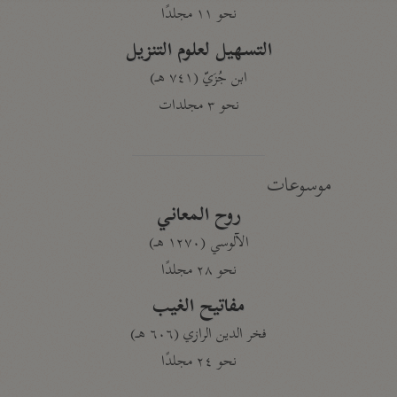
نحو ١١ مجلدًا
التسهيل لعلوم التنزيل
ابن جُزَيّ (٧٤١ هـ)
نحو ٣ مجلدات
موسوعات
روح المعاني
الآلوسي (١٢٧٠ هـ)
نحو ٢٨ مجلدًا
مفاتيح الغيب
فخر الدين الرازي (٦٠٦ هـ)
نحو ٢٤ مجلدًا