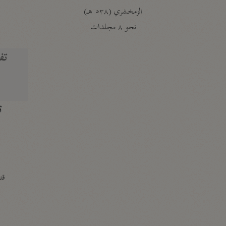
الزمخشري (٥٣٨ هـ)
ج
نحو ٨ مجلدات
تف
ت
قتا