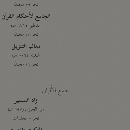
نحو ١٩ مجلدًا
الجامع لأحكام القرآن
القرطبي (٦٧١ هـ)
نحو ٢٤ مجلدًا
معالم التنزيل
البغوي (٥١٦ هـ)
نحو ١١ مجلدًا
جمع الأقوال
زاد المسير
ابن الجوزي (٥٩٧ هـ)
نحو ٥ مجلدات