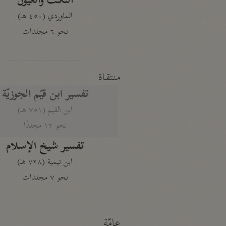
النكت والعيون
الماوردي (٤٥٠ هـ)
نحو ٦ مجلدات
منتقاة
تفسير ابن قيّم الجوزيّة
ابن القيم (٧٥١ هـ)
نحو ١٢ مجلدًا
تفسير شيخ الإسلام
ابن تيمية (٧٢٨ هـ)
نحو ٧ مجلدات
عامّة