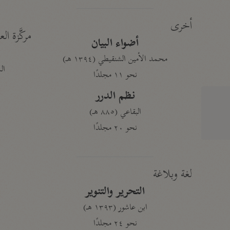
أخرى
مركَّزة الع
أضواء البيان
محمد الأمين الشنقيطي (١٣٩٤ هـ)
الم
نحو ١١ مجلدًا
نظم الدرر
البقاعي (٨٨٥ هـ)
نحو ٢٠ مجلدًا
لغة وبلاغة
التحرير والتنوير
ابن عاشور (١٣٩٣ هـ)
نحو ٢٤ مجلدًا