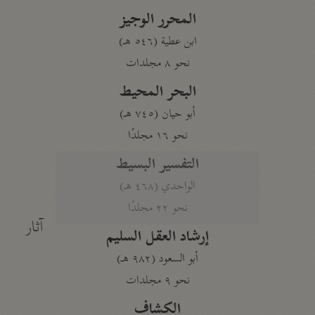
المحرر الوجيز
ابن عطية (٥٤٦ هـ)
نحو ٨ مجلدات
البحر المحيط
أبو حيان (٧٤٥ هـ)
نحو ١٦ مجلدًا
التفسير البسيط
الواحدي (٤٦٨ هـ)
نحو ٢٢ مجلدًا
آثار
إرشاد العقل السليم
أبو السعود (٩٨٢ هـ)
نحو ٩ مجلدات
الكشاف