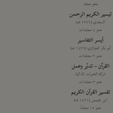
نحو مجلد
تيسير الكريم الرحمن
السعدي (١٣٧٦ هـ)
نحو ٤ مجلدات
أيسر التفاسير
أبو بكر الجزائري (١٤٣٩ هـ)
نحو ٣ مجلدات
القرآن – تدبّر وعمل
شركة الخبرات الذكية
نحو ٣ مجلدات
تفسير القرآن الكريم
ابن عثيمين (١٤٢١ هـ)
نحو ١٥ مجلدًا