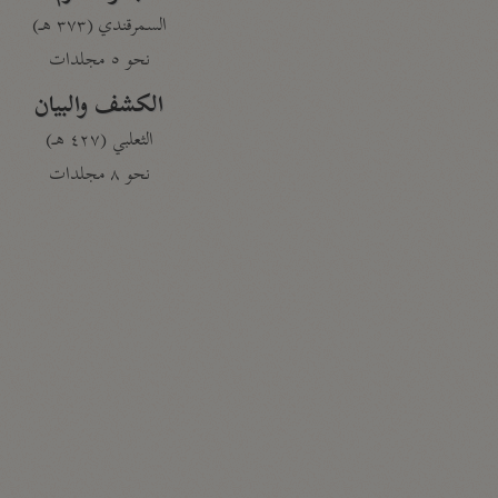
السمرقندي (٣٧٣ هـ)
نحو ٥ مجلدات
الكشف والبيان
الثعلبي (٤٢٧ هـ)
نحو ٨ مجلدات