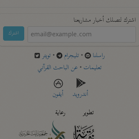
اشترك لتصلك أخبار مشاريعنا
اشترك
راسلنا
•
تليجرام
•
تويتر
تعليمات
•
عن الباحث القرآني
أندرويد
أيفون
تطوير
رعاية