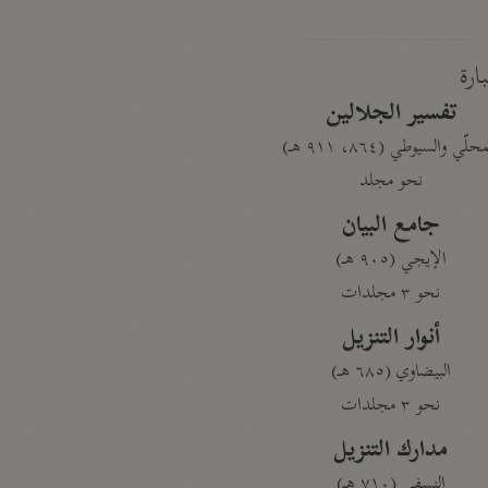
بارة
تفسير الجلالين
حلّي والسيوطي (٨٦٤، ٩١١ هـ)
نحو مجلد
جامع البيان
الإيجي (٩٠٥ هـ)
نحو ٣ مجلدات
أنوار التنزيل
البيضاوي (٦٨٥ هـ)
نحو ٣ مجلدات
مدارك التنزيل
النسفي (٧١٠ هـ)