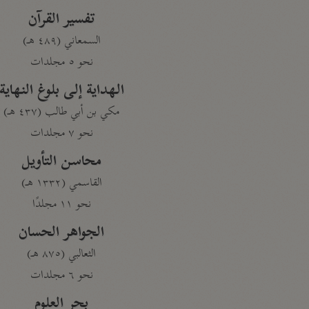
تفسير القرآن
السمعاني (٤٨٩ هـ)
نحو ٥ مجلدات
الهداية إلى بلوغ النهاية
مكي بن أبي طالب (٤٣٧ هـ)
نحو ٧ مجلدات
محاسن التأويل
القاسمي (١٣٣٢ هـ)
نحو ١١ مجلدًا
الجواهر الحسان
الثعالبي (٨٧٥ هـ)
نحو ٦ مجلدات
بحر العلوم