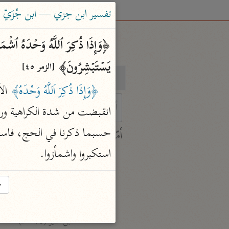
تفسير ابن جزي — ابن جُزَيّ (٧٤١ هـ
یَسۡتَبۡشِرُونَ﴾ 
[الزمر ٤٥]
بحث
تفسير
﴿وَإِذَا ذُكِرَ ٱللَّهُ وَحْدَهُ﴾
 ال
 characters for results.
أمّهات
جامع البيان
استكبروا واشمأزوا.
ابن جرير الطبري (٣١٠ هـ)
نحو ٢٨ مجلدًا
→
تفسير القرآن العظيم
ابن كثير (٧٧٤ هـ)