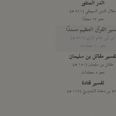
الدر المنثور
لال الدين السيوطي (٩١١ هـ)
نحو ١٣ مجلدًا
سير القرآن العظيم مسندًا
ابن أبي حاتم الرازي (٣٢٧ هـ)
نحو ١٠ مجلدات
فسير مقاتل بن سليمان
مقاتل بن سليمان (١٥٠ هـ)
نحو ٥ مجلدات
تفسير قتادة
دة بن دعامة السّدوسيّ (١١٧ هـ)