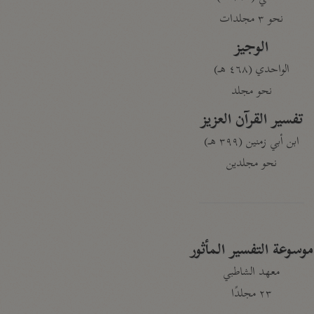
نحو ٣ مجلدات
الوجيز
الواحدي (٤٦٨ هـ)
نحو مجلد
تفسير القرآن العزيز
ابن أبي زمنين (٣٩٩ هـ)
نحو مجلدين
موسوعة التفسير المأثور
معهد الشاطبي
٢٣ مجلدًا