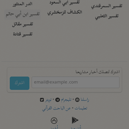
تفسير أبي السعود
الدر المنثور
تفسير السمرقندي
الكشاف للزمخشري
تفسير ابن أبي حاتم
تفسير الثعلبي
تفسير مقاتل
تفسير قتادة
اشترك لتصلك أخبار مشاريعنا
اشترك
راسلنا
•
تليجرام
•
تويتر
تعليمات
•
عن الباحث القرآني
أندرويد
أيفون