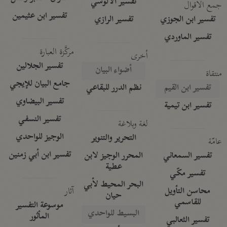
تفسير الآلوسي
جمع الأقوال
تفسير ابن عثيمين
تفسير ابن الجوزي
تفسير الرازي
تفسير الماوردي
مركَّزة العبارة
أخرى
تفسير الجلالين
أضواء البيان
منتقاة
جامع البيان للإيجي
تفسير ابن القيم
نظم الدرر للبقاعي
تفسير البيضاوي
تفسير ابن تيمية
تفسير النسفي
لغة وبلاغة
الوجيز للواحدي
التحرير والتنوير
عامّة
تفسير ابن أبي زمنين
تفسير السمعاني
المحرر الوجيز لابن
عطية
تفسير مكّي
البحر المحيط لأبي
آثار
محاسن التأويل
حيان
للقاسمي
موسوعة التفسير
البسيط للواحدي
المأثور
تفسير الثعالبي