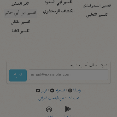
تفسير أبي السعود
الدر المنثور
تفسير السمرقندي
الكشاف للزمخشري
تفسير ابن أبي حاتم
تفسير الثعلبي
تفسير مقاتل
تفسير قتادة
اشترك لتصلك أخبار مشاريعنا
اشترك
راسلنا
•
تليجرام
•
تويتر
تعليمات
•
عن الباحث القرآني
أندرويد
أيفون