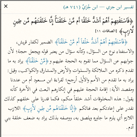
ساهم معنا في نشر القرآن والعلم الشرعي
✕
تفسير ابن جزي — ابن جُزَيّ (٧٤١ هـ)
الباحث القرآني
﴿فَٱسۡتَفۡتِهِمۡ أَهُمۡ أَشَدُّ خَلۡقًا أَم مَّنۡ خَلَقۡنَاۤۚ إِنَّا خَلَقۡنَـٰهُم مِّن طِینࣲ 
لَّازِبِۭ﴾ 
[الصافات ١١]
بحث
تفسير
علوم
مصاحف
معاجم
﴿فَٱسْتَفْتِهِمْ أَهُمْ أَشَدُّ خَلْقاً أَم مَّنْ خَلَقْنَآ﴾
 الضمير لكفار قريش، 
والاستفتاء نوع من السؤال، وكأنه سؤال من يعتبر قوله ويجعل حجة؛ لأن 
جوابهم عن السؤال مما تقوم به الحجة عليهم و
﴿مَّنْ خَلَقْنَآ﴾
 يراد به ما 
Type 2 or more characters for results.
تقدم ذكره من الملائكة والسمٰوات والأرض والمشارق والكواكب، وقيل: 
Type 1 or more
أمّهات
عامّة
معاصرة
يراد به ما تقدم من الأمم والأول أرجح؛ لقراءة ابن مسعود أم من عددنا 
characters for results.
تفسير الطبري
فتح البيان للقنوجي
الميسر
ومقصد الآية: إقامة الحجة عليهم في إنكارهم البعث في الآخرة كأنه 
تفسير ابن كثير
فتح القدير للشوكاني
المختصر في
يقول: هذه المخلوقات أشد خلقاً منكم، فكما قدرنا على خلقهم كذلك 
التفسير
تفسير القرطبي
تفسير ابن جزي
نقدر على إعادتكم بعد فنائكم 
﴿إِنَّا خَلَقْنَاهُم مِّن طِينٍ لاَّزِبٍ﴾
 اللازب 
تفسير السعدي
اللازم أي يلزم ما جاوره ويلصق به، ووصفه بذلك يراد به ضعف خلقة بني 
تفسير البغوي
أيسر التفاسير
آدم.
موسوعات
القرآن – تدبر وعمل