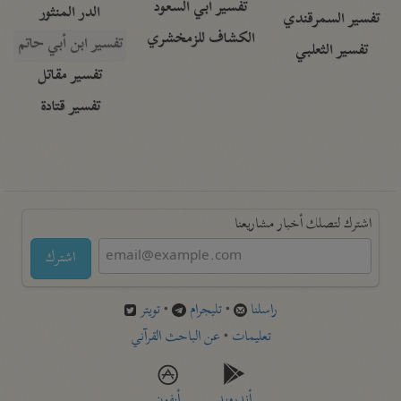
تفسير أبي السعود
الدر المنثور
تفسير السمرقندي
الكشاف للزمخشري
تفسير ابن أبي حاتم
تفسير الثعلبي
تفسير مقاتل
تفسير قتادة
اشترك لتصلك أخبار مشاريعنا
اشترك
راسلنا
•
تليجرام
•
تويتر
تعليمات
•
عن الباحث القرآني
أندرويد
أيفون