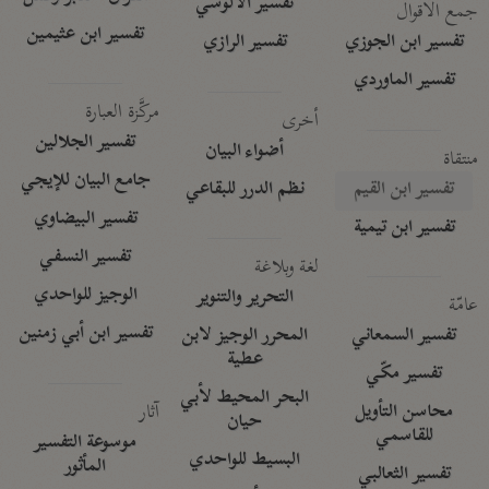
تفسير الآلوسي
جمع الأقوال
تفسير ابن عثيمين
تفسير ابن الجوزي
تفسير الرازي
تفسير الماوردي
مركَّزة العبارة
أخرى
تفسير الجلالين
أضواء البيان
منتقاة
جامع البيان للإيجي
تفسير ابن القيم
نظم الدرر للبقاعي
تفسير البيضاوي
تفسير ابن تيمية
تفسير النسفي
لغة وبلاغة
الوجيز للواحدي
التحرير والتنوير
عامّة
تفسير ابن أبي زمنين
تفسير السمعاني
المحرر الوجيز لابن
عطية
تفسير مكّي
البحر المحيط لأبي
آثار
محاسن التأويل
حيان
للقاسمي
موسوعة التفسير
البسيط للواحدي
المأثور
تفسير الثعالبي