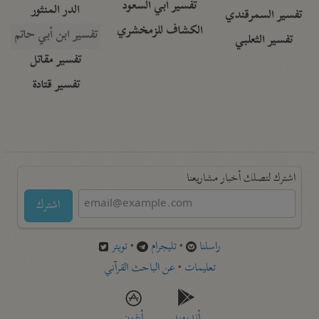
تفسير أبي السعود
الدر المنثور
تفسير السمرقندي
الكشاف للزمخشري
تفسير ابن أبي حاتم
تفسير الثعلبي
تفسير مقاتل
تفسير قتادة
اشترك لتصلك أخبار مشاريعنا
اشترك
راسلنا
•
تليجرام
•
تويتر
تعليمات
•
عن الباحث القرآني
أندرويد
أيفون