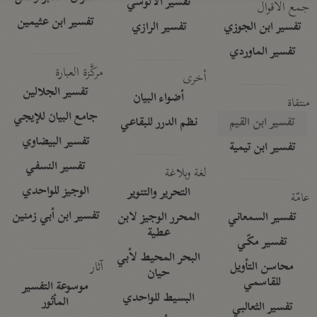
تفسير الآلوسي
جمع الأقوال
تفسير ابن عثيمين
تفسير ابن الجوزي
تفسير الرازي
تفسير الماوردي
مركَّزة العبارة
أخرى
تفسير الجلالين
أضواء البيان
منتقاة
جامع البيان للإيجي
تفسير ابن القيم
نظم الدرر للبقاعي
تفسير البيضاوي
تفسير ابن تيمية
تفسير النسفي
لغة وبلاغة
الوجيز للواحدي
التحرير والتنوير
عامّة
تفسير ابن أبي زمنين
تفسير السمعاني
المحرر الوجيز لابن
عطية
تفسير مكّي
البحر المحيط لأبي
آثار
محاسن التأويل
حيان
للقاسمي
موسوعة التفسير
البسيط للواحدي
المأثور
تفسير الثعالبي