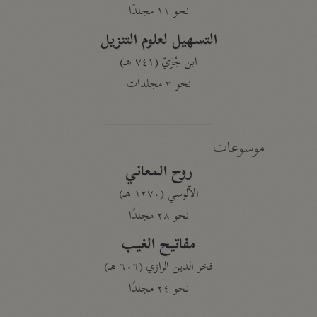
نحو ١١ مجلدًا
التسهيل لعلوم التنزيل
ابن جُزَيّ (٧٤١ هـ)
نحو ٣ مجلدات
موسوعات
روح المعاني
الآلوسي (١٢٧٠ هـ)
نحو ٢٨ مجلدًا
مفاتيح الغيب
فخر الدين الرازي (٦٠٦ هـ)
نحو ٢٤ مجلدًا