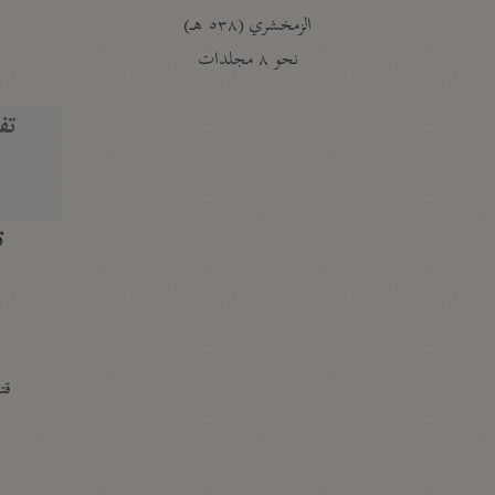
الزمخشري (٥٣٨ هـ)
ج
نحو ٨ مجلدات
تف
ت
قتا