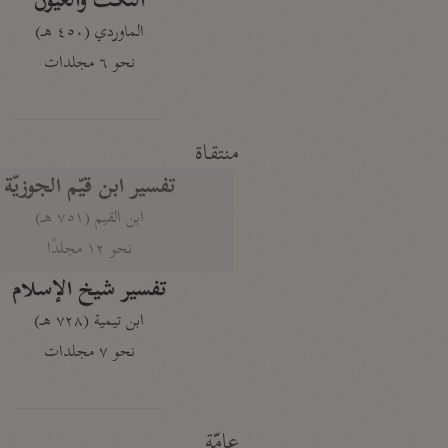
النكت والعيون
الماوردي (٤٥٠ هـ)
نحو ٦ مجلدات
منتقاة
تفسير ابن قيّم الجوزيّة
ابن القيم (٧٥١ هـ)
نحو ١٢ مجلدًا
تفسير شيخ الإسلام
ابن تيمية (٧٢٨ هـ)
نحو ٧ مجلدات
عامّة