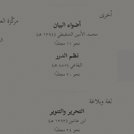
أخرى
مركَّزة الع
أضواء البيان
محمد الأمين الشنقيطي (١٣٩٤ هـ)
الم
نحو ١١ مجلدًا
نظم الدرر
البقاعي (٨٨٥ هـ)
نحو ٢٠ مجلدًا
لغة وبلاغة
التحرير والتنوير
ابن عاشور (١٣٩٣ هـ)
نحو ٢٤ مجلدًا