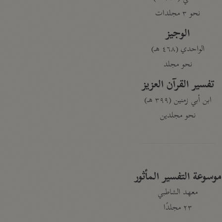
نحو ٣ مجلدات
الوجيز
الواحدي (٤٦٨ هـ)
نحو مجلد
تفسير القرآن العزيز
ابن أبي زمنين (٣٩٩ هـ)
نحو مجلدين
موسوعة التفسير المأثور
معهد الشاطبي
٢٣ مجلدًا