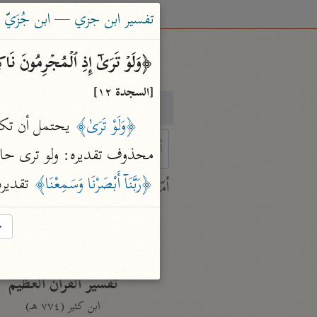
تفسير ابن جزي — ابن جُزَيّ (٧٤١ هـ
﴿وَلَوۡ تَرَىٰۤ إِذِ ٱلۡمُجۡرِمُونَ نَاك
[السجدة ١٢]
بحث
تفسير
﴿وَلَوْ تَرَىٰ﴾
محذوف تقديره: ولو ترى حال ال
 characters for results.
﴿رَبَّنَآ أَبْصَرْنَا وَسَمِعْنَا﴾
 تقديره
أمّهات
جامع البيان
→
ابن جرير الطبري (٣١٠ هـ)
نحو ٢٨ مجلدًا
تفسير القرآن العظيم
ابن كثير (٧٧٤ هـ)