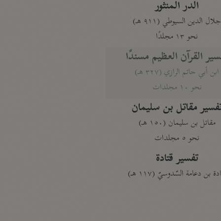
الدر المنثور
لال الدين السيوطي (٩١١ هـ)
نحو ١٣ مجلدًا
سير القرآن العظيم مسندًا
ابن أبي حاتم الرازي (٣٢٧ هـ)
نحو ١٠ مجلدات
فسير مقاتل بن سليمان
مقاتل بن سليمان (١٥٠ هـ)
نحو ٥ مجلدات
تفسير قتادة
دة بن دعامة السّدوسيّ (١١٧ هـ)