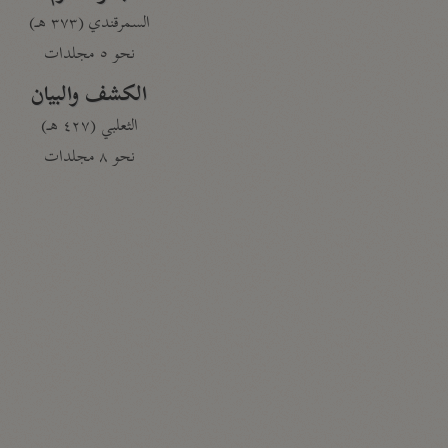
السمرقندي (٣٧٣ هـ)
نحو ٥ مجلدات
الكشف والبيان
الثعلبي (٤٢٧ هـ)
نحو ٨ مجلدات