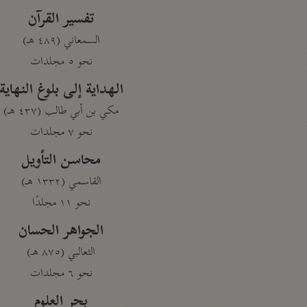
تفسير القرآن
السمعاني (٤٨٩ هـ)
نحو ٥ مجلدات
الهداية إلى بلوغ النهاية
مكي بن أبي طالب (٤٣٧ هـ)
نحو ٧ مجلدات
محاسن التأويل
القاسمي (١٣٣٢ هـ)
نحو ١١ مجلدًا
الجواهر الحسان
الثعالبي (٨٧٥ هـ)
نحو ٦ مجلدات
بحر العلوم