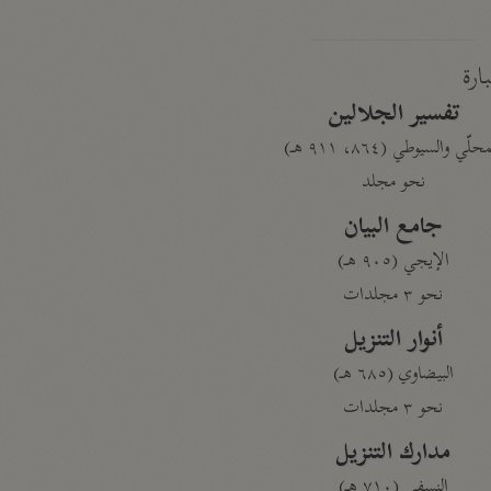
بارة
تفسير الجلالين
حلّي والسيوطي (٨٦٤، ٩١١ هـ)
نحو مجلد
جامع البيان
الإيجي (٩٠٥ هـ)
نحو ٣ مجلدات
أنوار التنزيل
البيضاوي (٦٨٥ هـ)
نحو ٣ مجلدات
مدارك التنزيل
النسفي (٧١٠ هـ)