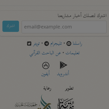
اشترك لتصلك أخبار مشاريعنا
اشترك
راسلنا
•
تليجرام
•
تويتر
تعليمات
•
عن الباحث القرآني
أندرويد
أيفون
تطوير
رعاية