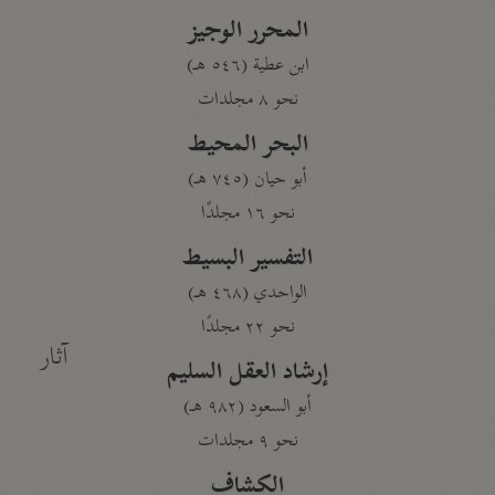
المحرر الوجيز
ابن عطية (٥٤٦ هـ)
نحو ٨ مجلدات
البحر المحيط
أبو حيان (٧٤٥ هـ)
نحو ١٦ مجلدًا
التفسير البسيط
الواحدي (٤٦٨ هـ)
نحو ٢٢ مجلدًا
آثار
إرشاد العقل السليم
أبو السعود (٩٨٢ هـ)
نحو ٩ مجلدات
الكشاف