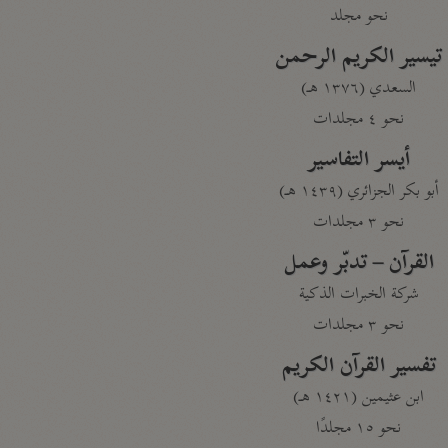
نحو مجلد
تيسير الكريم الرحمن
السعدي (١٣٧٦ هـ)
نحو ٤ مجلدات
أيسر التفاسير
أبو بكر الجزائري (١٤٣٩ هـ)
نحو ٣ مجلدات
القرآن – تدبّر وعمل
شركة الخبرات الذكية
نحو ٣ مجلدات
تفسير القرآن الكريم
ابن عثيمين (١٤٢١ هـ)
نحو ١٥ مجلدًا