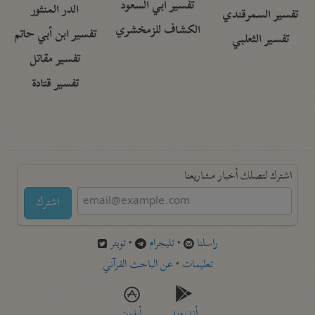
تفسير أبي السعود
الدر المنثور
تفسير السمرقندي
الكشاف للزمخشري
تفسير ابن أبي حاتم
تفسير الثعلبي
تفسير مقاتل
تفسير قتادة
اشترك لتصلك أخبار مشاريعنا
اشترك
راسلنا
•
تليجرام
•
تويتر
تعليمات
•
عن الباحث القرآني
أندرويد
أيفون