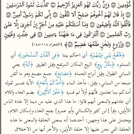
تفسير الآلوسي
جمع الأقوال
مُّؤۡمِنِینَ ۝١٣٩ وَإِنَّ رَبَّكَ لَهُوَ ٱلۡعَزِیزُ ٱلرَّحِیمُ ۝١٤٠ كَذَّبَتۡ ثَمُودُ ٱلۡمُرۡسَلِینَ 
تفسير ابن عثيمين
تفسير ابن الجوزي
تفسير الرازي
۝١٤١ إِذۡ قَالَ لَهُمۡ أَخُوهُمۡ صَـٰلِحٌ أَلَا تَتَّقُونَ ۝١٤٢ إِنِّی لَكُمۡ رَسُولٌ أَمِینࣱ ۝١٤٣ 
تفسير الماوردي
فَٱتَّقُوا۟ ٱللَّهَ وَأَطِیعُونِ ۝١٤٤ وَمَاۤ أَسۡـَٔلُكُمۡ عَلَیۡهِ مِنۡ أَجۡرٍۖ إِنۡ أَجۡرِیَ إِلَّا عَلَىٰ 
مركَّزة العبارة
أخرى
رَبِّ ٱلۡعَـٰلَمِینَ ۝١٤٥ أَتُتۡرَكُونَ فِی مَا هَـٰهُنَاۤ ءَامِنِینَ ۝١٤٦ فِی جَنَّـٰتࣲ وَعُیُونࣲ 
تفسير الجلالين
أضواء البيان
منتقاة
۝١٤٧ وَزُرُوعࣲ وَنَخۡلࣲ طَلۡعُهَا هَضِیمࣱ ۝١٤٨﴾ 
[الشعراء ١١٨-١٤٨]
جامع البيان للإيجي
تفسير ابن القيم
نظم الدرر للبقاعي
﴿فَٱفْتَحْ بَيْنِي وَبَيْنَهُمْ﴾
 أي احكم بيننا 
﴿فِي ٱلْفُلْكِ ٱلْمَشْحُونِ﴾
 أي 
تفسير البيضاوي
تفسير ابن تيمية
المملوء 
﴿بِكُلِّ رِيعٍ﴾
 الريع المكان المرتفع وقيل الطريق 
﴿آيَةً﴾
 يعني 
تفسير النسفي
لغة وبلاغة
المباني الطوال وقيل أبراج الحمام 
﴿مَصَانِعَ﴾
 جمع مصنع وهو ما أتقن 
الوجيز للواحدي
التحرير والتنوير
صنعه من المباني، وقيل: مأخذ الماء 
﴿أَمَدَّكُمْ بِأَنْعَامٍ﴾
 الآية تفسير لقوله 
عامّة
تفسير ابن أبي زمنين
تفسير السمعاني
المحرر الوجيز لابن
أمدكم بما تعلمون فأبْهَمَ أولاً ثم فسره 
﴿خُلُقُ ٱلأَوَّلِينَ﴾
 بضم الخاء واللام 
عطية
أي عادتهم والمعنى أنهم قالوا: ما هذا الذي عليه من ديننا إلا عادة الناس 
تفسير مكّي
البحر المحيط لأبي
الأولين، وقرأ [ابن كثير والكسائي وأبو عمرو] بفتح الخاء وإسكان اللام، 
آثار
محاسن التأويل
حيان
للقاسمي
ويحتمل على هذا وجهين: أحدهما أنه بمعنى الخلقة والمعنى ما هذه 
موسوعة التفسير
البسيط للواحدي
المأثور
الخلقة التي نحن عليها إلا خلقة الأولين، والآخر أنها من الاختلاق 
تفسير الثعالبي