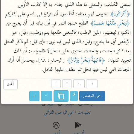
تفسير أبي السعود
الدر المنثور
بمعنى الكذب، والمعنى ما هذا الذي جئت به إلا كذب الأولين 
تفسير السمرقندي
الكشاف للزمخشري
﴿أَتُتْرَكُونَ﴾
 تخويف لهم معناه: أتطمعون أن تتركوا في النعم على كفركم 
تفسير ابن أبي حاتم
تفسير الثعلبي
﴿وَنَخْلٍ طَلْعُهَا هَضِيمٌ﴾
 الطلع عنقود التمر في أول نباته قبل أن يخرج من 
تفسير مقاتل
الكم، والهضيم: اللين الرطب، فالمعنى طلعها يتم ويرطب، وقيل: هو 
تفسير قتادة
الرَّخْص أول ما يخرج، وقيل: الذي ليس فيه نوى، فإن قيل: لم ذكر النخل 
بعد ذكر الجنات، والجنات تحتوي على النخل؟ فالجواب: أن ذلك 
تجريد كقوله: 
﴿فَاكِهَةٌ وَنَخْلٌ وَرُمَّانٌ﴾
 [الرحمٰن: ٦٨]، ويحتمل أنه أراد 
الجنات التي ليس فيها نخل ثم عطف عليها النخل.
اشترك لتصلك أخبار مشاريعنا
→
←
↑
↓
أغلق
اشترك
حول المصدر
ا+
ا-
راسلنا
•
تليجرام
•
تويتر
تعليمات
•
عن الباحث القرآني
أندرويد
أيفون