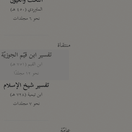
النكت والعيون
الماوردي (٤٥٠ هـ)
نحو ٦ مجلدات
منتقاة
تفسير ابن قيّم الجوزيّة
ابن القيم (٧٥١ هـ)
نحو ١٢ مجلدًا
تفسير شيخ الإسلام
ابن تيمية (٧٢٨ هـ)
نحو ٧ مجلدات
عامّة