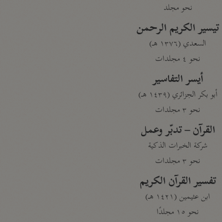
نحو مجلد
تيسير الكريم الرحمن
السعدي (١٣٧٦ هـ)
نحو ٤ مجلدات
أيسر التفاسير
أبو بكر الجزائري (١٤٣٩ هـ)
نحو ٣ مجلدات
القرآن – تدبّر وعمل
شركة الخبرات الذكية
نحو ٣ مجلدات
تفسير القرآن الكريم
ابن عثيمين (١٤٢١ هـ)
نحو ١٥ مجلدًا