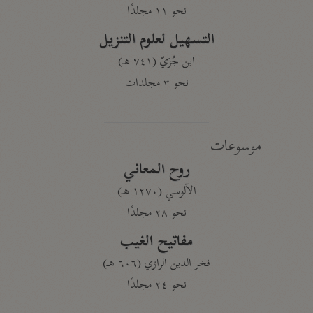
نحو ١١ مجلدًا
التسهيل لعلوم التنزيل
ابن جُزَيّ (٧٤١ هـ)
نحو ٣ مجلدات
موسوعات
روح المعاني
الآلوسي (١٢٧٠ هـ)
نحو ٢٨ مجلدًا
مفاتيح الغيب
فخر الدين الرازي (٦٠٦ هـ)
نحو ٢٤ مجلدًا