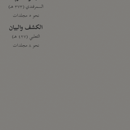
السمرقندي (٣٧٣ هـ)
نحو ٥ مجلدات
الكشف والبيان
الثعلبي (٤٢٧ هـ)
نحو ٨ مجلدات