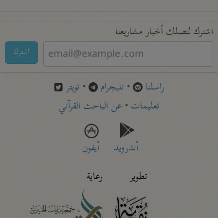
اشترك لتصلك أخبار مشاريعنا
اشترك
راسلنا
•
تليجرام
•
تويتر
تعليمات
•
عن الباحث القرآني
أندرويد
أيفون
تطوير
رعاية