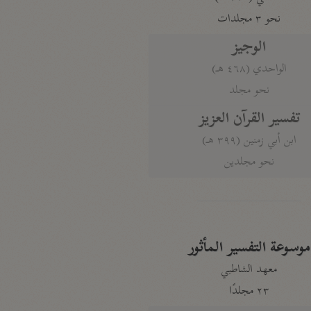
نحو ٣ مجلدات
الوجيز
الواحدي (٤٦٨ هـ)
نحو مجلد
تفسير القرآن العزيز
ابن أبي زمنين (٣٩٩ هـ)
نحو مجلدين
موسوعة التفسير المأثور
معهد الشاطبي
٢٣ مجلدًا