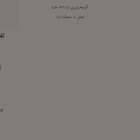
الزمخشري (٥٣٨ هـ)
ج
نحو ٨ مجلدات
تف
ت
قتا