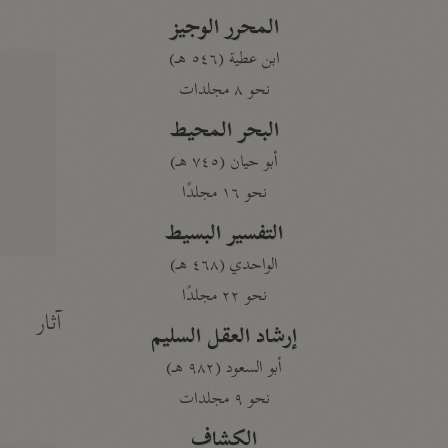
المحرر الوجيز
ابن عطية (٥٤٦ هـ)
نحو ٨ مجلدات
البحر المحيط
أبو حيان (٧٤٥ هـ)
نحو ١٦ مجلدًا
التفسير البسيط
الواحدي (٤٦٨ هـ)
نحو ٢٢ مجلدًا
آثار
إرشاد العقل السليم
أبو السعود (٩٨٢ هـ)
نحو ٩ مجلدات
الكشاف