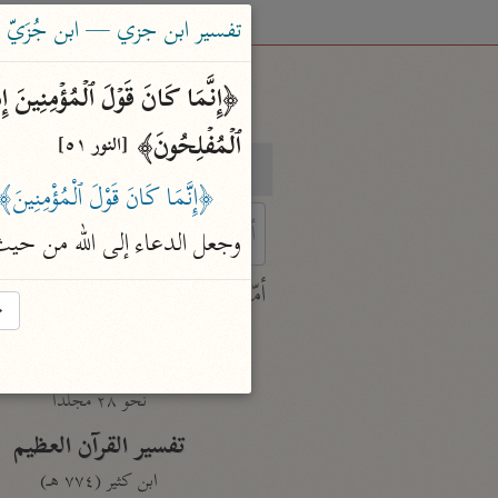
تفسير ابن جزي — ابن جُزَيّ (٧٤١ هـ
ٱلۡمُفۡلِحُونَ﴾ 
[النور ٥١]
بحث
تفسير
﴿إِنَّمَا كَانَ قَوْلَ ٱلْمُؤْمِنِينَ
وجعل الدعاء إلى الله من حي
 characters for results.
أمّهات
→
جامع البيان
ابن جرير الطبري (٣١٠ هـ)
نحو ٢٨ مجلدًا
تفسير القرآن العظيم
ابن كثير (٧٧٤ هـ)