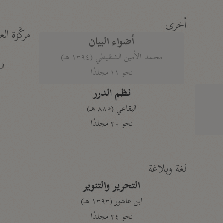
أخرى
مركَّزة الع
أضواء البيان
محمد الأمين الشنقيطي (١٣٩٤ هـ)
الم
نحو ١١ مجلدًا
نظم الدرر
البقاعي (٨٨٥ هـ)
نحو ٢٠ مجلدًا
لغة وبلاغة
التحرير والتنوير
ابن عاشور (١٣٩٣ هـ)
نحو ٢٤ مجلدًا