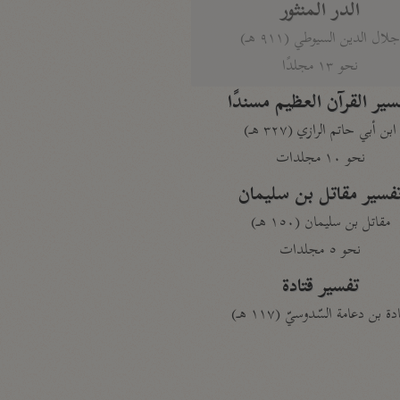
الدر المنثور
لال الدين السيوطي (٩١١ هـ)
نحو ١٣ مجلدًا
سير القرآن العظيم مسندًا
ابن أبي حاتم الرازي (٣٢٧ هـ)
نحو ١٠ مجلدات
فسير مقاتل بن سليمان
مقاتل بن سليمان (١٥٠ هـ)
نحو ٥ مجلدات
تفسير قتادة
دة بن دعامة السّدوسيّ (١١٧ هـ)