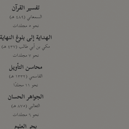
تفسير القرآن
السمعاني (٤٨٩ هـ)
نحو ٥ مجلدات
الهداية إلى بلوغ النهاية
مكي بن أبي طالب (٤٣٧ هـ)
نحو ٧ مجلدات
محاسن التأويل
القاسمي (١٣٣٢ هـ)
نحو ١١ مجلدًا
الجواهر الحسان
الثعالبي (٨٧٥ هـ)
نحو ٦ مجلدات
بحر العلوم