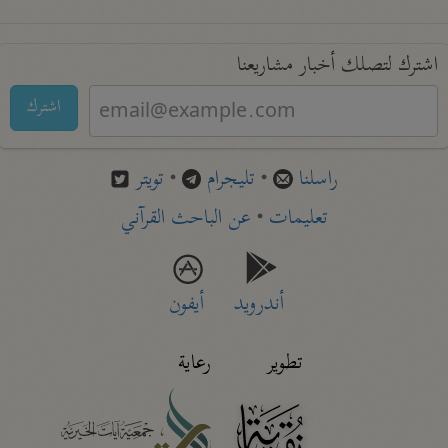
اشترك لتصلك أخبار مشاريعنا
اشترك
راسلنا
•
تليجرام
•
تويتر
تعليمات
•
عن الباحث القرآني
أندرويد
أيفون
تطوير
رعاية