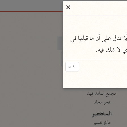
✕
 هذه الآية تدل على أن ما قبلها في 
معاجم
لذي لا شك فيه.
أغلق
Ty
الميسر
char
مجمع الملك فهد
نحو مجلد
for 
المختصر
مركز تفسير