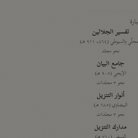
بارة
تفسير الجلالين
حلّي والسيوطي (٨٦٤، ٩١١ هـ)
نحو مجلد
جامع البيان
الإيجي (٩٠٥ هـ)
نحو ٣ مجلدات
أنوار التنزيل
البيضاوي (٦٨٥ هـ)
نحو ٣ مجلدات
مدارك التنزيل
النسفي (٧١٠ هـ)