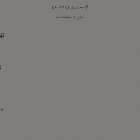
الزمخشري (٥٣٨ هـ)
ج
نحو ٨ مجلدات
تف
ت
قتا