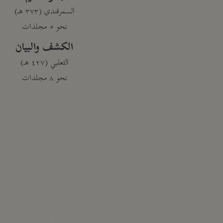
السمرقندي (٣٧٣ هـ)
نحو ٥ مجلدات
الكشف والبيان
الثعلبي (٤٢٧ هـ)
نحو ٨ مجلدات