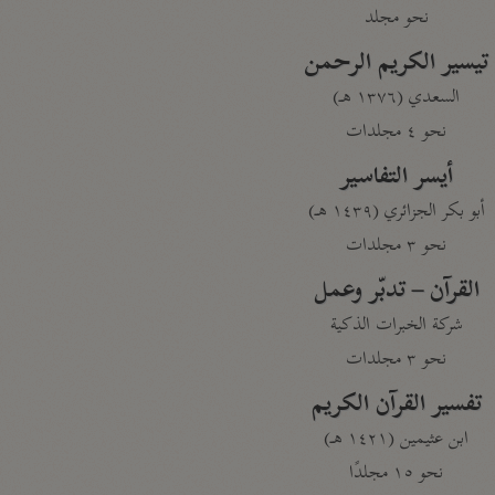
نحو مجلد
تيسير الكريم الرحمن
السعدي (١٣٧٦ هـ)
نحو ٤ مجلدات
أيسر التفاسير
أبو بكر الجزائري (١٤٣٩ هـ)
نحو ٣ مجلدات
القرآن – تدبّر وعمل
شركة الخبرات الذكية
نحو ٣ مجلدات
تفسير القرآن الكريم
ابن عثيمين (١٤٢١ هـ)
نحو ١٥ مجلدًا