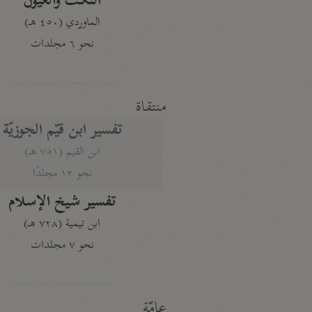
النكت والعيون
الماوردي (٤٥٠ هـ)
نحو ٦ مجلدات
منتقاة
تفسير ابن قيّم الجوزيّة
ابن القيم (٧٥١ هـ)
نحو ١٢ مجلدًا
تفسير شيخ الإسلام
ابن تيمية (٧٢٨ هـ)
نحو ٧ مجلدات
عامّة