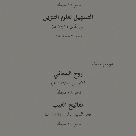
نحو ١١ مجلدًا
التسهيل لعلوم التنزيل
ابن جُزَيّ (٧٤١ هـ)
نحو ٣ مجلدات
موسوعات
روح المعاني
الآلوسي (١٢٧٠ هـ)
نحو ٢٨ مجلدًا
مفاتيح الغيب
فخر الدين الرازي (٦٠٦ هـ)
نحو ٢٤ مجلدًا