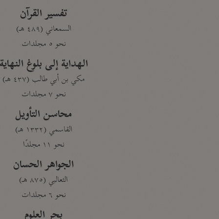
تفسير القرآن
السمعاني (٤٨٩ هـ)
نحو ٥ مجلدات
الهداية إلى بلوغ النهاية
مكي بن أبي طالب (٤٣٧ هـ)
نحو ٧ مجلدات
محاسن التأويل
القاسمي (١٣٣٢ هـ)
نحو ١١ مجلدًا
الجواهر الحسان
الثعالبي (٨٧٥ هـ)
نحو ٦ مجلدات
بحر العلوم