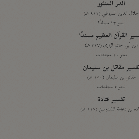
الدر المنثور
لال الدين السيوطي (٩١١ هـ)
نحو ١٣ مجلدًا
سير القرآن العظيم مسندًا
ابن أبي حاتم الرازي (٣٢٧ هـ)
نحو ١٠ مجلدات
فسير مقاتل بن سليمان
مقاتل بن سليمان (١٥٠ هـ)
نحو ٥ مجلدات
تفسير قتادة
دة بن دعامة السّدوسيّ (١١٧ هـ)