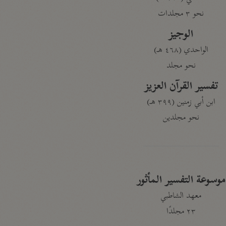
نحو ٣ مجلدات
الوجيز
الواحدي (٤٦٨ هـ)
نحو مجلد
تفسير القرآن العزيز
ابن أبي زمنين (٣٩٩ هـ)
نحو مجلدين
موسوعة التفسير المأثور
معهد الشاطبي
٢٣ مجلدًا