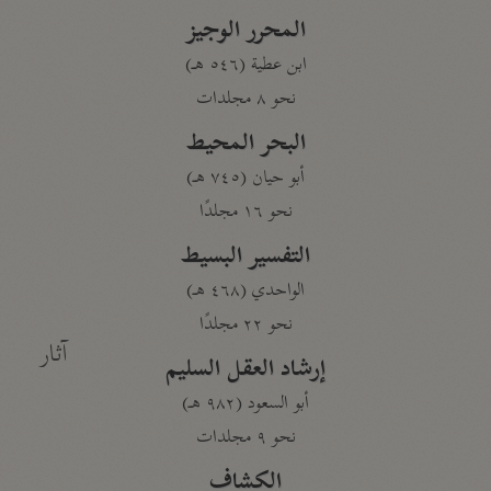
المحرر الوجيز
ابن عطية (٥٤٦ هـ)
نحو ٨ مجلدات
البحر المحيط
أبو حيان (٧٤٥ هـ)
نحو ١٦ مجلدًا
التفسير البسيط
الواحدي (٤٦٨ هـ)
نحو ٢٢ مجلدًا
آثار
إرشاد العقل السليم
أبو السعود (٩٨٢ هـ)
نحو ٩ مجلدات
الكشاف