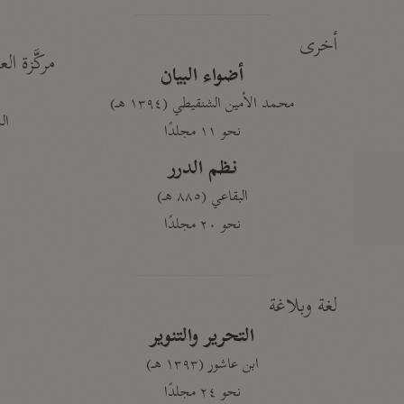
أخرى
مركَّزة الع
أضواء البيان
محمد الأمين الشنقيطي (١٣٩٤ هـ)
الم
نحو ١١ مجلدًا
نظم الدرر
البقاعي (٨٨٥ هـ)
نحو ٢٠ مجلدًا
لغة وبلاغة
التحرير والتنوير
ابن عاشور (١٣٩٣ هـ)
نحو ٢٤ مجلدًا