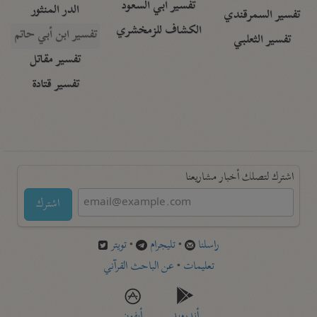
تفسير أبي السعود
الدر المنثور
تفسير السمرقندي
الكشاف للزمخشري
تفسير ابن أبي حاتم
تفسير الثعلبي
تفسير مقاتل
تفسير قتادة
اشترك لتصلك أخبار مشاريعنا
اشترك
راسلنا
•
تليجرام
•
تويتر
تعليمات
•
عن الباحث القرآني
أندرويد
أيفون