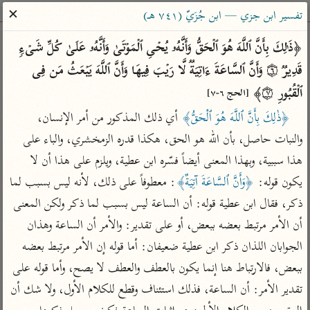
ساهم معنا في نشر القرآن والعلم الشرعي
✕
تفسير ابن جزي — ابن جُزَيّ (٧٤١ هـ)
الباحث القرآني
﴿ذَ ٰ⁠لِكَ بِأَنَّ ٱللَّهَ هُوَ ٱلۡحَقُّ وَأَنَّهُۥ یُحۡیِ ٱلۡمَوۡتَىٰ وَأَنَّهُۥ عَلَىٰ كُلِّ شَیۡءࣲ 
قَدِیرࣱ ۝٦ وَأَنَّ ٱلسَّاعَةَ ءَاتِیَةࣱ لَّا رَیۡبَ فِیهَا وَأَنَّ ٱللَّهَ یَبۡعَثُ مَن فِی 
بحث
تفسير
علوم
مصاحف
معاجم
ٱلۡقُبُورِ ۝٧﴾ 
[الحج ٦-٧]
﴿ذٰلِكَ بِأَنَّ ٱللَّهَ هُوَ ٱلْحَقُّ﴾
 أي ذلك المذكور من أمر الإنسان، 
والنبات حاصل، بأن الله هو الحق، هكذا قدره الزمخشري، والباء على 
Type 2 or more characters for results.
هذا سببية، وبهذا المعنى أيضاً فسّره ابن عطية، ويلزم على هذا أن لا 
Type 1 or more
أمّهات
عامّة
معاصرة
يكون قوله: 
﴿وَأَنَّ ٱلسَّاعَةَ آتِيَةٌ﴾
: معطوفاً على ذلك، لأنه ليس بسبب لما 
characters for results.
تفسير الطبري
فتح البيان للقنوجي
الميسر
ذكر، فقال ابن عطية قوله: أن الساعة ليس بسبب لما ذكر ولكن المعنى 
تفسير ابن كثير
فتح القدير للشوكاني
المختصر في
أن الأمر مرتبط بعضه ببعض، أو على تقدير: والأمر أن الساعة وهذان 
التفسير
تفسير القرطبي
تفسير ابن جزي
الجوابان اللذان ذكر ابن عطية ضعيفان: أما قوله إن الأمر مرتبط بعضه 
تفسير السعدي
ببعض، فالارتباط هنا إنما يكون بالعطف والعطف لا يصح، وأما قوله على 
تفسير البغوي
أيسر التفاسير
تقدير الأمر: أن الساعة، فذلك استئناف وقطع للكلام الأول، ولا شك أن 
موسوعات
القرآن – تدبر وعمل