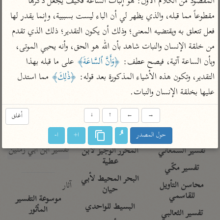
المقصود من الكلام الأول: هو إثبات الساعة فكيف يجعل ذكرها 
تفسير الآلوسي
جمع الأقوال
تفسير ابن عثيمين
مقطوعاً مما قبله، والذي يظهر لي أن الباء ليست بسببية، وإنما يقدر لها 
تفسير ابن الجوزي
تفسير الرازي
فعل تتعلق به ويقتضيه المعنى؛ وذلك أن يكون التقدير؛ ذلك الذي تقدم 
تفسير الماوردي
من خلقة الإنسان والنبات شاهد بأن الله هو الحق، وأنه يحيي الموتى، 
مركَّزة العبارة
أخرى
وبأن الساعة آتية، فيصح عطف: 
﴿وَأَنَّ ٱلسَّاعَةَ﴾
 على ما قبله بهذا 
تفسير الجلالين
أضواء البيان
منتقاة
التقدير، وتكون هذه الأشياء المذكورة بعد قوله: 
﴿ذٰلِكَ﴾
 مما استدل 
جامع البيان للإيجي
تفسير ابن القيم
نظم الدرر للبقاعي
عليها بخلقة الإنسان والنبات.
تفسير البيضاوي
تفسير ابن تيمية
تفسير النسفي
→
←
↑
↓
أغلق
لغة وبلاغة
الوجيز للواحدي
التحرير والتنوير
حول المصدر
ا+
ا-
عامّة
تفسير ابن أبي زمنين
تفسير السمعاني
المحرر الوجيز لابن
عطية
تفسير مكّي
البحر المحيط لأبي
آثار
محاسن التأويل
حيان
للقاسمي
موسوعة التفسير
البسيط للواحدي
المأثور
تفسير الثعالبي