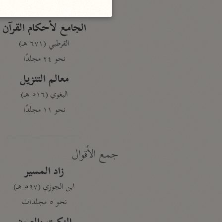
نحو ١٩ مجلدًا
الجامع لأحكام القرآن
القرطبي (٦٧١ هـ)
نحو ٢٤ مجلدًا
معالم التنزيل
البغوي (٥١٦ هـ)
نحو ١١ مجلدًا
جمع الأقوال
زاد المسير
ابن الجوزي (٥٩٧ هـ)
نحو ٥ مجلدات