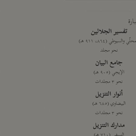
بارة
تفسير الجلالين
حلّي والسيوطي (٨٦٤، ٩١١ هـ)
نحو مجلد
جامع البيان
الإيجي (٩٠٥ هـ)
نحو ٣ مجلدات
أنوار التنزيل
البيضاوي (٦٨٥ هـ)
نحو ٣ مجلدات
مدارك التنزيل
النسفي (٧١٠ هـ)