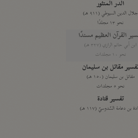
الدر المنثور
لال الدين السيوطي (٩١١ هـ)
نحو ١٣ مجلدًا
سير القرآن العظيم مسندًا
ابن أبي حاتم الرازي (٣٢٧ هـ)
نحو ١٠ مجلدات
فسير مقاتل بن سليمان
مقاتل بن سليمان (١٥٠ هـ)
نحو ٥ مجلدات
تفسير قتادة
دة بن دعامة السّدوسيّ (١١٧ هـ)