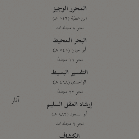
المحرر الوجيز
ابن عطية (٥٤٦ هـ)
نحو ٨ مجلدات
البحر المحيط
أبو حيان (٧٤٥ هـ)
نحو ١٦ مجلدًا
التفسير البسيط
الواحدي (٤٦٨ هـ)
نحو ٢٢ مجلدًا
آثار
إرشاد العقل السليم
أبو السعود (٩٨٢ هـ)
نحو ٩ مجلدات
الكشاف