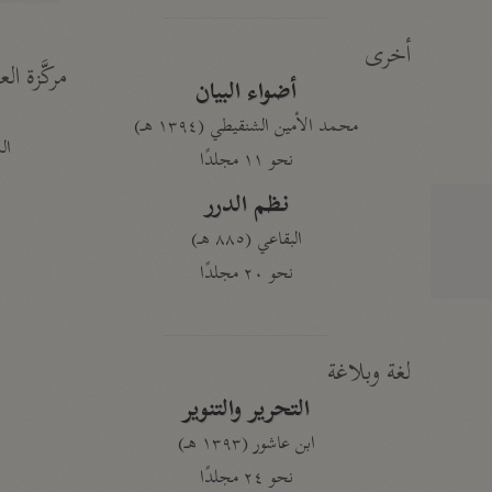
أخرى
مركَّزة الع
أضواء البيان
محمد الأمين الشنقيطي (١٣٩٤ هـ)
الم
نحو ١١ مجلدًا
نظم الدرر
البقاعي (٨٨٥ هـ)
نحو ٢٠ مجلدًا
لغة وبلاغة
التحرير والتنوير
ابن عاشور (١٣٩٣ هـ)
نحو ٢٤ مجلدًا