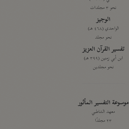
نحو ٣ مجلدات
الوجيز
الواحدي (٤٦٨ هـ)
نحو مجلد
تفسير القرآن العزيز
ابن أبي زمنين (٣٩٩ هـ)
نحو مجلدين
موسوعة التفسير المأثور
معهد الشاطبي
٢٣ مجلدًا