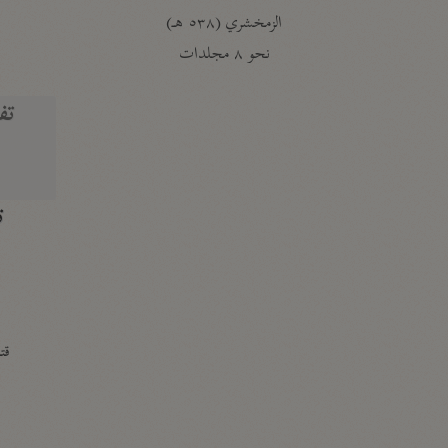
الزمخشري (٥٣٨ هـ)
ج
نحو ٨ مجلدات
تف
ت
قتا