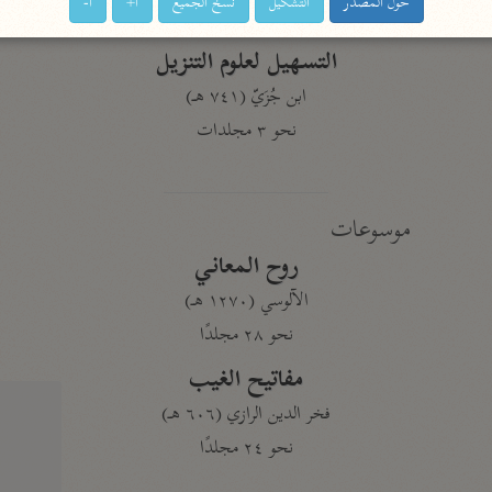
حول المصدر
التشكيل
نسخ الجميع
ا+
ا-
نحو ١١ مجلدًا
التسهيل لعلوم التنزيل
ابن جُزَيّ (٧٤١ هـ)
نحو ٣ مجلدات
موسوعات
روح المعاني
الآلوسي (١٢٧٠ هـ)
نحو ٢٨ مجلدًا
مفاتيح الغيب
فخر الدين الرازي (٦٠٦ هـ)
نحو ٢٤ مجلدًا