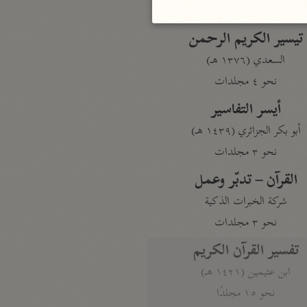
نحو مجلد
تيسير الكريم الرحمن
السعدي (١٣٧٦ هـ)
نحو ٤ مجلدات
أيسر التفاسير
أبو بكر الجزائري (١٤٣٩ هـ)
نحو ٣ مجلدات
القرآن – تدبّر وعمل
شركة الخبرات الذكية
نحو ٣ مجلدات
تفسير القرآن الكريم
ابن عثيمين (١٤٢١ هـ)
نحو ١٥ مجلدًا