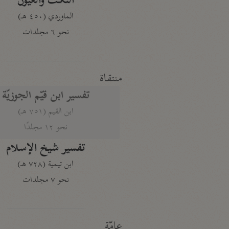
النكت والعيون
الماوردي (٤٥٠ هـ)
نحو ٦ مجلدات
منتقاة
تفسير ابن قيّم الجوزيّة
ابن القيم (٧٥١ هـ)
نحو ١٢ مجلدًا
تفسير شيخ الإسلام
ابن تيمية (٧٢٨ هـ)
نحو ٧ مجلدات
عامّة