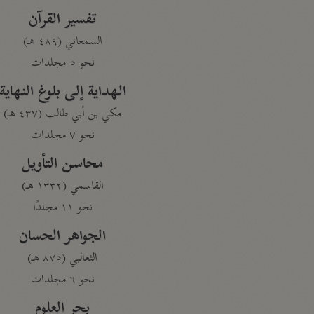
تفسير القرآن
السمعاني (٤٨٩ هـ)
نحو ٥ مجلدات
الهداية إلى بلوغ النهاية
مكي بن أبي طالب (٤٣٧ هـ)
نحو ٧ مجلدات
محاسن التأويل
القاسمي (١٣٣٢ هـ)
نحو ١١ مجلدًا
الجواهر الحسان
الثعالبي (٨٧٥ هـ)
نحو ٦ مجلدات
بحر العلوم