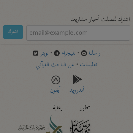
اشترك لتصلك أخبار مشاريعنا
اشترك
راسلنا
•
تليجرام
•
تويتر
تعليمات
•
عن الباحث القرآني
أندرويد
أيفون
تطوير
رعاية