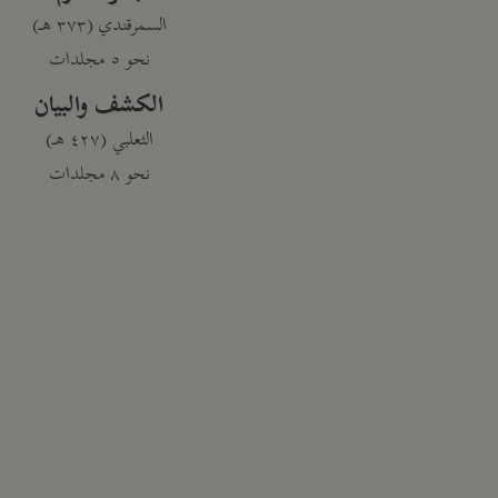
السمرقندي (٣٧٣ هـ)
نحو ٥ مجلدات
الكشف والبيان
الثعلبي (٤٢٧ هـ)
نحو ٨ مجلدات