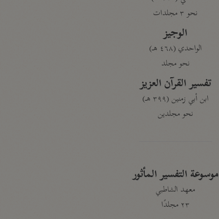
نحو ٣ مجلدات
الوجيز
الواحدي (٤٦٨ هـ)
نحو مجلد
تفسير القرآن العزيز
ابن أبي زمنين (٣٩٩ هـ)
نحو مجلدين
موسوعة التفسير المأثور
معهد الشاطبي
٢٣ مجلدًا