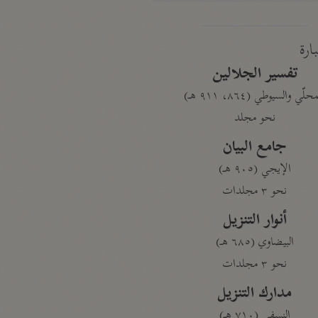
بارة
تفسير الجلالين
حلّي والسيوطي (٨٦٤، ٩١١ هـ)
نحو مجلد
جامع البيان
الإيجي (٩٠٥ هـ)
نحو ٣ مجلدات
أنوار التنزيل
البيضاوي (٦٨٥ هـ)
نحو ٣ مجلدات
مدارك التنزيل
النسفي (٧١٠ هـ)