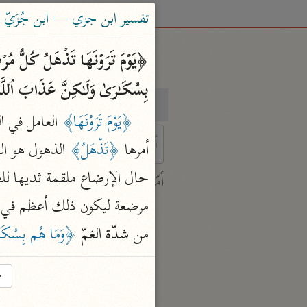
تفسير ابن جزي — ابن جُزَيّ (٧٤١ هـ
بِسُكَـٰرَىٰ وَلَـٰكِنَّ عَذَابَ ٱلل
بحث
تفسير
﴿يَوْمَ تَرَوْنَهَا﴾
أمرها 
﴿تَذْهَلُ﴾
 الذهول هو ا
 characters for results.
أمّهات
جامع البيان
مرضعة ليكون ذلك أعظم في ال
ابن جرير الطبري (٣١٠ هـ)
من شدّة الغمّ 
﴿وَمَا هُم بِسُكَ
نحو ٢٨ مجلدًا
تفسير القرآن العظيم
→
ابن كثير (٧٧٤ هـ)