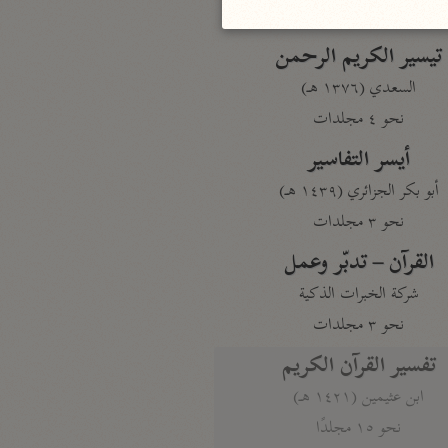
نحو مجلد
تيسير الكريم الرحمن
السعدي (١٣٧٦ هـ)
نحو ٤ مجلدات
أيسر التفاسير
أبو بكر الجزائري (١٤٣٩ هـ)
نحو ٣ مجلدات
القرآن – تدبّر وعمل
شركة الخبرات الذكية
نحو ٣ مجلدات
تفسير القرآن الكريم
ابن عثيمين (١٤٢١ هـ)
نحو ١٥ مجلدًا