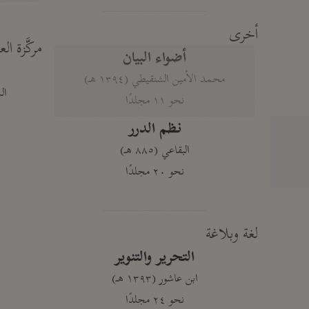
أخرى
مركَّزة الع
أضواء البيان
محمد الأمين الشنقيطي (١٣٩٤ هـ)
الم
نحو ١١ مجلدًا
نظم الدرر
البقاعي (٨٨٥ هـ)
نحو ٢٠ مجلدًا
لغة وبلاغة
التحرير والتنوير
ابن عاشور (١٣٩٣ هـ)
نحو ٢٤ مجلدًا