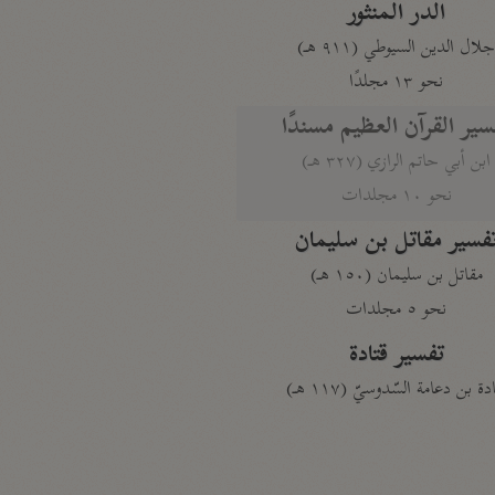
الدر المنثور
لال الدين السيوطي (٩١١ هـ)
نحو ١٣ مجلدًا
سير القرآن العظيم مسندًا
ابن أبي حاتم الرازي (٣٢٧ هـ)
نحو ١٠ مجلدات
فسير مقاتل بن سليمان
مقاتل بن سليمان (١٥٠ هـ)
نحو ٥ مجلدات
تفسير قتادة
دة بن دعامة السّدوسيّ (١١٧ هـ)