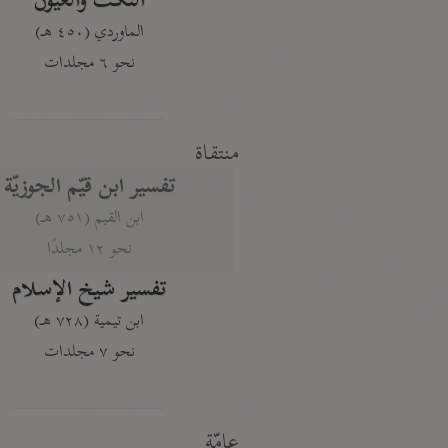
النكت والعيون
الماوردي (٤٥٠ هـ)
نحو ٦ مجلدات
منتقاة
تفسير ابن قيّم الجوزيّة
ابن القيم (٧٥١ هـ)
نحو ١٢ مجلدًا
تفسير شيخ الإسلام
ابن تيمية (٧٢٨ هـ)
نحو ٧ مجلدات
عامّة