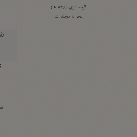
الزمخشري (٥٣٨ هـ)
ج
نحو ٨ مجلدات
تف
ت
قتا