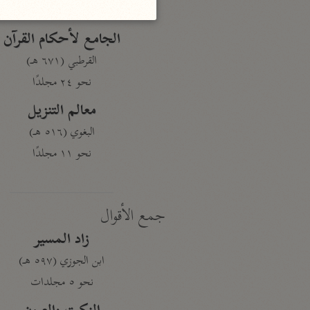
نحو ١٩ مجلدًا
الجامع لأحكام القرآن
القرطبي (٦٧١ هـ)
نحو ٢٤ مجلدًا
معالم التنزيل
البغوي (٥١٦ هـ)
نحو ١١ مجلدًا
جمع الأقوال
زاد المسير
ابن الجوزي (٥٩٧ هـ)
نحو ٥ مجلدات