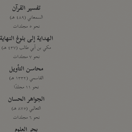
تفسير القرآن
السمعاني (٤٨٩ هـ)
نحو ٥ مجلدات
الهداية إلى بلوغ النهاية
مكي بن أبي طالب (٤٣٧ هـ)
نحو ٧ مجلدات
محاسن التأويل
القاسمي (١٣٣٢ هـ)
نحو ١١ مجلدًا
الجواهر الحسان
الثعالبي (٨٧٥ هـ)
نحو ٦ مجلدات
بحر العلوم