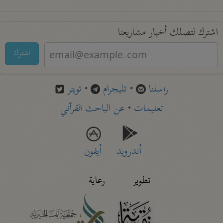
اشترك لتصلك أخبار مشاريعنا
اشترك
راسلنا
•
تليجرام
•
تويتر
تعليمات
•
عن الباحث القرآني
أندرويد
أيفون
تطوير
رعاية