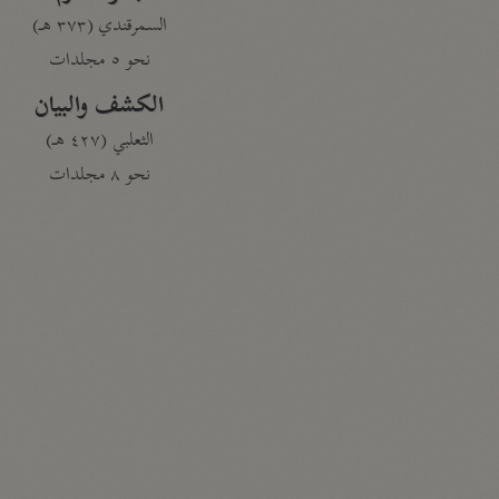
السمرقندي (٣٧٣ هـ)
نحو ٥ مجلدات
الكشف والبيان
الثعلبي (٤٢٧ هـ)
نحو ٨ مجلدات