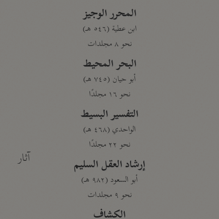
المحرر الوجيز
ابن عطية (٥٤٦ هـ)
نحو ٨ مجلدات
البحر المحيط
أبو حيان (٧٤٥ هـ)
نحو ١٦ مجلدًا
التفسير البسيط
الواحدي (٤٦٨ هـ)
نحو ٢٢ مجلدًا
آثار
إرشاد العقل السليم
أبو السعود (٩٨٢ هـ)
نحو ٩ مجلدات
الكشاف