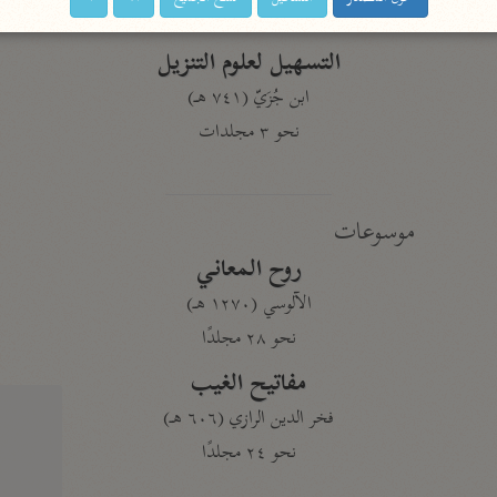
نحو ١١ مجلدًا
التسهيل لعلوم التنزيل
ابن جُزَيّ (٧٤١ هـ)
نحو ٣ مجلدات
موسوعات
روح المعاني
الآلوسي (١٢٧٠ هـ)
نحو ٢٨ مجلدًا
مفاتيح الغيب
فخر الدين الرازي (٦٠٦ هـ)
نحو ٢٤ مجلدًا