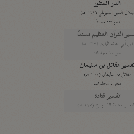
الدر المنثور
لال الدين السيوطي (٩١١ هـ)
نحو ١٣ مجلدًا
سير القرآن العظيم مسندًا
ابن أبي حاتم الرازي (٣٢٧ هـ)
نحو ١٠ مجلدات
فسير مقاتل بن سليمان
مقاتل بن سليمان (١٥٠ هـ)
نحو ٥ مجلدات
تفسير قتادة
دة بن دعامة السّدوسيّ (١١٧ هـ)