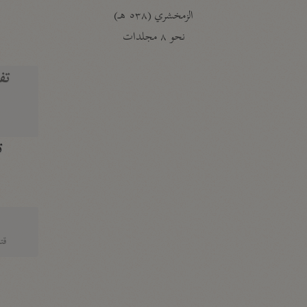
الزمخشري (٥٣٨ هـ)
ج
نحو ٨ مجلدات
تف
ت
قتا