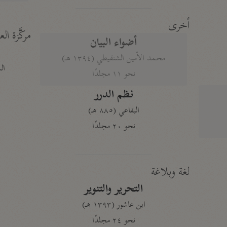
أخرى
مركَّزة الع
أضواء البيان
محمد الأمين الشنقيطي (١٣٩٤ هـ)
الم
نحو ١١ مجلدًا
نظم الدرر
البقاعي (٨٨٥ هـ)
نحو ٢٠ مجلدًا
لغة وبلاغة
التحرير والتنوير
ابن عاشور (١٣٩٣ هـ)
نحو ٢٤ مجلدًا