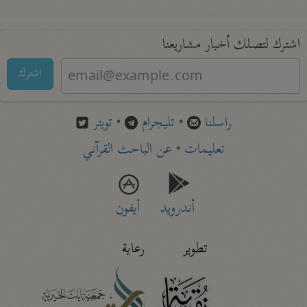
اشترك لتصلك أخبار مشاريعنا
اشترك
راسلنا
•
تليجرام
•
تويتر
تعليمات
•
عن الباحث القرآني
أندرويد
أيفون
تطوير
رعاية