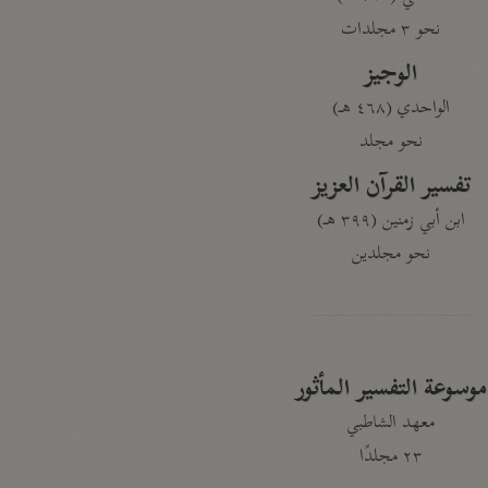
نحو ٣ مجلدات
الوجيز
الواحدي (٤٦٨ هـ)
نحو مجلد
تفسير القرآن العزيز
ابن أبي زمنين (٣٩٩ هـ)
نحو مجلدين
موسوعة التفسير المأثور
معهد الشاطبي
٢٣ مجلدًا