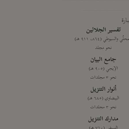
بارة
تفسير الجلالين
حلّي والسيوطي (٨٦٤، ٩١١ هـ)
نحو مجلد
جامع البيان
الإيجي (٩٠٥ هـ)
نحو ٣ مجلدات
أنوار التنزيل
البيضاوي (٦٨٥ هـ)
نحو ٣ مجلدات
مدارك التنزيل
النسفي (٧١٠ هـ)