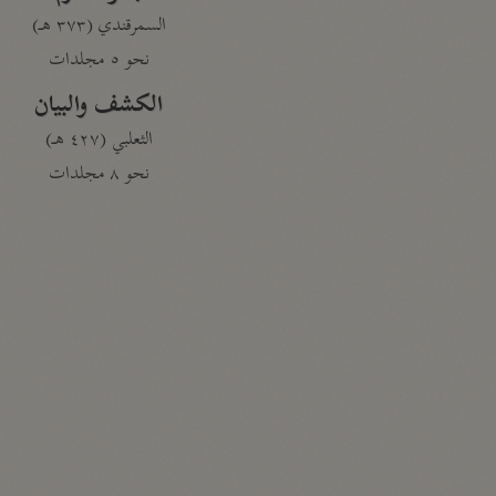
السمرقندي (٣٧٣ هـ)
نحو ٥ مجلدات
الكشف والبيان
الثعلبي (٤٢٧ هـ)
نحو ٨ مجلدات