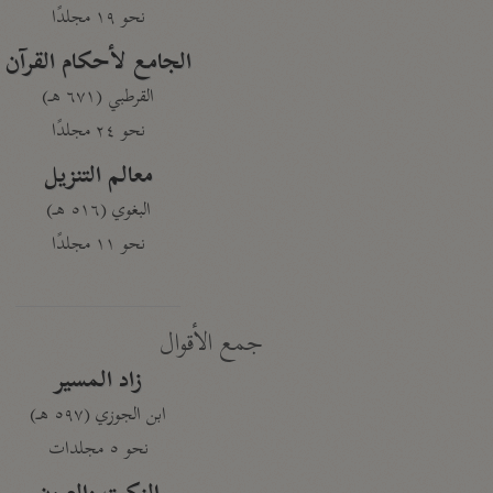
نحو ١٩ مجلدًا
الجامع لأحكام القرآن
القرطبي (٦٧١ هـ)
نحو ٢٤ مجلدًا
معالم التنزيل
البغوي (٥١٦ هـ)
نحو ١١ مجلدًا
جمع الأقوال
زاد المسير
ابن الجوزي (٥٩٧ هـ)
نحو ٥ مجلدات