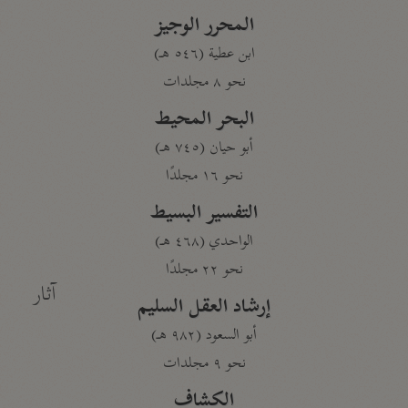
المحرر الوجيز
ابن عطية (٥٤٦ هـ)
نحو ٨ مجلدات
البحر المحيط
أبو حيان (٧٤٥ هـ)
نحو ١٦ مجلدًا
التفسير البسيط
الواحدي (٤٦٨ هـ)
نحو ٢٢ مجلدًا
آثار
إرشاد العقل السليم
أبو السعود (٩٨٢ هـ)
نحو ٩ مجلدات
الكشاف