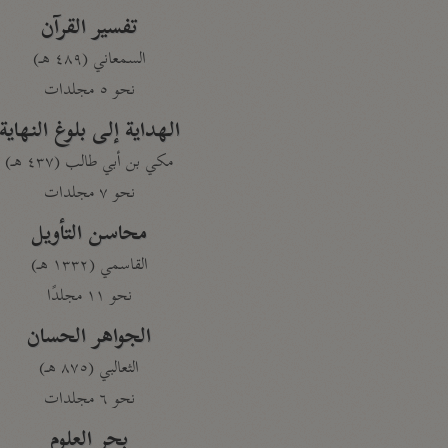
تفسير القرآن
السمعاني (٤٨٩ هـ)
نحو ٥ مجلدات
الهداية إلى بلوغ النهاية
مكي بن أبي طالب (٤٣٧ هـ)
نحو ٧ مجلدات
محاسن التأويل
القاسمي (١٣٣٢ هـ)
نحو ١١ مجلدًا
الجواهر الحسان
الثعالبي (٨٧٥ هـ)
نحو ٦ مجلدات
بحر العلوم