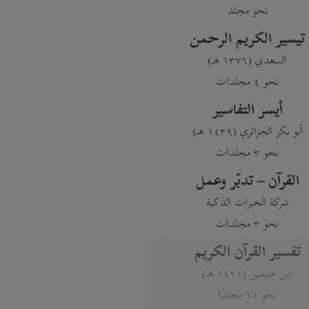
نحو مجلد
تيسير الكريم الرحمن
السعدي (١٣٧٦ هـ)
نحو ٤ مجلدات
أيسر التفاسير
أبو بكر الجزائري (١٤٣٩ هـ)
نحو ٣ مجلدات
القرآن – تدبّر وعمل
شركة الخبرات الذكية
نحو ٣ مجلدات
تفسير القرآن الكريم
ابن عثيمين (١٤٢١ هـ)
نحو ١٥ مجلدًا