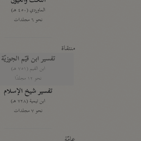
النكت والعيون
الماوردي (٤٥٠ هـ)
نحو ٦ مجلدات
منتقاة
تفسير ابن قيّم الجوزيّة
ابن القيم (٧٥١ هـ)
نحو ١٢ مجلدًا
تفسير شيخ الإسلام
ابن تيمية (٧٢٨ هـ)
نحو ٧ مجلدات
عامّة