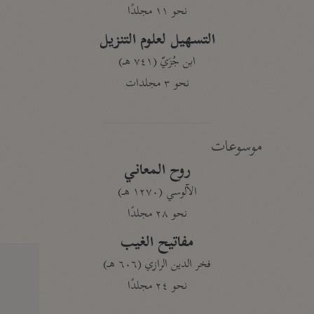
نحو ١١ مجلدًا
التسهيل لعلوم التنزيل
ابن جُزَيّ (٧٤١ هـ)
نحو ٣ مجلدات
موسوعات
روح المعاني
الآلوسي (١٢٧٠ هـ)
نحو ٢٨ مجلدًا
مفاتيح الغيب
فخر الدين الرازي (٦٠٦ هـ)
نحو ٢٤ مجلدًا