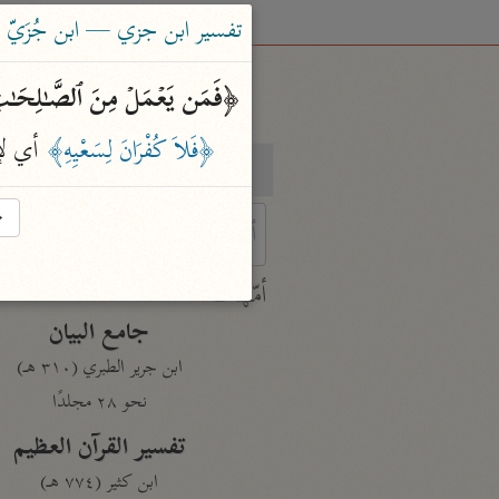
تفسير ابن جزي — ابن جُزَيّ (٧٤١ هـ
﴿فَمَن یَعۡمَلۡ مِنَ ٱلصَّـٰلِحَـٰتِ وَ
﴿فَلاَ كُفْرَانَ لِسَعْيِهِ﴾
 أي ل
بحث
تفسير
→
 characters for results.
أمّهات
جامع البيان
ابن جرير الطبري (٣١٠ هـ)
نحو ٢٨ مجلدًا
تفسير القرآن العظيم
ابن كثير (٧٧٤ هـ)