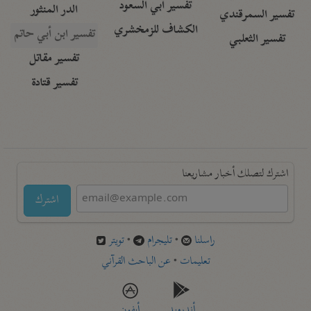
تفسير أبي السعود
الدر المنثور
تفسير السمرقندي
الكشاف للزمخشري
تفسير ابن أبي حاتم
تفسير الثعلبي
تفسير مقاتل
تفسير قتادة
اشترك لتصلك أخبار مشاريعنا
اشترك
راسلنا
•
تليجرام
•
تويتر
تعليمات
•
عن الباحث القرآني
أندرويد
أيفون