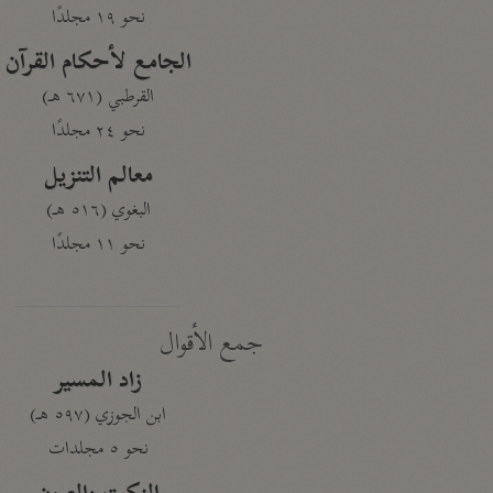
نحو ١٩ مجلدًا
الجامع لأحكام القرآن
القرطبي (٦٧١ هـ)
نحو ٢٤ مجلدًا
معالم التنزيل
البغوي (٥١٦ هـ)
نحو ١١ مجلدًا
جمع الأقوال
زاد المسير
ابن الجوزي (٥٩٧ هـ)
نحو ٥ مجلدات