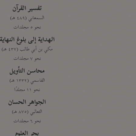
تفسير القرآن
السمعاني (٤٨٩ هـ)
نحو ٥ مجلدات
الهداية إلى بلوغ النهاية
مكي بن أبي طالب (٤٣٧ هـ)
نحو ٧ مجلدات
محاسن التأويل
القاسمي (١٣٣٢ هـ)
نحو ١١ مجلدًا
الجواهر الحسان
الثعالبي (٨٧٥ هـ)
نحو ٦ مجلدات
بحر العلوم