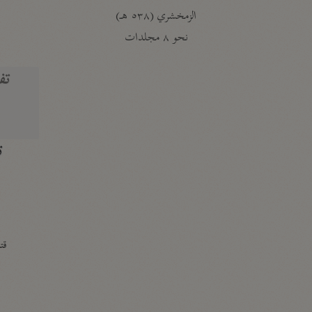
الزمخشري (٥٣٨ هـ)
ج
نحو ٨ مجلدات
تف
ت
قتا