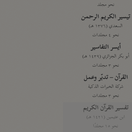
نحو مجلد
تيسير الكريم الرحمن
السعدي (١٣٧٦ هـ)
نحو ٤ مجلدات
أيسر التفاسير
أبو بكر الجزائري (١٤٣٩ هـ)
نحو ٣ مجلدات
القرآن – تدبّر وعمل
شركة الخبرات الذكية
نحو ٣ مجلدات
تفسير القرآن الكريم
ابن عثيمين (١٤٢١ هـ)
نحو ١٥ مجلدًا