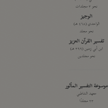
نحو ٣ مجلدات
الوجيز
الواحدي (٤٦٨ هـ)
نحو مجلد
تفسير القرآن العزيز
ابن أبي زمنين (٣٩٩ هـ)
نحو مجلدين
موسوعة التفسير المأثور
معهد الشاطبي
٢٣ مجلدًا