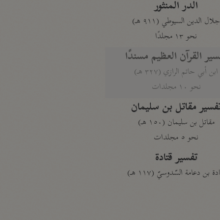
الدر المنثور
لال الدين السيوطي (٩١١ هـ)
نحو ١٣ مجلدًا
سير القرآن العظيم مسندًا
ابن أبي حاتم الرازي (٣٢٧ هـ)
نحو ١٠ مجلدات
فسير مقاتل بن سليمان
مقاتل بن سليمان (١٥٠ هـ)
نحو ٥ مجلدات
تفسير قتادة
دة بن دعامة السّدوسيّ (١١٧ هـ)