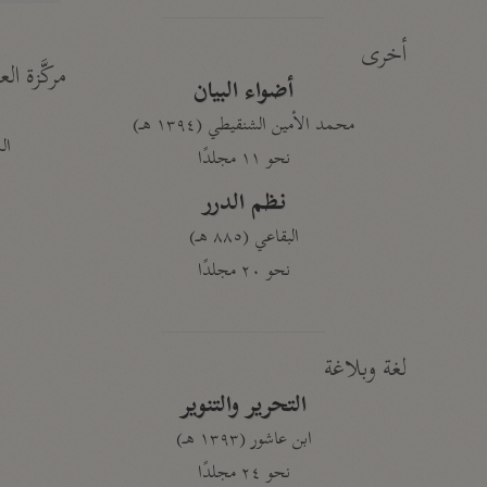
أخرى
مركَّزة الع
أضواء البيان
محمد الأمين الشنقيطي (١٣٩٤ هـ)
الم
نحو ١١ مجلدًا
نظم الدرر
البقاعي (٨٨٥ هـ)
نحو ٢٠ مجلدًا
لغة وبلاغة
التحرير والتنوير
ابن عاشور (١٣٩٣ هـ)
نحو ٢٤ مجلدًا