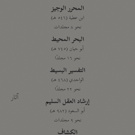
المحرر الوجيز
ابن عطية (٥٤٦ هـ)
نحو ٨ مجلدات
البحر المحيط
أبو حيان (٧٤٥ هـ)
نحو ١٦ مجلدًا
التفسير البسيط
الواحدي (٤٦٨ هـ)
نحو ٢٢ مجلدًا
آثار
إرشاد العقل السليم
أبو السعود (٩٨٢ هـ)
نحو ٩ مجلدات
الكشاف