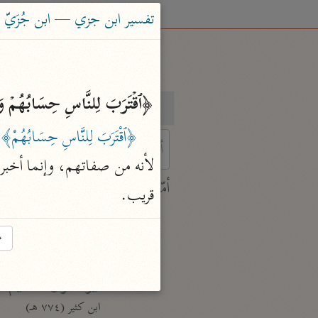
تفسير ابن جزي — ابن جُزَيّ (٧٤١ هـ
﴿ٱقۡتَرَبَ لِلنَّاسِ حِسَابُهُمۡ وَ
بحث
تفسير
﴿ٱقْتَرَبَ لِلنَّاسِ حِسَابُهُمْ﴾
 characters for results.
أمّهات
قريب.
جامع البيان
ابن جرير الطبري (٣١٠ هـ)
→
نحو ٢٨ مجلدًا
تفسير القرآن العظيم
ابن كثير (٧٧٤ هـ)