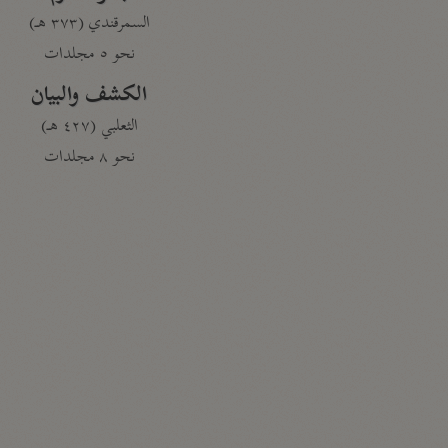
السمرقندي (٣٧٣ هـ)
نحو ٥ مجلدات
الكشف والبيان
الثعلبي (٤٢٧ هـ)
نحو ٨ مجلدات