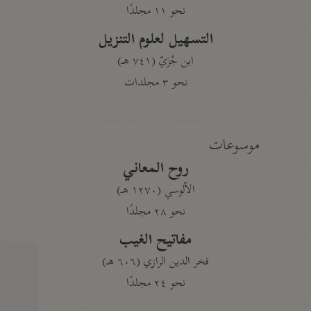
نحو ١١ مجلدًا
التسهيل لعلوم التنزيل
ابن جُزَيّ (٧٤١ هـ)
نحو ٣ مجلدات
موسوعات
روح المعاني
الآلوسي (١٢٧٠ هـ)
نحو ٢٨ مجلدًا
مفاتيح الغيب
فخر الدين الرازي (٦٠٦ هـ)
نحو ٢٤ مجلدًا