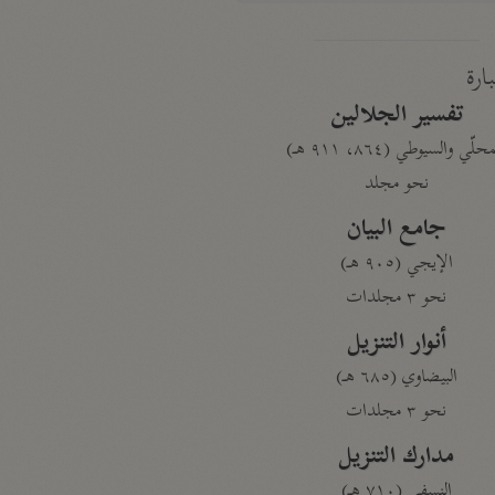
بارة
تفسير الجلالين
حلّي والسيوطي (٨٦٤، ٩١١ هـ)
نحو مجلد
جامع البيان
الإيجي (٩٠٥ هـ)
نحو ٣ مجلدات
أنوار التنزيل
البيضاوي (٦٨٥ هـ)
نحو ٣ مجلدات
مدارك التنزيل
النسفي (٧١٠ هـ)