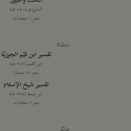
النكت والعيون
الماوردي (٤٥٠ هـ)
نحو ٦ مجلدات
منتقاة
تفسير ابن قيّم الجوزيّة
ابن القيم (٧٥١ هـ)
نحو ١٢ مجلدًا
تفسير شيخ الإسلام
ابن تيمية (٧٢٨ هـ)
نحو ٧ مجلدات
عامّة