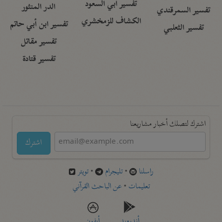
تفسير أبي السعود
الدر المنثور
تفسير السمرقندي
الكشاف للزمخشري
تفسير ابن أبي حاتم
تفسير الثعلبي
تفسير مقاتل
تفسير قتادة
اشترك لتصلك أخبار مشاريعنا
اشترك
راسلنا
•
تليجرام
•
تويتر
تعليمات
•
عن الباحث القرآني
أندرويد
أيفون