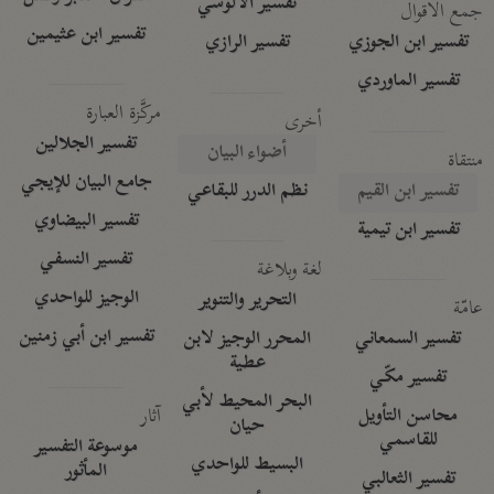
تفسير الآلوسي
جمع الأقوال
تفسير ابن عثيمين
تفسير ابن الجوزي
تفسير الرازي
تفسير الماوردي
مركَّزة العبارة
أخرى
تفسير الجلالين
أضواء البيان
منتقاة
جامع البيان للإيجي
تفسير ابن القيم
نظم الدرر للبقاعي
تفسير البيضاوي
تفسير ابن تيمية
تفسير النسفي
لغة وبلاغة
الوجيز للواحدي
التحرير والتنوير
عامّة
تفسير ابن أبي زمنين
تفسير السمعاني
المحرر الوجيز لابن
عطية
تفسير مكّي
البحر المحيط لأبي
آثار
محاسن التأويل
حيان
للقاسمي
موسوعة التفسير
البسيط للواحدي
المأثور
تفسير الثعالبي