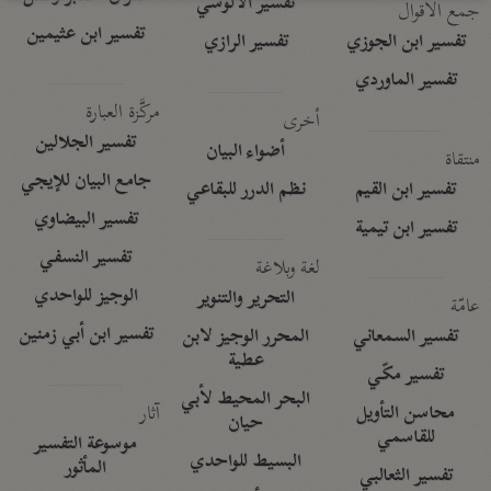
تفسير الآلوسي
جمع الأقوال
تفسير ابن عثيمين
تفسير ابن الجوزي
تفسير الرازي
تفسير الماوردي
مركَّزة العبارة
أخرى
تفسير الجلالين
أضواء البيان
منتقاة
جامع البيان للإيجي
تفسير ابن القيم
نظم الدرر للبقاعي
تفسير البيضاوي
تفسير ابن تيمية
تفسير النسفي
لغة وبلاغة
الوجيز للواحدي
التحرير والتنوير
عامّة
تفسير ابن أبي زمنين
تفسير السمعاني
المحرر الوجيز لابن
عطية
تفسير مكّي
البحر المحيط لأبي
آثار
محاسن التأويل
حيان
للقاسمي
موسوعة التفسير
البسيط للواحدي
المأثور
تفسير الثعالبي