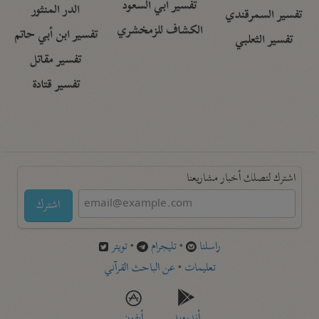
تفسير أبي السعود
الدر المنثور
تفسير السمرقندي
الكشاف للزمخشري
تفسير ابن أبي حاتم
تفسير الثعلبي
تفسير مقاتل
تفسير قتادة
اشترك لتصلك أخبار مشاريعنا
اشترك
راسلنا
•
تليجرام
•
تويتر
تعليمات
•
عن الباحث القرآني
أندرويد
أيفون