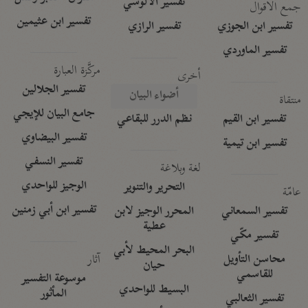
تفسير الآلوسي
جمع الأقوال
تفسير ابن عثيمين
تفسير ابن الجوزي
تفسير الرازي
تفسير الماوردي
مركَّزة العبارة
أخرى
تفسير الجلالين
أضواء البيان
منتقاة
جامع البيان للإيجي
تفسير ابن القيم
نظم الدرر للبقاعي
تفسير البيضاوي
تفسير ابن تيمية
تفسير النسفي
لغة وبلاغة
الوجيز للواحدي
التحرير والتنوير
عامّة
تفسير ابن أبي زمنين
تفسير السمعاني
المحرر الوجيز لابن
عطية
تفسير مكّي
البحر المحيط لأبي
آثار
محاسن التأويل
حيان
للقاسمي
موسوعة التفسير
البسيط للواحدي
المأثور
تفسير الثعالبي