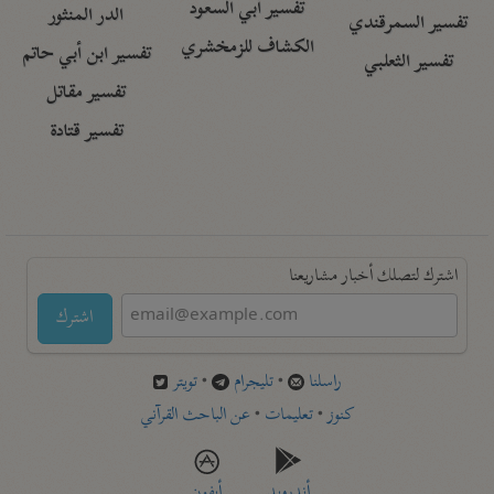
تفسير أبي السعود
الدر المنثور
تفسير السمرقندي
الكشاف للزمخشري
تفسير ابن أبي حاتم
تفسير الثعلبي
تفسير مقاتل
تفسير قتادة
اشترك لتصلك أخبار مشاريعنا
اشترك
راسلنا
•
تليجرام
•
تويتر
كنوز
•
تعليمات
•
عن الباحث القرآني
أندرويد
أيفون