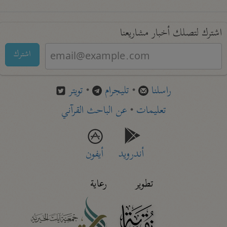
اشترك لتصلك أخبار مشاريعنا
اشترك
راسلنا
•
تليجرام
•
تويتر
تعليمات
•
عن الباحث القرآني
أندرويد
أيفون
تطوير
رعاية