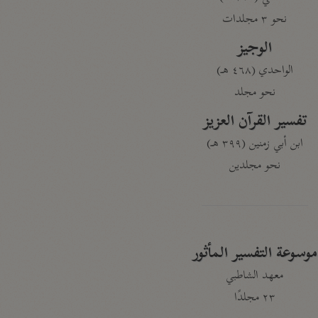
نحو ٣ مجلدات
الوجيز
الواحدي (٤٦٨ هـ)
نحو مجلد
تفسير القرآن العزيز
ابن أبي زمنين (٣٩٩ هـ)
نحو مجلدين
موسوعة التفسير المأثور
معهد الشاطبي
٢٣ مجلدًا