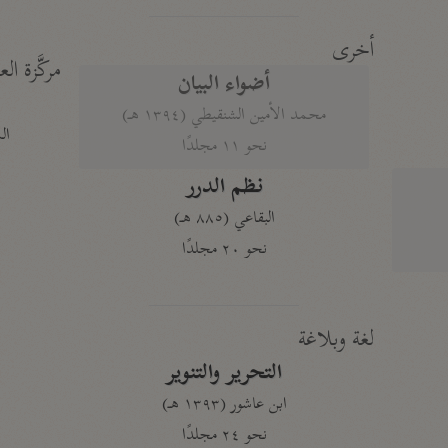
أخرى
مركَّزة الع
أضواء البيان
محمد الأمين الشنقيطي (١٣٩٤ هـ)
الم
نحو ١١ مجلدًا
نظم الدرر
البقاعي (٨٨٥ هـ)
نحو ٢٠ مجلدًا
لغة وبلاغة
التحرير والتنوير
ابن عاشور (١٣٩٣ هـ)
نحو ٢٤ مجلدًا