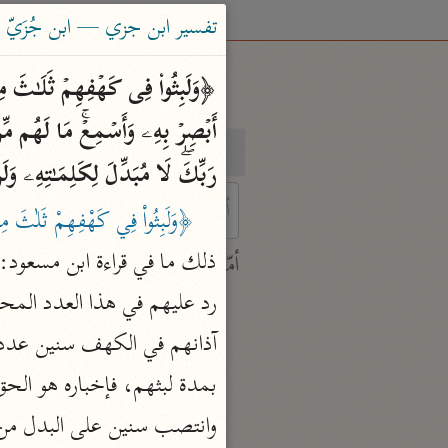
تفسير ابن جزي — ابن جُزَيّ (٧٤١ هـ
بحث
تفسير
رَبِّكَۖ لَا مُبَدِّلَ لِكَلِمَـٰتِهِۦ وَل
﴿وَلَبِثُواْ فِي كَهْفِهِمْ ثَلٰثَ مِاْ
 characters for results.
ذلك ما في قراءة ابن مسعود: 
أمّهات
جامع البيان
ابن جرير الطبري (٣١٠ هـ)
نحو ٢٨ مجلدًا
تفسير القرآن العظيم
ابن كثير (٧٧٤ هـ)