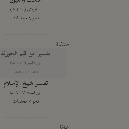
النكت والعيون
الماوردي (٤٥٠ هـ)
نحو ٦ مجلدات
منتقاة
تفسير ابن قيّم الجوزيّة
ابن القيم (٧٥١ هـ)
نحو ١٢ مجلدًا
تفسير شيخ الإسلام
ابن تيمية (٧٢٨ هـ)
نحو ٧ مجلدات
عامّة