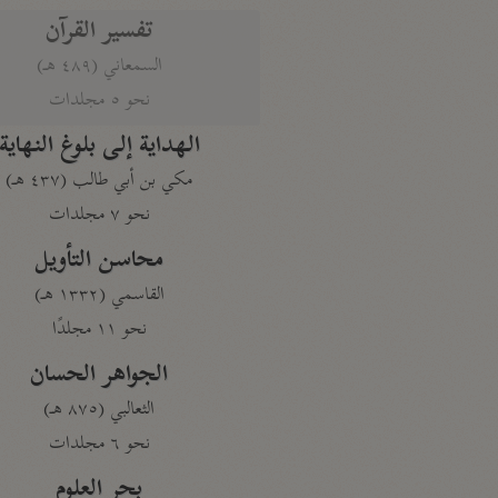
تفسير القرآن
السمعاني (٤٨٩ هـ)
نحو ٥ مجلدات
الهداية إلى بلوغ النهاية
مكي بن أبي طالب (٤٣٧ هـ)
نحو ٧ مجلدات
محاسن التأويل
القاسمي (١٣٣٢ هـ)
نحو ١١ مجلدًا
الجواهر الحسان
الثعالبي (٨٧٥ هـ)
نحو ٦ مجلدات
بحر العلوم