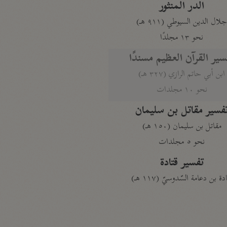
الدر المنثور
لال الدين السيوطي (٩١١ هـ)
نحو ١٣ مجلدًا
سير القرآن العظيم مسندًا
ابن أبي حاتم الرازي (٣٢٧ هـ)
نحو ١٠ مجلدات
فسير مقاتل بن سليمان
مقاتل بن سليمان (١٥٠ هـ)
نحو ٥ مجلدات
تفسير قتادة
دة بن دعامة السّدوسيّ (١١٧ هـ)