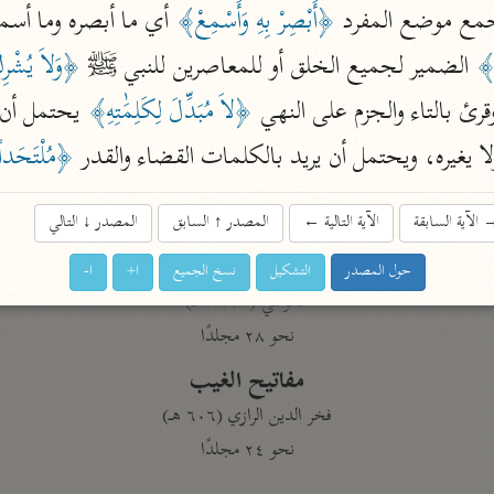
جمع موضع المفرد 
﴿أَبْصِرْ بِهِ وَأَسْمِعْ﴾
نحو ١١ مجلدًا
التسهيل لعلوم التنزيل
م﴾
 الضمير لجميع الخلق أو للمعاصرين للنبي ﷺ 
﴿وَلاَ يُشْرِ
ابن جُزَيّ (٧٤١ هـ)
 وقرئ بالتاء والجزم على النهي 
﴿لاَ مُبَدِّلَ لِكَلِمَٰتِهِ﴾
نحو ٣ مجلدات
لا يغيره، ويحتمل أن يريد بالكلمات القضاء والقدر 
﴿مُلْتَحَدا
الآية السابقة
الآية التالية
←
المصدر
↑
السابق
المصدر
↓
التالي
موسوعات
روح المعاني
حول المصدر
التشكيل
نسخ الجميع
ا+
ا-
الآلوسي (١٢٧٠ هـ)
نحو ٢٨ مجلدًا
مفاتيح الغيب
فخر الدين الرازي (٦٠٦ هـ)
نحو ٢٤ مجلدًا