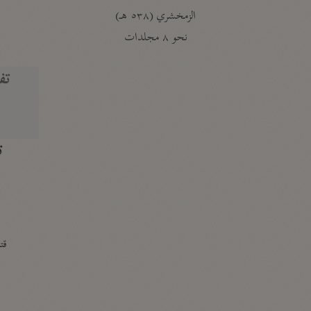
الزمخشري (٥٣٨ هـ)
ج
نحو ٨ مجلدات
تف
ت
قتا