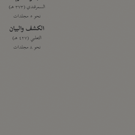
السمرقندي (٣٧٣ هـ)
نحو ٥ مجلدات
الكشف والبيان
الثعلبي (٤٢٧ هـ)
نحو ٨ مجلدات