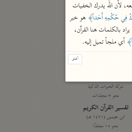
 أي ما أبصره وما أسمعه، لأن الله يدرك الخفيات 
نحو مجلد
تيسير الكريم الرحمن
كُ فِي حُكْمِهِ أَحَداً﴾
 هو خبر 
السعدي (١٣٧٦ هـ)
 يحتمل أن يراد بالكلمات هنا القرآن، 
نحو ٤ مجلدات
ً﴾
 أي ملجأ تميل إليه.
أيسر التفاسير
أبو بكر الجزائري (١٤٣٩ هـ)
أغلق
نحو ٣ مجلدات
القرآن – تدبّر وعمل
شركة الخبرات الذكية
نحو ٣ مجلدات
تفسير القرآن الكريم
ابن عثيمين (١٤٢١ هـ)
نحو ١٥ مجلدًا