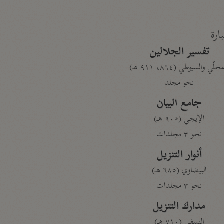
بارة
تفسير الجلالين
حلّي والسيوطي (٨٦٤، ٩١١ هـ)
نحو مجلد
جامع البيان
الإيجي (٩٠٥ هـ)
نحو ٣ مجلدات
أنوار التنزيل
البيضاوي (٦٨٥ هـ)
نحو ٣ مجلدات
مدارك التنزيل
النسفي (٧١٠ هـ)