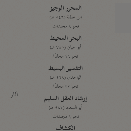
المحرر الوجيز
ابن عطية (٥٤٦ هـ)
نحو ٨ مجلدات
البحر المحيط
أبو حيان (٧٤٥ هـ)
نحو ١٦ مجلدًا
التفسير البسيط
الواحدي (٤٦٨ هـ)
نحو ٢٢ مجلدًا
آثار
إرشاد العقل السليم
أبو السعود (٩٨٢ هـ)
نحو ٩ مجلدات
الكشاف