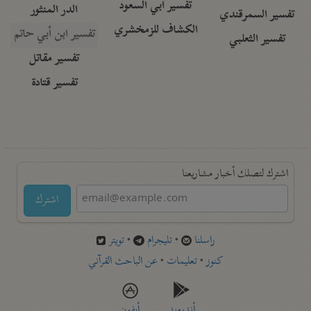
تفسير أبي السعود
الدر المنثور
تفسير السمرقندي
الكشاف للزمخشري
تفسير ابن أبي حاتم
تفسير الثعلبي
تفسير مقاتل
تفسير قتادة
اشترك لتصلك أخبار مشاريعنا
اشترك
راسلنا
•
تليجرام
•
تويتر
كنوز
•
تعليمات
•
عن الباحث القرآني
أندرويد
أيفون