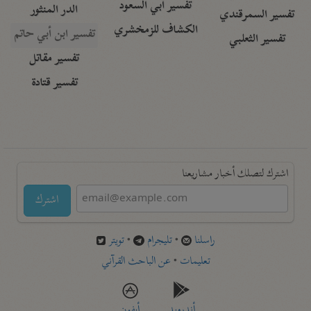
تفسير أبي السعود
الدر المنثور
تفسير السمرقندي
الكشاف للزمخشري
تفسير ابن أبي حاتم
تفسير الثعلبي
تفسير مقاتل
تفسير قتادة
اشترك لتصلك أخبار مشاريعنا
اشترك
راسلنا
•
تليجرام
•
تويتر
تعليمات
•
عن الباحث القرآني
أندرويد
أيفون