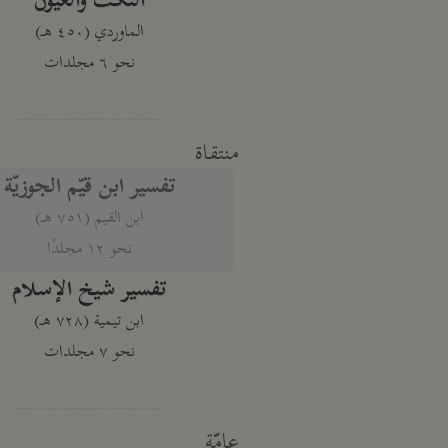
النكت والعيون
الماوردي (٤٥٠ هـ)
نحو ٦ مجلدات
منتقاة
تفسير ابن قيّم الجوزيّة
ابن القيم (٧٥١ هـ)
نحو ١٢ مجلدًا
تفسير شيخ الإسلام
ابن تيمية (٧٢٨ هـ)
نحو ٧ مجلدات
عامّة