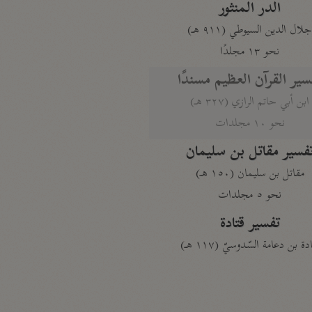
الدر المنثور
لال الدين السيوطي (٩١١ هـ)
نحو ١٣ مجلدًا
سير القرآن العظيم مسندًا
ابن أبي حاتم الرازي (٣٢٧ هـ)
نحو ١٠ مجلدات
فسير مقاتل بن سليمان
مقاتل بن سليمان (١٥٠ هـ)
نحو ٥ مجلدات
تفسير قتادة
دة بن دعامة السّدوسيّ (١١٧ هـ)