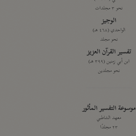
نحو ٣ مجلدات
الوجيز
الواحدي (٤٦٨ هـ)
نحو مجلد
تفسير القرآن العزيز
ابن أبي زمنين (٣٩٩ هـ)
نحو مجلدين
موسوعة التفسير المأثور
معهد الشاطبي
٢٣ مجلدًا