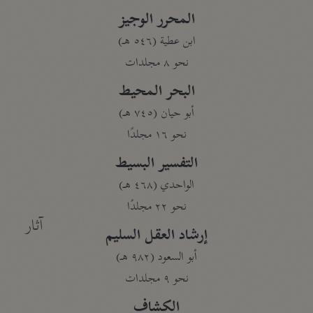
المحرر الوجيز
ابن عطية (٥٤٦ هـ)
نحو ٨ مجلدات
البحر المحيط
أبو حيان (٧٤٥ هـ)
نحو ١٦ مجلدًا
التفسير البسيط
الواحدي (٤٦٨ هـ)
نحو ٢٢ مجلدًا
آثار
إرشاد العقل السليم
أبو السعود (٩٨٢ هـ)
نحو ٩ مجلدات
الكشاف