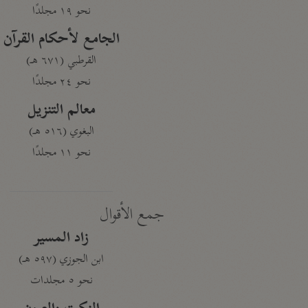
نحو ١٩ مجلدًا
الجامع لأحكام القرآن
القرطبي (٦٧١ هـ)
نحو ٢٤ مجلدًا
معالم التنزيل
البغوي (٥١٦ هـ)
نحو ١١ مجلدًا
جمع الأقوال
زاد المسير
ابن الجوزي (٥٩٧ هـ)
نحو ٥ مجلدات