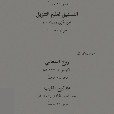
نحو ١١ مجلدًا
التسهيل لعلوم التنزيل
ابن جُزَيّ (٧٤١ هـ)
نحو ٣ مجلدات
موسوعات
روح المعاني
الآلوسي (١٢٧٠ هـ)
نحو ٢٨ مجلدًا
مفاتيح الغيب
فخر الدين الرازي (٦٠٦ هـ)
نحو ٢٤ مجلدًا