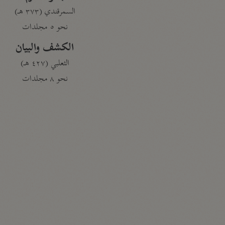
السمرقندي (٣٧٣ هـ)
نحو ٥ مجلدات
الكشف والبيان
الثعلبي (٤٢٧ هـ)
نحو ٨ مجلدات