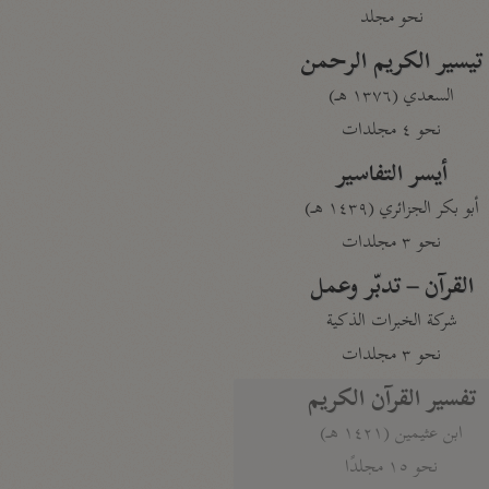
نحو مجلد
تيسير الكريم الرحمن
السعدي (١٣٧٦ هـ)
نحو ٤ مجلدات
أيسر التفاسير
أبو بكر الجزائري (١٤٣٩ هـ)
نحو ٣ مجلدات
القرآن – تدبّر وعمل
شركة الخبرات الذكية
نحو ٣ مجلدات
تفسير القرآن الكريم
ابن عثيمين (١٤٢١ هـ)
نحو ١٥ مجلدًا