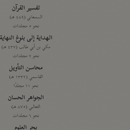
تفسير القرآن
السمعاني (٤٨٩ هـ)
نحو ٥ مجلدات
الهداية إلى بلوغ النهاية
مكي بن أبي طالب (٤٣٧ هـ)
نحو ٧ مجلدات
محاسن التأويل
القاسمي (١٣٣٢ هـ)
نحو ١١ مجلدًا
الجواهر الحسان
الثعالبي (٨٧٥ هـ)
نحو ٦ مجلدات
بحر العلوم