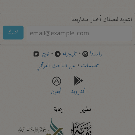
اشترك لتصلك أخبار مشاريعنا
اشترك
راسلنا
•
تليجرام
•
تويتر
تعليمات
•
عن الباحث القرآني
أندرويد
أيفون
تطوير
رعاية