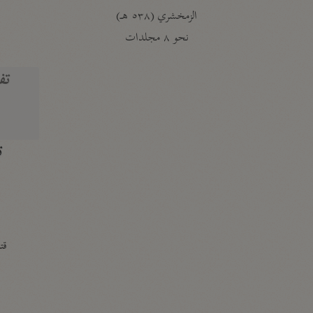
الزمخشري (٥٣٨ هـ)
ج
نحو ٨ مجلدات
تف
ت
قتا