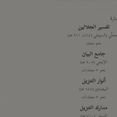
بارة
تفسير الجلالين
حلّي والسيوطي (٨٦٤، ٩١١ هـ)
نحو مجلد
جامع البيان
الإيجي (٩٠٥ هـ)
نحو ٣ مجلدات
أنوار التنزيل
البيضاوي (٦٨٥ هـ)
نحو ٣ مجلدات
مدارك التنزيل
النسفي (٧١٠ هـ)