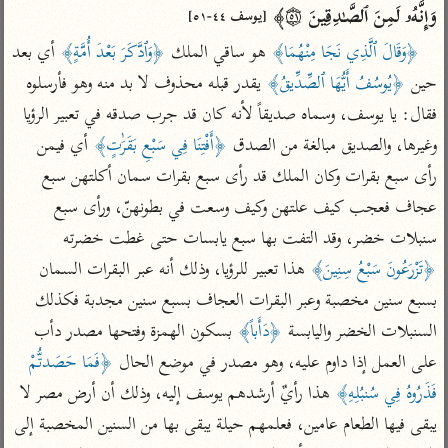
تفسير الآلوسي
جمع الأقوال
وَإِنَّهُۥ لَمِنَ ٱلصَّـٰدِقِینَ ۝٥١﴾ 
[يوسف ٤٤-٥١]
تفسير ابن عثيمين
تفسير ابن الجوزي
تفسير الرازي
﴿وَقَالَ ٱلَّذِي نَجَا مِنْهُمَا﴾
 هو ساقي الملك 
﴿وَٱدَّكَرَ بَعْدَ أُمَّةٍ﴾
 أي بعد 
تفسير الماوردي
حين 
﴿يُوسُفُ أَيُّهَا ٱلصِّدِّيقُ﴾
 يقدر قبله محذوف لا بد منه وهو فأرسلوه 
مركَّزة العبارة
أخرى
فقال: يا يوسف، وسماه صديقاً لأنه كان قد جرب صدقه في تعبير الرؤيا 
تفسير الجلالين
أضواء البيان
منتقاة
وغيرها، والصديق مبالغة من الصدق 
﴿أَفْتِنَا فِي سَبْعِ بَقَرَٰتٍ﴾
 أي فيمن 
جامع البيان للإيجي
تفسير ابن القيم
نظم الدرر للبقاعي
رأى سبع بقرات وكان الملك قد رأى سبع بقرات سمان أكلتهن سبع 
تفسير البيضاوي
عجاف فعجب كيف علتهن وكيف وسعت في بطونهنّ، ورأى سبع 
تفسير ابن تيمية
تفسير النسفي
سنبلات خضر، وقد التفت بها سبع يابسات حتى غطت خضرته 
لغة وبلاغة
﴿تَزْرَعُونَ سَبْعُ سِنِينَ﴾
 هذا تعبير للرؤيا، وذلك أنه عبر البقرات السمان 
الوجيز للواحدي
التحرير والتنوير
عامّة
بسبع سنين مخصبة وعبر البقرات العجاف بسبع سنين مجدبة فكذلك 
تفسير ابن أبي زمنين
تفسير السمعاني
المحرر الوجيز لابن
عطية
السنبلات الخضر واليابسة 
﴿دَأَباً﴾
 بسكون الهمزة وفتحها مصدر دأب 
تفسير مكّي
على العمل إذا داوم عليه، وهو مصدر في موضع الحال 
﴿فَمَا حَصَدتُّمْ 
البحر المحيط لأبي
آثار
محاسن التأويل
حيان
فَذَرُوهُ فِي سُنبُلِهِ﴾
 هذا رأيٌ أرشدهم يوسف إليه، وذلك أن أرض مصر لا 
للقاسمي
موسوعة التفسير
البسيط للواحدي
يبقى فيها الطعام عامين، فعلمهم حيلة يبقى بها من السنين المخصبة إلى 
المأثور
تفسير الثعالبي