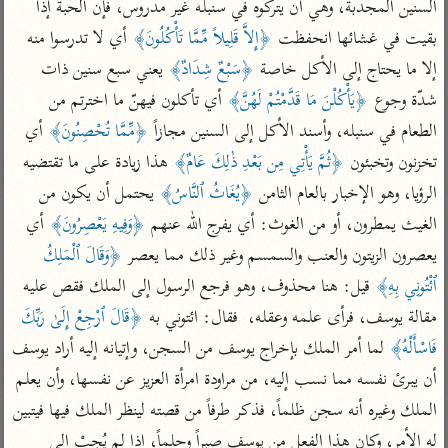
السنين المجدبة، وهي أن يتركوه في سنبله غير مدروس، فإن الحبة إذا 
تفسير أبي السعود
الدر المنثور
تفسير السمرقندي
بقيت في غشائها انحفظت 
﴿إِلاَّ قَلِيلاً مِّمَّا تَأْكُلُونَ﴾
 أي لا تدرسوا منه 
الكشاف للزمخشري
تفسير ابن أبي حاتم
تفسير الثعلبي
إلا ما يحتاج إلى الأكل خاصة 
﴿سَبْعٌ شِدَادٌ﴾
 يعني سبع سنين ذات 
تفسير مقاتل
شدّة وجوع 
﴿يَأْكُلْنَ مَا قَدَّمْتُمْ لَهُنَّ﴾
 أي تأكلون فيهنّ ما اخترتم من 
تفسير قتادة
الطعام في سنبله، وأسند الأكل إلى السنين مجازاً 
﴿مِّمَّا تُحْصِنُونَ﴾
 أي 
تخزنون وتخبئون 
﴿ثُمَّ يَأْتِي مِن بَعْدِ ذٰلِكَ عَامٌ﴾
 هذا زيادة على ما تقتضيه 
الرؤيا، وهو الإخبار بالعام الثامن 
﴿يُغَاثُ ٱلنَّاسُ﴾
 يحتمل أن يكون من 
الغيث يمطرون، أو من الغوث: أي يفرج الله عنهم 
﴿وَفِيهِ يَعْصِرُونَ﴾
 أي 
اشترك لتصلك أخبار مشاريعنا
يعصرون الزيتون والعنب والسمسم وغير ذلك مما يعصر 
﴿وَقَالَ ٱلْمَلِكُ 
ٱئْتُونِي بِهِ﴾
 قيل: هنا محذوف، وهو فرجع الرسول إلى الملك فقص عليه 
اشترك
مقالة يوسف، فرأى علمه وعقله،  فقال: ائتوني به 
﴿قَالَ ٱرْجِعْ إِلَىٰ رَبِّكَ 
راسلنا
•
تليجرام
•
تويتر
فَاسْأَلْهُ﴾
 لما أمر الملك بإخراج يوسف من السجن، وإتيانه إليه أراد يوسف 
تعليمات
•
عن الباحث القرآني
أن يبرئ نفسه مما نسب إليه، من مراودة امرأة العزيز عن نفسها، وأن يعلم 
الملك وغيره أنه سجن ظلماً، فذكر طرفاً من قصته لينظر الملك فيها فيتبين 
له الأمر، وكان هذا الفعل من يوسف صبراً وحلماً، إذا لم يُجِبْ إلى 
أندرويد
أيفون