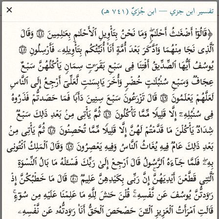
ساهم معنا في نشر القرآن والعلم الشرعي
✕
تفسير ابن جزي — ابن جُزَيّ (٧٤١ هـ)
الباحث القرآني
﴿قَالُوۤا۟ أَضۡغَـٰثُ أَحۡلَـٰمࣲۖ وَمَا نَحۡنُ بِتَأۡوِیلِ ٱلۡأَحۡلَـٰمِ بِعَـٰلِمِینَ ۝٤٤ وَقَالَ 
ٱلَّذِی نَجَا مِنۡهُمَا وَٱدَّكَرَ بَعۡدَ أُمَّةٍ أَنَا۠ أُنَبِّئُكُم بِتَأۡوِیلِهِۦ فَأَرۡسِلُونِ ۝٤٥ 
بحث
تفسير
علوم
مصاحف
معاجم
یُوسُفُ أَیُّهَا ٱلصِّدِّیقُ أَفۡتِنَا فِی سَبۡعِ بَقَرَ ٰ⁠تࣲ سِمَانࣲ یَأۡكُلُهُنَّ سَبۡعٌ 
عِجَافࣱ وَسَبۡعِ سُنۢبُلَـٰتٍ خُضۡرࣲ وَأُخَرَ یَابِسَـٰتࣲ لَّعَلِّیۤ أَرۡجِعُ إِلَى ٱلنَّاسِ 
لَعَلَّهُمۡ یَعۡلَمُونَ ۝٤٦ قَالَ تَزۡرَعُونَ سَبۡعَ سِنِینَ دَأَبࣰا فَمَا حَصَدتُّمۡ فَذَرُوهُ 
Type 2 or more characters for results.
فِی سُنۢبُلِهِۦۤ إِلَّا قَلِیلࣰا مِّمَّا تَأۡكُلُونَ ۝٤٧ ثُمَّ یَأۡتِی مِنۢ بَعۡدِ ذَ ٰ⁠لِكَ سَبۡعࣱ 
Type 1 or more
أمّهات
عامّة
معاصرة
شِدَادࣱ یَأۡكُلۡنَ مَا قَدَّمۡتُمۡ لَهُنَّ إِلَّا قَلِیلࣰا مِّمَّا تُحۡصِنُونَ ۝٤٨ ثُمَّ یَأۡتِی مِنۢ 
characters for results.
تفسير الطبري
فتح البيان للقنوجي
الميسر
بَعۡدِ ذَ ٰ⁠لِكَ عَامࣱ فِیهِ یُغَاثُ ٱلنَّاسُ وَفِیهِ یَعۡصِرُونَ ۝٤٩ وَقَالَ ٱلۡمَلِكُ ٱئۡتُونِی 
تفسير ابن كثير
فتح القدير للشوكاني
المختصر في
بِهِۦۖ فَلَمَّا جَاۤءَهُ ٱلرَّسُولُ قَالَ ٱرۡجِعۡ إِلَىٰ رَبِّكَ فَسۡـَٔلۡهُ مَا بَالُ ٱلنِّسۡوَةِ 
التفسير
تفسير القرطبي
تفسير ابن جزي
ٱلَّـٰتِی قَطَّعۡنَ أَیۡدِیَهُنَّۚ إِنَّ رَبِّی بِكَیۡدِهِنَّ عَلِیمࣱ ۝٥٠ قَالَ مَا خَطۡبُكُنَّ إِذۡ 
تفسير السعدي
تفسير البغوي
رَ ٰ⁠وَدتُّنَّ یُوسُفَ عَن نَّفۡسِهِۦۚ قُلۡنَ حَـٰشَ لِلَّهِ مَا عَلِمۡنَا عَلَیۡهِ مِن سُوۤءࣲۚ 
أيسر التفاسير
موسوعات
قَالَتِ ٱمۡرَأَتُ ٱلۡعَزِیزِ ٱلۡـَٔـٰنَ حَصۡحَصَ ٱلۡحَقُّ أَنَا۠ رَ ٰ⁠وَدتُّهُۥ عَن نَّفۡسِهِۦ 
القرآن – تدبر وعمل