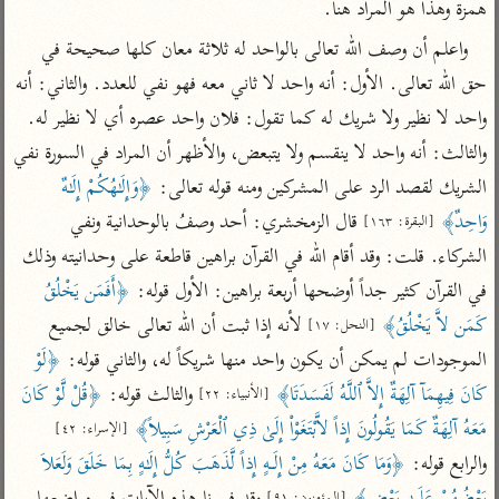
همزة وهذا هو المراد هنا.

تفسير أبي السعود
الدر المنثور
تفسير السمرقندي
واعلم أن وصف الله تعالى بالواحد له ثلاثة معان كلها صحيحة في 
الكشاف للزمخشري
تفسير ابن أبي حاتم
تفسير الثعلبي
حق الله تعالى. الأول: أنه واحد لا ثاني معه فهو نفي للعدد. والثاني: أنه 
تفسير مقاتل
واحد لا نظير ولا شريك له كما تقول: فلان واحد عصره أي لا نظير له. 
تفسير قتادة
والثالث: أنه واحد لا ينقسم ولا يتبعض، والأظهر أن المراد في السورة نفي 
الشريك لقصد الرد على المشركين ومنه قوله تعالى: 
﴿وَإِلَـٰهُكُمْ إِلَـٰهٌ 
وَاحِدٌ﴾
 قال الزمخشري: أحد وصفُ بالوحدانية ونفي 
[البقرة: ١٦٣]
الشركاء. قلت: وقد أقام الله في القرآن براهين قاطعة على وحدانيته وذلك 
اشترك لتصلك أخبار مشاريعنا
في القرآن كثير جداً أوضحها أربعة براهين: الأول قوله: 
﴿أَفَمَن يَخْلُقُ 
اشترك
كَمَن لاَّ يَخْلُقُ﴾
 لأنه إذا ثبت أن الله تعالى خالق لجميع 
[النحل: ١٧]
الموجودات لم يمكن أن يكون واحد منها شريكاً له، والثاني قوله: 
﴿لَوْ 
راسلنا
•
تليجرام
•
تويتر
كَانَ فِيهِمَآ آلِهَةٌ إِلاَّ ٱللَّهُ لَفَسَدَتَا﴾
 والثالث قوله: 
﴿قُلْ لَّوْ كَانَ 
[الأنبياء: ٢٢]
تعليمات
•
عن الباحث القرآني
مَعَهُ آلِهَةٌ كَمَا يَقُولُونَ إِذاً لاَّبْتَغَوْاْ إِلَىٰ ذِي ٱلْعَرْشِ سَبِيلاً﴾
[الإسراء: ٤٢]
والرابع قوله: 
﴿وَمَا كَانَ مَعَهُ مِنْ إِلَـهٍ إِذاً لَّذَهَبَ كُلُّ إِلَـٰهٍ بِمَا خَلَقَ وَلَعَلاَ 
أندرويد
أيفون
[المؤمنون: ٩١]