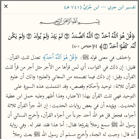
ساهم معنا في نشر القرآن والعلم الشرعي
✕
تفسير ابن جزي — ابن جُزَيّ (٧٤١ هـ)
الباحث القرآني
﷽
﴿قُلۡ هُوَ ٱللَّهُ أَحَدٌ ۝١ ٱللَّهُ ٱلصَّمَدُ ۝٢ لَمۡ یَلِدۡ وَلَمۡ یُولَدۡ ۝٣ وَلَمۡ یَكُن 
بحث
تفسير
علوم
مصاحف
معاجم
لَّهُۥ كُفُوًا أَحَدُۢ ۝٤﴾ 
[الإخلاص ١-٤]
واختلف في معنى قوله ﷺ: 
﴿قُلْ هُوَ ٱللَّهُ أَحَدٌ﴾
 تعدل ثلث القرآن. 
Type 2 or more characters for results.
فقيل: إن ذلك في الثواب، أي لمن قرأها من الأجر مثل أجر من قرأ ثلث 
القرآن، وقيل: إن ذلك فيما تضمنته من المعاني والعلوم؛ وذلك أن علوم 
Type 1 or more
أمّهات
عامّة
معاصرة
القرآن ثلاثة: توحيد وأحكام وقصص، وقد اشتملت هذه السورة على 
characters for results.
تفسير الطبري
فتح البيان للقنوجي
الميسر
التوحيد فهي ثلث القرآن بهذا الاعتبار، وهذا أظهر وعليه حمل ابن عطية 
تفسير ابن كثير
فتح القدير للشوكاني
المختصر في
التفسير
الحديث. ويؤيده أن في بعض روايات الحديث: إن الله جزأ القرآن ثلاثة 
تفسير القرطبي
تفسير ابن جزي
أجزاء، فجعل قل هو الله أحد جزءاً من أجزاء القرآن، وأخرج النسائي أن 
تفسير السعدي
تفسير البغوي
رسول الله ﷺ سمع رجلاً يقرؤها فقال: أما هذا فقد غفر له. وفي رواية 
أيسر التفاسير
موسوعات
أنه قال: وجبت له الجنة، وأخرج مسلم أن رسول الله ﷺ بعث رجلاً 
القرآن – تدبر وعمل