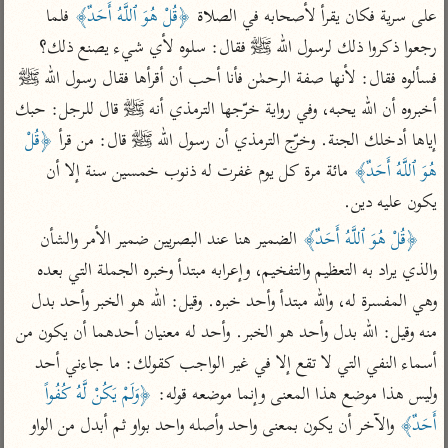
تفسير الآلوسي
جمع الأقوال
على سرية فكان يقرأ لأصحابه في الصلاة 
﴿قُلْ هُوَ ٱللَّهُ أَحَدٌ﴾
 فلما 
تفسير ابن عثيمين
تفسير ابن الجوزي
تفسير الرازي
رجعوا ذكروا ذلك لرسول الله ﷺ فقال: سلوه لأي شيء يصنع ذلك؟ 
تفسير الماوردي
فسألوه فقال: لأنها صفة الرحمٰن فأنا أحب أن أقرأها فقال رسول الله ﷺ 
مركَّزة العبارة
أخبروه أن الله يحبه، وفي رواية خرّجها الترمذي أنه ﷺ قال للرجل: حبك 
أخرى
تفسير الجلالين
أضواء البيان
إياها أدخلك الجنة. وخرّج الترمذي أن رسول الله ﷺ قال: من قرأ 
﴿قُلْ 
منتقاة
جامع البيان للإيجي
هُوَ ٱللَّهُ أَحَدٌ﴾
 مائة مرة كل يوم غفرت له ذنوب خمسين سنة إلا أن 
تفسير ابن القيم
نظم الدرر للبقاعي
تفسير البيضاوي
يكون عليه دين.

تفسير ابن تيمية
تفسير النسفي
﴿قُلْ هُوَ ٱللَّهُ أَحَدٌ﴾
 الضمير هنا عند البصريين ضمير الأمر والشأن 
لغة وبلاغة
والذي يراد به التعظيم والتفخيم، وإعرابه مبتدأ وخبره الجملة التي بعده 
الوجيز للواحدي
التحرير والتنوير
عامّة
وهي المفسرة له، والله مبتدأ وأحد خبره. وقيل: الله هو الخبر وأحد بدل 
تفسير ابن أبي زمنين
تفسير السمعاني
المحرر الوجيز لابن
عطية
منه وقيل: الله بدل وأحد هو الخبر. وأحد له معنيان أحدهما أن يكون من 
تفسير مكّي
أسماء النفي التي لا تقع إلا في غير الواجب كقولك: ما جاءني أحد 
البحر المحيط لأبي
آثار
محاسن التأويل
حيان
وليس هذا موضع هذا المعنى وإنما موضعه قوله: 
﴿وَلَمْ يَكُنْ لَّهُ كُفُواً 
للقاسمي
موسوعة التفسير
البسيط للواحدي
أَحَدٌ﴾
 والآخر أن يكون بمعنى واحد وأصله واحد بواو ثم أبدل من الواو 
المأثور
تفسير الثعالبي