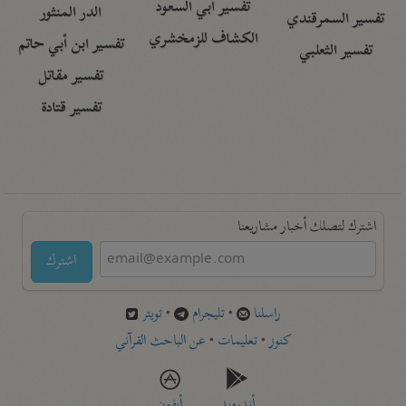
تفسير أبي السعود
الدر المنثور
تفسير السمرقندي
الكشاف للزمخشري
تفسير ابن أبي حاتم
تفسير الثعلبي
تفسير مقاتل
تفسير قتادة
اشترك لتصلك أخبار مشاريعنا
اشترك
راسلنا
•
تليجرام
•
تويتر
كنوز
•
تعليمات
•
عن الباحث القرآني
أندرويد
أيفون