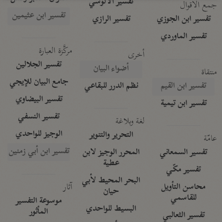
تفسير الآلوسي
جمع الأقوال
تفسير ابن عثيمين
تفسير ابن الجوزي
تفسير الرازي
تفسير الماوردي
مركَّزة العبارة
أخرى
تفسير الجلالين
أضواء البيان
منتقاة
جامع البيان للإيجي
تفسير ابن القيم
نظم الدرر للبقاعي
تفسير البيضاوي
تفسير ابن تيمية
تفسير النسفي
لغة وبلاغة
الوجيز للواحدي
التحرير والتنوير
عامّة
تفسير ابن أبي زمنين
تفسير السمعاني
المحرر الوجيز لابن
عطية
تفسير مكّي
البحر المحيط لأبي
آثار
محاسن التأويل
حيان
للقاسمي
موسوعة التفسير
البسيط للواحدي
المأثور
تفسير الثعالبي