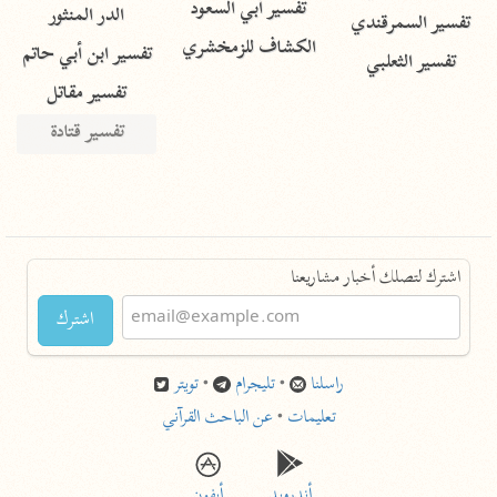
تفسير أبي السعود
الدر المنثور
تفسير السمرقندي
الكشاف للزمخشري
تفسير ابن أبي حاتم
تفسير الثعلبي
تفسير مقاتل
تفسير قتادة
اشترك لتصلك أخبار مشاريعنا
اشترك
راسلنا
•
تليجرام
•
تويتر
تعليمات
•
عن الباحث القرآني
أندرويد
أيفون