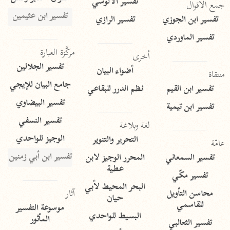
تفسير الآلوسي
جمع الأقوال
تفسير ابن عثيمين
تفسير ابن الجوزي
تفسير الرازي
تفسير الماوردي
مركَّزة العبارة
أخرى
تفسير الجلالين
أضواء البيان
منتقاة
جامع البيان للإيجي
تفسير ابن القيم
نظم الدرر للبقاعي
تفسير البيضاوي
تفسير ابن تيمية
تفسير النسفي
لغة وبلاغة
الوجيز للواحدي
التحرير والتنوير
عامّة
تفسير ابن أبي زمنين
تفسير السمعاني
المحرر الوجيز لابن
عطية
تفسير مكّي
البحر المحيط لأبي
آثار
محاسن التأويل
حيان
للقاسمي
موسوعة التفسير
البسيط للواحدي
المأثور
تفسير الثعالبي