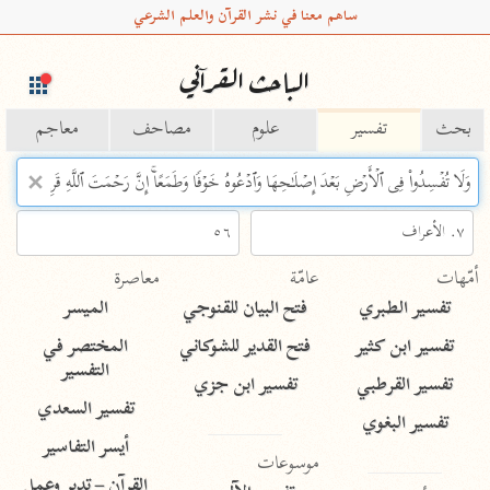
ساهم معنا في نشر القرآن والعلم الشرعي
الباحث القرآني
بحث
تفسير
علوم
مصاحف
معاجم
Type 2 or more characters for results.
Type 1 or more
أمّهات
عامّة
معاصرة
characters for results.
تفسير الطبري
فتح البيان للقنوجي
الميسر
تفسير ابن كثير
فتح القدير للشوكاني
المختصر في
التفسير
تفسير القرطبي
تفسير ابن جزي
تفسير السعدي
تفسير البغوي
أيسر التفاسير
موسوعات
القرآن – تدبر وعمل