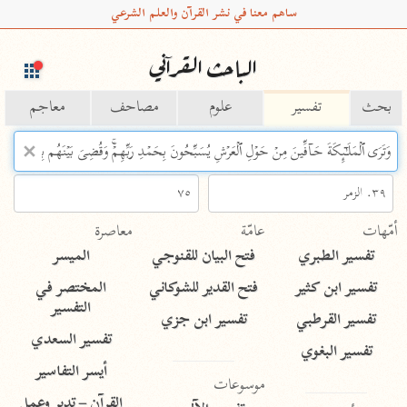
ساهم معنا في نشر القرآن والعلم الشرعي
الباحث القرآني
بحث
تفسير
علوم
مصاحف
معاجم
Type 2 or more characters for results.
Type 1 or more
أمّهات
عامّة
معاصرة
characters for results.
تفسير الطبري
فتح البيان للقنوجي
الميسر
تفسير ابن كثير
فتح القدير للشوكاني
المختصر في
التفسير
تفسير القرطبي
تفسير ابن جزي
تفسير السعدي
تفسير البغوي
أيسر التفاسير
موسوعات
القرآن – تدبر وعمل