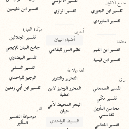
تفسير الآلوسي
جمع الأقوال
تفسير ابن عثيمين
تفسير ابن الجوزي
تفسير الرازي
تفسير الماوردي
مركَّزة العبارة
أخرى
تفسير الجلالين
أضواء البيان
منتقاة
جامع البيان للإيجي
تفسير ابن القيم
نظم الدرر للبقاعي
تفسير البيضاوي
تفسير ابن تيمية
تفسير النسفي
لغة وبلاغة
الوجيز للواحدي
التحرير والتنوير
عامّة
تفسير ابن أبي زمنين
تفسير السمعاني
المحرر الوجيز لابن
عطية
تفسير مكّي
البحر المحيط لأبي
آثار
محاسن التأويل
حيان
للقاسمي
موسوعة التفسير
البسيط للواحدي
المأثور
تفسير الثعالبي