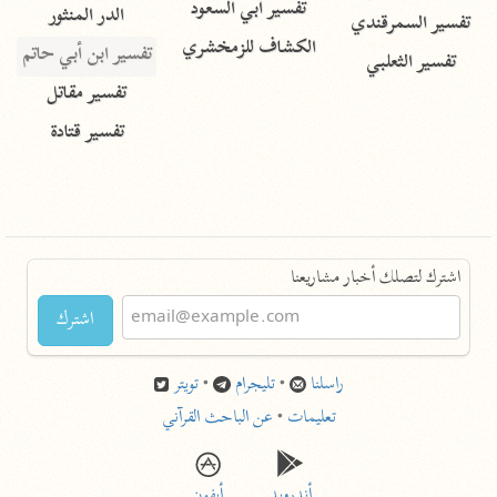
تفسير أبي السعود
الدر المنثور
تفسير السمرقندي
الكشاف للزمخشري
تفسير ابن أبي حاتم
تفسير الثعلبي
تفسير مقاتل
تفسير قتادة
اشترك لتصلك أخبار مشاريعنا
اشترك
راسلنا
•
تليجرام
•
تويتر
تعليمات
•
عن الباحث القرآني
أندرويد
أيفون