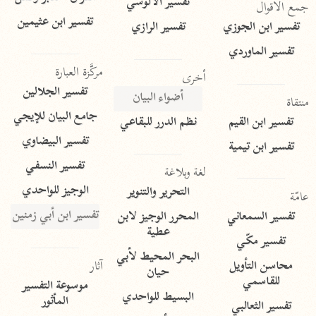
تفسير الآلوسي
جمع الأقوال
تفسير ابن عثيمين
تفسير ابن الجوزي
تفسير الرازي
تفسير الماوردي
مركَّزة العبارة
أخرى
تفسير الجلالين
أضواء البيان
منتقاة
جامع البيان للإيجي
تفسير ابن القيم
نظم الدرر للبقاعي
تفسير البيضاوي
تفسير ابن تيمية
تفسير النسفي
لغة وبلاغة
الوجيز للواحدي
التحرير والتنوير
عامّة
تفسير ابن أبي زمنين
تفسير السمعاني
المحرر الوجيز لابن
عطية
تفسير مكّي
البحر المحيط لأبي
آثار
محاسن التأويل
حيان
للقاسمي
موسوعة التفسير
البسيط للواحدي
المأثور
تفسير الثعالبي