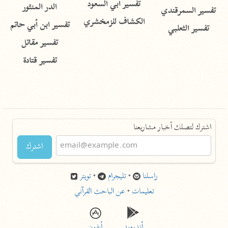
تفسير أبي السعود
الدر المنثور
تفسير السمرقندي
الكشاف للزمخشري
تفسير ابن أبي حاتم
تفسير الثعلبي
تفسير مقاتل
تفسير قتادة
اشترك لتصلك أخبار مشاريعنا
اشترك
راسلنا
•
تليجرام
•
تويتر
تعليمات
•
عن الباحث القرآني
أندرويد
أيفون