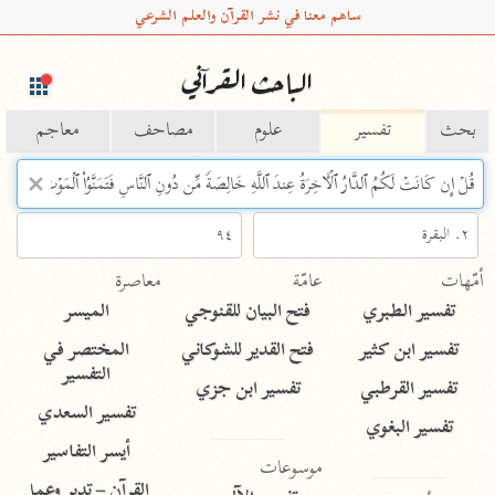
ساهم معنا في نشر القرآن والعلم الشرعي
الباحث القرآني
بحث
تفسير
علوم
مصاحف
معاجم
Type 2 or more characters for results.
Type 1 or more
أمّهات
عامّة
معاصرة
characters for results.
تفسير الطبري
فتح البيان للقنوجي
الميسر
تفسير ابن كثير
فتح القدير للشوكاني
المختصر في
التفسير
تفسير القرطبي
تفسير ابن جزي
تفسير السعدي
تفسير البغوي
أيسر التفاسير
موسوعات
القرآن – تدبر وعمل