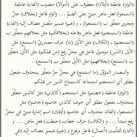
تفسير الآلوسي
جمع الأقوال
(الواو) عاطفة (أولادا) معطوف على (أموالا) منصوب (الفاء) عاطفة 
تفسير ابن عثيمين
تفسير ابن الجوزي
تفسير الرازي
(استمعوا) فعل ماض مبنيّ على الضمّ ... والواو فاعل (بخلاق) جارّ 
تفسير الماوردي
ومجرور متعلّق ب (استمتعوا) ، و (هم) ضمير متّصل مضاف إليه (الفاء) 
مركَّزة العبارة
عاطفة (استمتعتم) فعل ماض وفاعله (بخلاقكم) مثل بخلافهم متعلّق ب 
أخرى
تفسير الجلالين
(استمتعتم) ، (الكاف) مثل الأول (ما) حرف مصدريّ (استمتع) مثل 
أضواء البيان
منتقاة
جامع البيان للإيجي
الأول (الذين) موصول فاعل في محلّ رفع (من قبلكم) مثل الأول متعلّق 
تفسير ابن القيم
نظم الدرر للبقاعي
ب (استمتع) (بخلافهم) مثل الأول متعلّق ب (استمتع) .
تفسير البيضاوي
تفسير ابن تيمية
والمصدر المؤوّل (ما استمتع) في محلّ جرّ متعلّق بمحذوف مفعول 
تفسير النسفي
لغة وبلاغة
مطلق أي استمتعتم استمتاعا كاستمتاع الذين من قبلكم.
الوجيز للواحدي
التحرير والتنوير
عامّة
(الواو) عاطفة (خضتم) مثل استمتعتم (كالذي) مثل كالذين متعلّق 
تفسير ابن أبي زمنين
تفسير السمعاني
المحرر الوجيز لابن
عطية
بمحذوف مفعول مطلق أي خوضا كالذي خاضوه (خاضوا) مثل 
تفسير مكّي
استمتعوا، والعائد محذوف أي خاضوه (أولئك) اسم إشارة مبنيّ في محلّ 
البحر المحيط لأبي
آثار
محاسن التأويل
حيان
رفع مبتدأ ... و (الكاف) حرف خطاب (حبطت) فعل ماض ... و 
للقاسمي
موسوعة التفسير
البسيط للواحدي
(التاء) للتأنيث (أعمال) فاعل مرفوع و (هم) ضمير مضاف إليه (في 
المأثور
تفسير الثعالبي