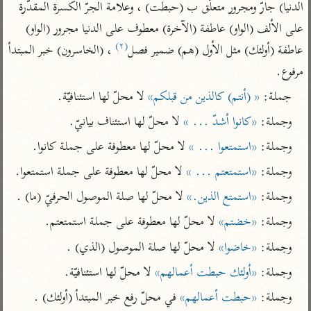
تفسير أبي السعود
الدنيا) جارّ ومجرور متعلّق ب (حبطت) ، وعلامة الجرّ الكسرة المقدّرة 
الدر المنثور
تفسير السمرقندي
على الألف (الواو) عاطفة (الآخرة) معطوف على الدنيا مجرور (الواو) 
الكشاف للزمخشري
تفسير ابن أبي حاتم
تفسير الثعلبي
(٢)
عاطفة (أولئك) مثل الأول (هم) ضمير فصل
 ، (الخاسرون) خبر المبتدأ 
تفسير مقاتل
مرفوع.
تفسير قتادة
جملة: 
« (أنتم) كالذين من قبلكم»
 لا محلّ لها استئنافيّة.
وجملة: 
«كانوا أشدّ ... »
 لا محلّ لها استئناف بيانيّ.
وجملة: 
«استمتعوا ... »
 لا محلّ لها معطوفة على جملة كانوا.
وجملة: 
«استمتعتم ... »
 لا محلّ لها معطوفة على جملة استمتعوا.
اشترك لتصلك أخبار مشاريعنا
وجملة: 
«استمتع الذين.»
 لا محلّ لها صلة الموصول الحرفيّ (ما) .
اشترك
وجملة: 
«خضتم»
 لا محلّ لها معطوفة على جملة استمتعتم.
راسلنا
•
تليجرام
•
تويتر
وجملة: 
«خاضوا»
 لا محلّ لها صلة الموصول (الذي) .
كنوز
•
تعليمات
•
عن الباحث القرآني
وجملة: 
«أولئك حبطت أعمالهم»
 لا محلّ لها استئنافيّة.
وجملة: 
«حبطت أعمالهم»
 في محلّ رفع خبر المبتدأ (أولئك) .
أندرويد
أيفون