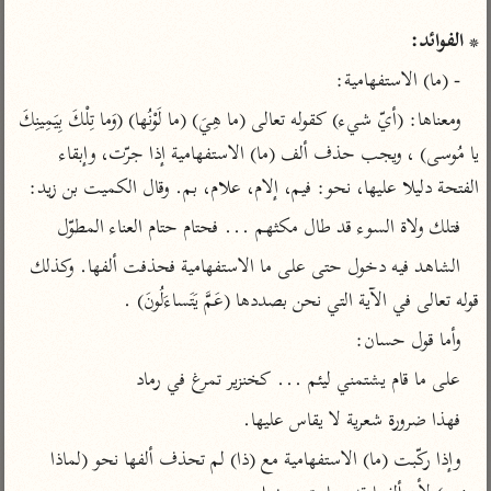
تفسير الآلوسي
جمع الأقوال
تفسير ابن عثيمين
* الفوائد:
تفسير ابن الجوزي
تفسير الرازي
- (ما) الاستفهامية:
تفسير الماوردي
مركَّزة العبارة
ومعناها: (أيّ شيء) كقوله تعالى (ما هِيَ) (ما لَوْنُها) (وَما تِلْكَ بِيَمِينِكَ 
أخرى
تفسير الجلالين
أضواء البيان
يا مُوسى) ، ويجب حذف ألف (ما) الاستفهامية إذا جرّت، وإبقاء 
منتقاة
جامع البيان للإيجي
الفتحة دليلا عليها، نحو: فيم، إلام، علام، بم. وقال الكميت بن زيد:
تفسير ابن القيم
نظم الدرر للبقاعي
تفسير البيضاوي
فتلك ولاة السوء قد طال مكثهم ... فحتام حتام العناء المطوّل
تفسير ابن تيمية
تفسير النسفي
الشاهد فيه دخول حتى على ما الاستفهامية فحذفت ألفها. وكذلك 
لغة وبلاغة
الوجيز للواحدي
التحرير والتنوير
قوله تعالى في الآية التي نحن بصددها (عَمَّ يَتَساءَلُونَ) .
عامّة
تفسير ابن أبي زمنين
تفسير السمعاني
المحرر الوجيز لابن
وأما قول حسان:
عطية
تفسير مكّي
على ما قام يشتمني ليئم ... كخنزير تمرغ في رماد
البحر المحيط لأبي
آثار
محاسن التأويل
فهذا ضرورة شعرية لا يقاس عليها.
حيان
للقاسمي
موسوعة التفسير
وإذا ركّبت (ما) الاستفهامية مع (ذا) لم تحذف ألفها نحو (لماذا 
البسيط للواحدي
المأثور
تفسير الثعالبي