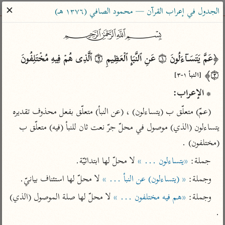
ساهم معنا في نشر القرآن والعلم الشرعي
✕
الجدول في إعراب القرآن — محمود الصافي (١٣٧٦ هـ)
الباحث القرآني
﷽
﴿عَمَّ یَتَسَاۤءَلُونَ ۝١ عَنِ ٱلنَّبَإِ ٱلۡعَظِیمِ ۝٢ ٱلَّذِی هُمۡ فِیهِ مُخۡتَلِفُونَ 
بحث
تفسير
علوم
مصاحف
معاجم
۝٣﴾ 
[النبأ ١-٣]
* الإعراب:
Type 2 or more characters for results.
(عمّ) متعلّق ب (يتساءلون) ، (عن النبأ) متعلّق بفعل محذوف تقديره 
Type 1 or more
يتساءلون (الذي) موصول في محلّ جرّ نعت ثان للنبأ (فيه) متعلّق ب 
أمّهات
عامّة
معاصرة
characters for results.
تفسير الطبري
فتح البيان للقنوجي
الميسر
(مختلفون) .
تفسير ابن كثير
فتح القدير للشوكاني
المختصر في
جملة: 
«يتساءلون ... »
 لا محلّ لها ابتدائيّة.
التفسير
تفسير القرطبي
تفسير ابن جزي
وجملة: 
« (يتساءلون) عن النبأ ... »
 لا محلّ لها استئناف بيانيّ.
تفسير السعدي
تفسير البغوي
وجملة: 
«هم فيه مختلفون ... »
 لا محلّ لها صلة الموصول (الذي) 
أيسر التفاسير
موسوعات
القرآن – تدبر وعمل