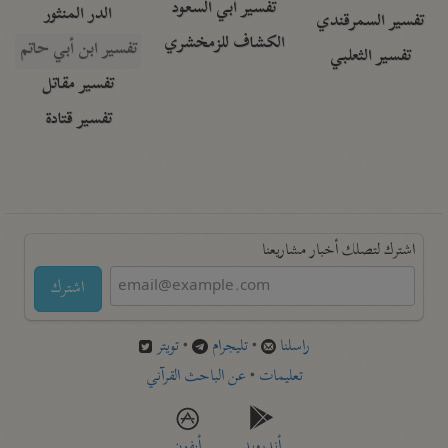
تفسير أبي السعود
الدر المنثور
تفسير السمرقندي
الكشاف للزمخشري
تفسير ابن أبي حاتم
تفسير الثعلبي
تفسير مقاتل
تفسير قتادة
اشترك لتصلك أخبار مشاريعنا
اشترك
راسلنا
•
تليجرام
•
تويتر
تعليمات
•
عن الباحث القرآني
أندرويد
أيفون