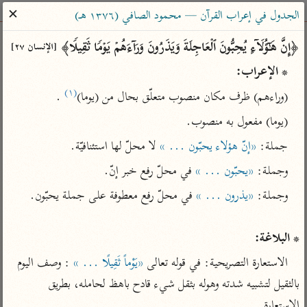
ساهم معنا في نشر القرآن والعلم الشرعي
✕
الجدول في إعراب القرآن — محمود الصافي (١٣٧٦ هـ)
الباحث القرآني
﴿إِنَّ هَـٰۤؤُلَاۤءِ یُحِبُّونَ ٱلۡعَاجِلَةَ وَیَذَرُونَ وَرَاۤءَهُمۡ یَوۡمࣰا ثَقِیلࣰا﴾ 
[الإنسان ٢٧]
* الإعراب:
بحث
تفسير
علوم
مصاحف
معاجم
(١)
(وراءهم) ظرف مكان منصوب متعلّق بحال من (يوما)
 .
(يوما) مفعول به منصوب.
Type 2 or more characters for results.
جملة: 
«إنّ هؤلاء يحبّون ... »
 لا محلّ لها استئنافيّة.
وجملة: 
«يحبّون ... »
 في محلّ رفع خبر إنّ.
Type 1 or more
أمّهات
عامّة
معاصرة
characters for results.
تفسير الطبري
فتح البيان للقنوجي
الميسر
وجملة: 
«يذرون ... »
تفسير ابن كثير
فتح القدير للشوكاني
المختصر في
التفسير
* البلاغة:
تفسير القرطبي
تفسير ابن جزي
تفسير السعدي
الاستعارة التصريحية: في قوله تعالى 
«يَوْماً ثَقِيلًا ... »
 : وصف اليوم 
تفسير البغوي
أيسر التفاسير
بالثقيل لتشبيه شدته وهوله بثقل شيء قادح باهظ لحامله، بطريق 
موسوعات
القرآن – تدبر وعمل
الاستعارة.
