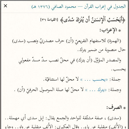
ساهم معنا في نشر القرآن والعلم الشرعي
✕
الجدول في إعراب القرآن — محمود الصافي (١٣٧٦ هـ)
الباحث القرآني
﴿أَیَحۡسَبُ ٱلۡإِنسَـٰنُ أَن یُتۡرَكَ سُدًى﴾ 
[القيامة ٣٦]
* الإعراب:
بحث
تفسير
علوم
مصاحف
معاجم
(الهمزة) للاستفهام التقريعيّ (أن) حرف مصدريّ ونصب (سدى) 
حال منصوبة من ضمير يترك.
Type 2 or more characters for results.
والمصدر المؤوّل (أن يترك) في محلّ نصب سدّ مسدّ مفعولي 
يحسب.
Type 1 or more
أمّهات
عامّة
معاصرة
جملة: 
«يحسب ... »
 لا محلّ لها استئنافيّة.
characters for results.
تفسير الطبري
فتح البيان للقنوجي
الميسر
وجملة: 
«يترك ... »
تفسير ابن كثير
فتح القدير للشوكاني
المختصر في
التفسير
تفسير القرطبي
تفسير ابن جزي
* الصرف:
تفسير السعدي
تفسير البغوي
(سدى) ، صفة مشتّقة للواحد والجمع يقال: إبل سدى أي مهملة.. 
أيسر التفاسير
موسوعات
و (الألف) منقلبة عن ياء.. وقال العكبري: الألف منقلبة عن واو.. وجاء 
القرآن – تدبر وعمل