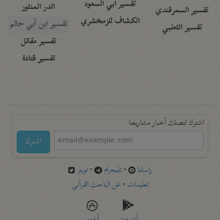
تفسير أبي السعود
الدر المنثور
تفسير السمرقندي
الكشاف للزمخشري
تفسير ابن أبي حاتم
تفسير الثعلبي
تفسير مقاتل
تفسير قتادة
اشترك لتصلك أخبار مشاريعنا
اشترك
راسلنا
•
تليجرام
•
تويتر
تعليمات
•
عن الباحث القرآني
أندرويد
أيفون