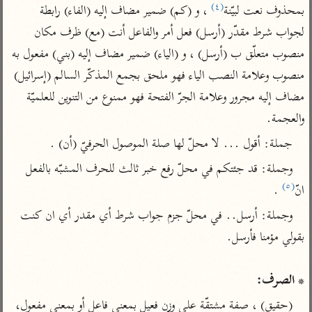
تفسير الآلوسي
جمع الأقوال
(٤)
بمحذوف نعت لبيّنة
 ، و (كم) ضمير مضاف إليه (الفاء) رابطة 
تفسير ابن عثيمين
تفسير ابن الجوزي
تفسير الرازي
لجواب شرط مقدّر (أرسل) فعل أمر والفاعل أنت (مع) ظرف مكان 
تفسير الماوردي
منصوب متعلّق ب (أرسل) ، و (الياء) ضمير مضاف إليه (بني) مفعول به 
مركَّزة العبارة
منصوب وعلامة النصب الياء فهو ملحق بجمع المذكّر السالم (إسرائيل) 
أخرى
تفسير الجلالين
مضاف إليه مجرور وعلامة الجرّ الفتحة فهو ممنوع من التنوين للعلميّة 
أضواء البيان
منتقاة
جامع البيان للإيجي
والعجمة.
تفسير ابن القيم
نظم الدرر للبقاعي
تفسير البيضاوي
جملة: أقول ... لا محلّ لها صلة الموصول الحرفيّ (أن) .
تفسير ابن تيمية
تفسير النسفي
وجملة: قد جئتكم في محلّ رفع خبر ثالث للحرف المشبّه بالفعل 
لغة وبلاغة
(٥)
الوجيز للواحدي
انّ
 .
التحرير والتنوير
عامّة
تفسير ابن أبي زمنين
تفسير السمعاني
المحرر الوجيز لابن
وجملة: أرسل.. في محلّ جزم جواب شرط أي مقدر أي ان كنت 
عطية
تفسير مكّي
البحر المحيط لأبي
آثار
محاسن التأويل
حيان
للقاسمي
* الصرف:
موسوعة التفسير
البسيط للواحدي
المأثور
تفسير الثعالبي
(حقيق) ، صفة مشتقّة على وزن فعيل بمعنى فاعل أو بمعنى مفعول، 