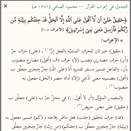
ساهم معنا في نشر القرآن والعلم الشرعي
✕
الجدول في إعراب القرآن — محمود الصافي (١٣٧٦ هـ)
الباحث القرآني
﴿حَقِیقٌ عَلَىٰۤ أَن لَّاۤ أَقُولَ عَلَى ٱللَّهِ إِلَّا ٱلۡحَقَّۚ قَدۡ جِئۡتُكُم بِبَیِّنَةࣲ مِّن 
رَّبِّكُمۡ فَأَرۡسِلۡ مَعِیَ بَنِیۤ إِسۡرَ ٰ⁠ۤءِیلَ﴾ 
[الأعراف ١٠٥]
بحث
تفسير
علوم
مصاحف
معاجم
* الإعراب:
(١)
(حقيق) خبر ثان للحرف المشبّه بالفعل إنّ
 ، (على) حرف جرّ 
Type 2 or more characters for results.
(أن) حرف مصدري ونصب (لا) حرف ناف (أقول) مضارع منصوب 
بأن، والفاعل ضمير مستتر تقديره أنا (على الله) جارّ ومجرور متعلّق ب 
Type 1 or more
أمّهات
عامّة
معاصرة
(أقول) بتضمينه معنى ادّعي (إلا) أداة حصر (الحق) مفعول به 
characters for results.
تفسير الطبري
فتح البيان للقنوجي
الميسر
(٢)
منصوب
 .
تفسير ابن كثير
فتح القدير للشوكاني
المختصر في
والمصدر المؤوّل (أن لا أقول..) في محلّ جرّ ب (على) متعلّق ب 
التفسير
تفسير القرطبي
تفسير ابن جزي
(٣)
(حقيق) على معنى حريص
 .
تفسير السعدي
تفسير البغوي
(قد) حرف تحقيق (جئت) فعل ماض وفاعله و (كم) ضمير مفعول به 
أيسر التفاسير
موسوعات
(ببيّنة) جارّ ومجرور متعلّق ب (جئتكم) (من ربّ) جارّ ومجرور متعلّق 
القرآن – تدبر وعمل