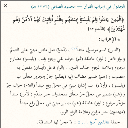
ساهم معنا في نشر القرآن والعلم الشرعي
✕
الجدول في إعراب القرآن — محمود الصافي (١٣٧٦ هـ)
الباحث القرآني
﴿ٱلَّذِینَ ءَامَنُوا۟ وَلَمۡ یَلۡبِسُوۤا۟ إِیمَـٰنَهُم بِظُلۡمٍ أُو۟لَـٰۤىِٕكَ لَهُمُ ٱلۡأَمۡنُ وَهُم 
مُّهۡتَدُونَ﴾ 
[الأنعام ٨٢]
بحث
تفسير
علوم
مصاحف
معاجم
* الإعراب:
(١)
(الذين) اسم موصول مبتدأ
 ، (آمنوا) فعل ماض مبنيّ على الضمّ.. 
Type 2 or more characters for results.
والواو فاعل (الواو) عاطفة (لم) حرف نفي وجزم وقلب (يلبسوا) مضارع 
مجزوم وعلامة الجزم حذف النون.. والواو فاعل (أيمان) مفعول به 
Type 1 or more
أمّهات
عامّة
معاصرة
منصوب و (هم) ضمير مضاف إليه (بظلم) جارّ ومجرور متعلّق ب 
characters for results.
تفسير الطبري
فتح البيان للقنوجي
الميسر
(يلبسوا) ، (أولاء) اسم إشارة مبنيّ في محلّ رفع مبتدأ (اللام) حرف جرّ 
تفسير ابن كثير
فتح القدير للشوكاني
المختصر في
و (هم) ضمير في محلّ جرّ متعلّق بمحذوف خبر مقدّم (الأمن) مبتدأ 
التفسير
تفسير القرطبي
تفسير ابن جزي
مؤخّر مرفوع (الواو) عاطفة (هم) ضمير مبنيّ في محلّ رفع مبتدأ 
تفسير السعدي
تفسير البغوي
(مهتدون) خبر مرفوع وعلامة الرفع الواو.
أيسر التفاسير
موسوعات
جملة 
«الذين آمنوا ... »
 : لا محلّ لها استئنافيّة.
القرآن – تدبر وعمل