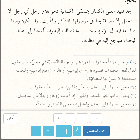
ينجح.
تفسير أبي السعود
الدر المنثور
تفسير السمرقندي
وقد تفيد معنى الكمال وتسمّى الكمالية نحو فلان رجل أي رجل ولا 
الكشاف للزمخشري
تفسير ابن أبي حاتم
تفسير الثعلبي
تستعمل إلا مضافة وتطابق موصوفها بالتذكير والتأنيث. وقد تكون وصلة 
تفسير مقاتل
لنداء ما فيه ال. وتعرب حسب ما تضاف إليه وقد ألمحنا إلى هذا 
تفسير قتادة
البحث فليرجع إليه في مظانه.

(١)
 أو خبر لمبتدأ محذوف تقديره هم، والجملة الاسميّة في محلّ نصب مقول 
القول لفعل محذوف تقديره قال- أي إبراهيم- أو قالوا- أي قوم إبراهيم- والجملة 
اشترك لتصلك أخبار مشاريعنا
المحذوفة لا محلّ لها استئنافيّة.

(٢)
 يجوز نصبها على الحال إن قدّر (الذين) خبرا لمبتدأ محذوف.

اشترك
(٣)
 يجوز إعرابها خبرا للمبتدأ (الذين) إذا أعرب (أولئك) بدلا من الموصول.

(٤)
 يجوز نصبها على الحال والعامل فيه معنى الاستقرار المتقدّم.
راسلنا
•
تليجرام
•
تويتر
تعليمات
•
عن الباحث القرآني
→
←
↑
↓
أغلق
حول المصدر
ا+
ا-
أندرويد
أيفون