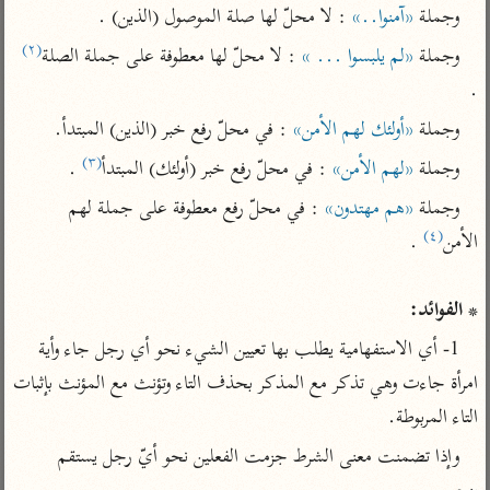
تفسير الآلوسي
جمع الأقوال
وجملة 
«آمنوا..»
 : لا محلّ لها صلة الموصول (الذين) .
تفسير ابن عثيمين
تفسير ابن الجوزي
تفسير الرازي
(٢)
وجملة 
«لم يلبسوا ... »
 : لا محلّ لها معطوفة على جملة الصلة
تفسير الماوردي
.
مركَّزة العبارة
أخرى
وجملة 
«أولئك لهم الأمن»
 : في محلّ رفع خبر (الذين) المبتدأ.
تفسير الجلالين
أضواء البيان
منتقاة
(٣)
وجملة 
«لهم الأمن»
 : في محلّ رفع خبر (أولئك) المبتدأ
 .
جامع البيان للإيجي
تفسير ابن القيم
نظم الدرر للبقاعي
وجملة 
«هم مهتدون»
 : في محلّ رفع معطوفة على جملة لهم 
تفسير البيضاوي
تفسير ابن تيمية
(٤)
الأمن
تفسير النسفي
لغة وبلاغة
الوجيز للواحدي
التحرير والتنوير
عامّة
* الفوائد:
تفسير ابن أبي زمنين
تفسير السمعاني
المحرر الوجيز لابن
1- أي الاستفهامية يطلب بها تعيين الشيء نحو أي رجل جاء وأية 
عطية
تفسير مكّي
امرأة جاءت وهي تذكر مع المذكر بحذف التاء وتؤنث مع المؤنث بإثبات 
البحر المحيط لأبي
آثار
محاسن التأويل
التاء المربوطة.
حيان
للقاسمي
موسوعة التفسير
وإذا تضمنت معنى الشرط جزمت الفعلين نحو أيّ رجل يستقم 
البسيط للواحدي
المأثور
تفسير الثعالبي